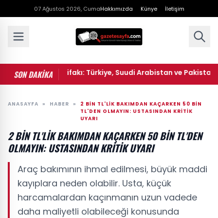
07 Ağustos 2026, Cuma
Hakkımızda
Künye
İletişim
çlü savunma ittifakı: Türkiye, Suudi Arabistan ve Pakistan'dan
SON DAKİKA
ANASAYFA
»
HABER
»
2 BIN TL'LIK BAKIMDAN KAÇARKEN 50 BIN
TL'DEN OLMAYIN: USTASINDAN KRITIK
UYARI
2 BIN TL'LIK BAKIMDAN KAÇARKEN 50 BIN TL'DEN
OLMAYIN: USTASINDAN KRITIK UYARI
Araç bakımının ihmal edilmesi, büyük maddi
kayıplara neden olabilir. Usta, küçük
harcamalardan kaçınmanın uzun vadede
daha maliyetli olabileceği konusunda