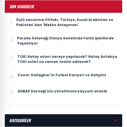
SON HABERLER
Üçlü savunma ittifakı: Türkiye, Suudi Arabistan ve
1.
Pakistan'dan 'Mekke Anlaşması'
Parade Geleneği Dünya Genelinde Farklı Şekillerde
2.
Yaşatılıyor
TOKİ Hatay evleri nereye yapılacak? Hatay Antakya
3.
TOKİ evleri ne zaman teslim edilecek?
Conor Gallagher'ın Futbol Kariyeri ve Gelişimi
4.
AHBAP Derneği'nin yönetimine kayyum atandı
5.
KATEGORİLER