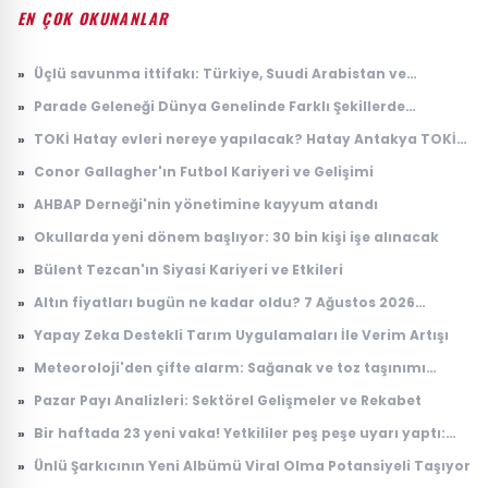
EN ÇOK OKUNANLAR
»
Üçlü savunma ittifakı: Türkiye, Suudi Arabistan ve
Pakistan'dan 'Mekke Anlaşması'
»
Parade Geleneği Dünya Genelinde Farklı Şekillerde
Yaşatılıyor
»
TOKİ Hatay evleri nereye yapılacak? Hatay Antakya TOKİ
evleri ne zaman teslim edilecek?
»
Conor Gallagher'ın Futbol Kariyeri ve Gelişimi
»
AHBAP Derneği'nin yönetimine kayyum atandı
»
Okullarda yeni dönem başlıyor: 30 bin kişi işe alınacak
»
Bülent Tezcan'ın Siyasi Kariyeri ve Etkileri
»
Altın fiyatları bugün ne kadar oldu? 7 Ağustos 2026
çeyrek, cumhuriyet, 24 ayar gram altın fiyatı
»
Yapay Zeka Destekli Tarım Uygulamaları İle Verim Artışı
»
Meteoroloji'den çifte alarm: Sağanak ve toz taşınımı
uyarısı geldi
»
Pazar Payı Analizleri: Sektörel Gelişmeler ve Rekabet
»
Bir haftada 23 yeni vaka! Yetkililer peş peşe uyarı yaptı:
Riskli bölgeler açıklandı
»
Ünlü Şarkıcının Yeni Albümü Viral Olma Potansiyeli Taşıyor