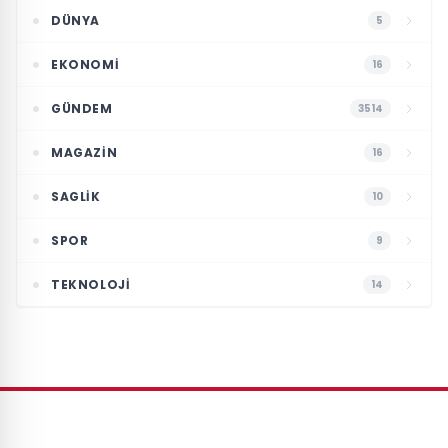
DÜNYA
5
EKONOMI
16
GÜNDEM
3514
MAGAZIN
16
SAGLIK
10
SPOR
9
TEKNOLOJI
14