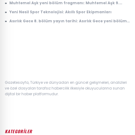
»
Muhtemel Aşk yeni bölüm fragmanı: Muhtemel Aşk 9.
bölüm fragmanı yayınlandı mı, ne zaman yayınlanacak?
»
Yeni Nesil Spor Teknolojisi: Akıllı Spor Ekipmanları
»
Asırlık Gece 8. bölüm yayın tarihi: Asırlık Gece yeni bölüm
ne zaman, saat kaçta yayınlanacak?
Gazetesayfa, Türkiye ve dünyadan en güncel gelişmeleri, analizleri
ve özel dosyaları tarafsız habercilik ilkesiyle okuyucularına sunan
dijital bir haber platformudur.
KATEGORİLER