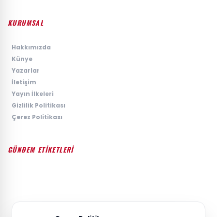
KURUMSAL
›
Hakkımızda
›
Künye
›
Yazarlar
›
İletişim
›
Yayın İlkeleri
›
Gizlilik Politikası
›
Çerez Politikası
GÜNDEM ETİKETLERİ
#GÜNDEM
#SIYASET
#EKONOMI
#SPOR
#TEKNOLOJI
#DÜNYA
#MAGAZIN