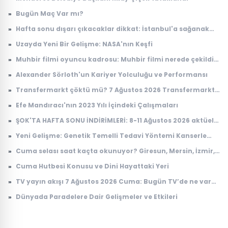
»
Bugün Maç Var mı?
»
Hafta sonu dışarı çıkacaklar dikkat: İstanbul'a sağanak
yağış geliyor
»
Uzayda Yeni Bir Gelişme: NASA'nın Keşfi
»
Muhbir filmi oyuncu kadrosu: Muhbir filmi nerede çekildi,
konusu ne?
»
Alexander Sörloth'un Kariyer Yolculuğu ve Performansı
»
Transfermarkt çöktü mü? 7 Ağustos 2026 Transfermarkt
neden açılmıyor?
»
Efe Mandıracı'nın 2023 Yılı İçindeki Çalışmaları
»
ŞOK'TA HAFTA SONU İNDİRİMLERİ: 8-11 Ağustos 2026 aktüel
ürünler kataloğu
»
Yeni Gelişme: Genetik Temelli Tedavi Yöntemi Kanserle
Mücadelede Çığır Açıyor
»
Cuma selası saat kaçta okunuyor? Giresun, Mersin, İzmir,
Osmaniye Cuma selası ve ezan saatleri
»
Cuma Hutbesi Konusu ve Dini Hayattaki Yeri
»
TV yayın akışı 7 Ağustos 2026 Cuma: Bugün TV’de ne var?
Kanal D, TRT 1, ATV, Show TV, Star TV, TV8, NOW TV yayın
»
Dünyada Paradelere Dair Gelişmeler ve Etkileri
akışı