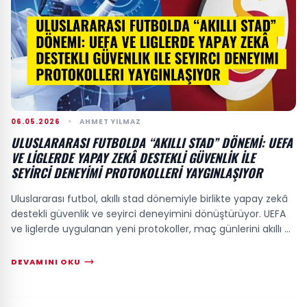
06.05.2026
AHMET YILMAZ
ULUSLARARASI FUTBOLDA “AKILLI STAD” DÖNEMI: UEFA
VE LIGLERDE YAPAY ZEKÂ DESTEKLI GÜVENLIK ILE
SEYIRCI DENEYIMI PROTOKOLLERI YAYGINLAŞIYOR
Uluslararası futbol, akıllı stad dönemiyle birlikte yapay zekâ
destekli güvenlik ve seyirci deneyimini dönüştürüyor. UEFA
ve liglerde uygulanan yeni protokoller, maç günlerini akıllı bir
operasyon eko...
DEVAMINI OKU