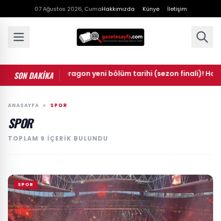
07 Ağustos 2026, Cuma
Hakkımızda
Künye
İletişim
 of the Dragon yeni bölüm tarihi (sezon finali)! House of the
SON DAKİKA
ANASAYFA
»
SPOR
SPOR
TOPLAM 9 IÇERIK BULUNDU
SPOR