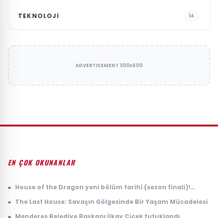
TEKNOLOJI
14
ADVERTISEMENT 300x600
EN ÇOK OKUNANLAR
»
House of the Dragon yeni bölüm tarihi (sezon finali)!
House of the Dragon 3. sezon 8. bölüm ne zaman
»
The Last House: Savaşın Gölgesinde Bir Yaşam Mücadelesi
yayınlanacak?
»
Menderes Belediye Başkanı İlkay Çiçek tutuklandı