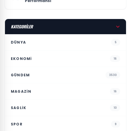
Performansı
KATEGORİLER
DÜNYA
5
EKONOMI
16
GÜNDEM
3530
MAGAZIN
16
SAGLIK
10
SPOR
9