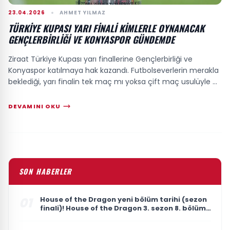
23.04.2026
AHMET YILMAZ
TÜRKIYE KUPASI YARI FINALI KIMLERLE OYNANACAK
GENÇLERBIRLIĞI VE KONYASPOR GÜNDEMDE
Ziraat Türkiye Kupası yarı finallerine Gençlerbirliği ve
Konyaspor katılmaya hak kazandı. Futbolseverlerin merakla
beklediği, yarı finalin tek maç mı yoksa çift maç usulüyle mi
oynanacağına dair cevap...
DEVAMINI OKU
SON HABERLER
01
House of the Dragon yeni bölüm tarihi (sezon
finali)! House of the Dragon 3. sezon 8. bölüm
ne zaman yayınlanacak?