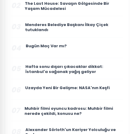
02
The Last House: Savaşın Gölgesinde Bir
Yaşam Mücadelesi
03
Menderes Belediye Başkanı İlkay Çiçek
tutuklandı
04
Bugün Maç Var mı?
05
Hafta sonu dışarı çıkacaklar dikkat:
İstanbul'a sağanak yağış geliyor
06
Uzayda Yeni Bir Gelişme: NASA'nın Keşfi
07
Muhbir filmi oyuncu kadrosu: Muhbir filmi
nerede çekildi, konusu ne?
08
Alexander Sörloth'un Kariyer Yolculuğu ve