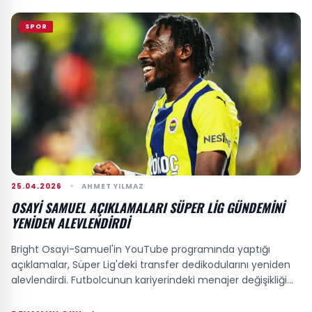
SPOR
25.04.2026
AHMET YILMAZ
OSAYI SAMUEL AÇIKLAMALARI SÜPER LIG GÜNDEMINI
YENIDEN ALEVLENDIRDI
Bright Osayi-Samuel'in YouTube programında yaptığı
açıklamalar, Süper Lig'deki transfer dedikodularını yeniden
alevlendirdi. Futbolcunun kariyerindeki menajer değişikliği
ve sözleşme pazarlıkları hakk...