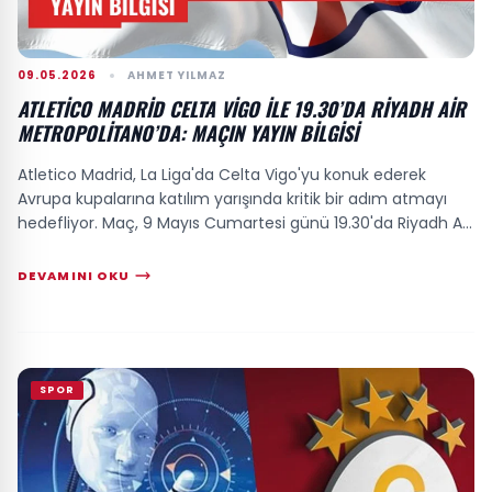
09.05.2026
AHMET YILMAZ
ATLETICO MADRID CELTA VIGO ILE 19.30’DA RIYADH AIR
METROPOLITANO’DA: MAÇIN YAYIN BILGISI
Atletico Madrid, La Liga'da Celta Vigo'yu konuk ederek
Avrupa kupalarına katılım yarışında kritik bir adım atmayı
hedefliyor. Maç, 9 Mayıs Cumartesi günü 19.30'da Riyadh Air
Metropolitano'da başlayaca...
DEVAMINI OKU
SPOR