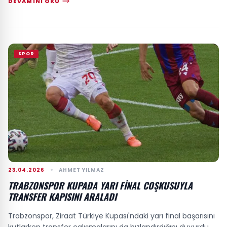
DEVAMINI OKU
SPOR
23.04.2026
AHMET YILMAZ
TRABZONSPOR KUPADA YARI FINAL COŞKUSUYLA
TRANSFER KAPISINI ARALADI
Trabzonspor, Ziraat Türkiye Kupası'ndaki yarı final başarısını
kutlarken transfer çalışmalarını da hızlandırdığını duyurdu.