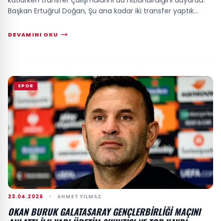
Başkan Ertuğrul Doğan, Şu ana kadar iki transfer yaptık
diyerek taraftarları...
DEVAMINI OKU
SPOR
23.04.2026
AHMET YILMAZ
OKAN BURUK GALATASARAY GENÇLERBIRLIĞI MAÇINI