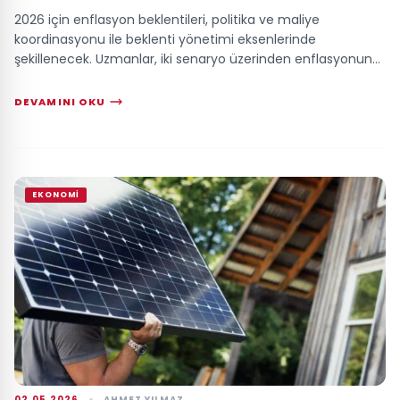
2026 için enflasyon beklentileri, politika ve maliye
koordinasyonu ile beklenti yönetimi eksenlerinde
şekillenecek. Uzmanlar, iki senaryo üzerinden enflasyonun
iniş-çıkışlı bir seyir izleyebileceğini ...
DEVAMINI OKU
EKONOMI
02.05.2026
AHMET YILMAZ