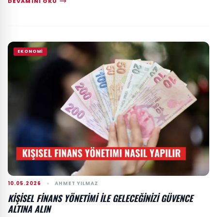
DEVAMINI OKU
EKONOMI
10.05.2026
AHMET YILMAZ
KIŞISEL FINANS YÖNETIMI ILE GELECEĞINIZI GÜVENCE
ALTINA ALIN