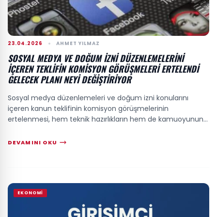
23.04.2026
AHMET YILMAZ
SOSYAL MEDYA VE DOĞUM IZNI DÜZENLEMELERINI
IÇEREN TEKLIFIN KOMISYON GÖRÜŞMELERI ERTELENDI
GELECEK PLANI NEYI DEĞIŞTIRIYOR
Sosyal medya düzenlemeleri ve doğum izni konularını
içeren kanun teklifinin komisyon görüşmelerinin
ertelenmesi, hem teknik hazırlıkların hem de kamuoyunun
beklentilerinin yeniden gözden geçirilmesine...
DEVAMINI OKU
EKONOMI