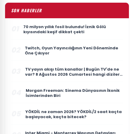
SON HABERLER
01
70 milyon yıllık fosil bulundu! İznik Gölü
kıyısındaki keşif dikkat çekti
02
Twitch, Oyun Yayıncılığının Yeni Döneminde
Öne Çıkıyor
03
TV yayın akışı tüm kanallar | Bugün TV'de ne
var? 8 Ağustos 2026 Cumartesi hangi diziler
ve filmler var?
04
Morgan Freeman: Sinema Dünyasının İkonik
İsimlerinden Biri
05
YÖKDİL ne zaman 2026? YÖKDİL/2 saat kaçta
başlayacak, kaçta bitecek?
Inter Miami - Monterrey Maçının Detayları