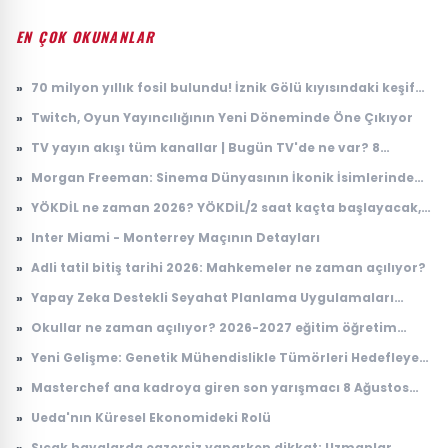
EN ÇOK OKUNANLAR
»
70 milyon yıllık fosil bulundu! İznik Gölü kıyısındaki keşif
dikkat çekti
»
Twitch, Oyun Yayıncılığının Yeni Döneminde Öne Çıkıyor
»
TV yayın akışı tüm kanallar | Bugün TV'de ne var? 8
Ağustos 2026 Cumartesi hangi diziler ve filmler var?
»
Morgan Freeman: Sinema Dünyasının İkonik İsimlerinden
Biri
»
YÖKDİL ne zaman 2026? YÖKDİL/2 saat kaçta başlayacak,
kaçta bitecek?
»
Inter Miami - Monterrey Maçının Detayları
»
Adli tatil bitiş tarihi 2026: Mahkemeler ne zaman açılıyor?
»
Yapay Zeka Destekli Seyahat Planlama Uygulamaları
Yükselişte
»
Okullar ne zaman açılıyor? 2026-2027 eğitim öğretim
takvimi
»
Yeni Gelişme: Genetik Mühendislikle Tümörleri Hedefleyen
Yenilikçi Tedavi Yöntemi
»
Masterchef ana kadroya giren son yarışmacı 8 Ağustos
2026: Masterchef ana kadroya giren 20. yarışmacı kim
»
Ueda'nın Küresel Ekonomideki Rolü
oldu?
»
Sıcak havalarda egzersiz yaparken dikkat: Uzmanlar