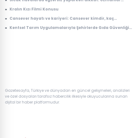
kaçınılması gereken 5 hatayı açıkladı
»
Kralın Kızı Filmi Konusu
»
Cansever hayatı ve kariyeri: Cansever kimdir, kaç
yaşındaydı, neden öldü?
»
Kentsel Tarım Uygulamalarıyla Şehirlerde Gıda Güvenliği
Artıyor
Gazetesayfa, Türkiye ve dünyadan en güncel gelişmeleri, analizleri
ve özel dosyaları tarafsız habercilik ilkesiyle okuyucularına sunan
dijital bir haber platformudur.