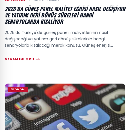
2026’DA GÜNEŞ PANEL MALIYET EĞRISI NASIL DEĞIŞIYOR
VE YATIRIM GERI DÖNÜŞ SÜRELERI HANGI
SENARYOLARDA KISALIYOR
2026'da Türkiye'de güneş paneli maliyetlerinin nasıl
değişeceği ve yatırım geri dönüş sürelerinin hangi
senaryolarla kısalacağı merak konusu. Güneş enerjisi
yatırımlarında panel fiyatlarından çok, kur...
DEVAMINI OKU
EKONOMI