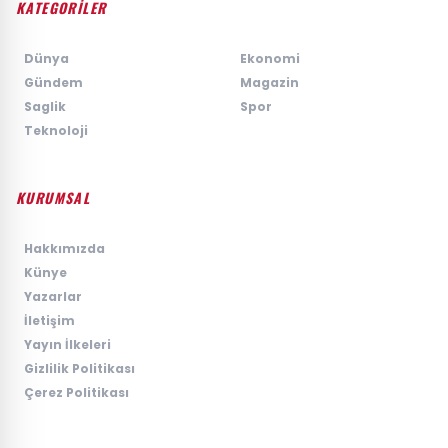
KATEGORİLER
›
Dünya
›
Ekonomi
›
Gündem
›
Magazin
›
Saglik
›
Spor
›
Teknoloji
KURUMSAL
›
Hakkımızda
›
Künye
›
Yazarlar
›
İletişim
›
Yayın İlkeleri
›
Gizlilik Politikası
›
Çerez Politikası