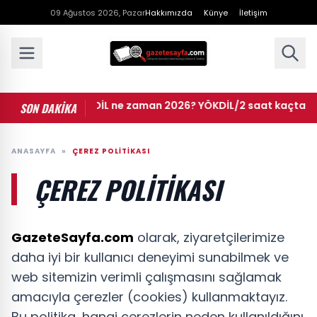
09 Ağustos 2026, Pazar
Hakkımızda
Künye
İletişim
• YÖKDİL ne zaman 2026? YÖKDİL/2 saat kaçta baş
SON DAKİKA
ANASAYFA
»
ÇEREZ POLITIKASI
ÇEREZ POLITIKASI
GazeteSayfa.com
olarak, ziyaretçilerimize
daha iyi bir kullanıcı deneyimi sunabilmek ve
web sitemizin verimli çalışmasını sağlamak
amacıyla çerezler (cookies) kullanmaktayız.
Bu politika, hangi çerezlerin neden kullanıldığını