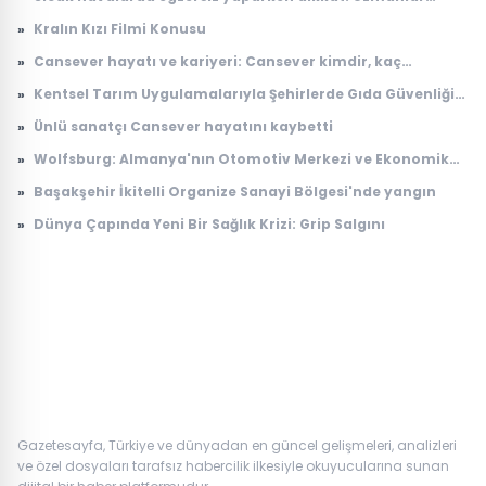
kaçınılması gereken 5 hatayı açıkladı
»
Kralın Kızı Filmi Konusu
»
Cansever hayatı ve kariyeri: Cansever kimdir, kaç
yaşındaydı, neden öldü?
»
Kentsel Tarım Uygulamalarıyla Şehirlerde Gıda Güvenliği
Artıyor
»
Ünlü sanatçı Cansever hayatını kaybetti
»
Wolfsburg: Almanya'nın Otomotiv Merkezi ve Ekonomik
Dinamikleri
»
Başakşehir İkitelli Organize Sanayi Bölgesi'nde yangın
»
Dünya Çapında Yeni Bir Sağlık Krizi: Grip Salgını
Gazetesayfa, Türkiye ve dünyadan en güncel gelişmeleri, analizleri
ve özel dosyaları tarafsız habercilik ilkesiyle okuyucularına sunan