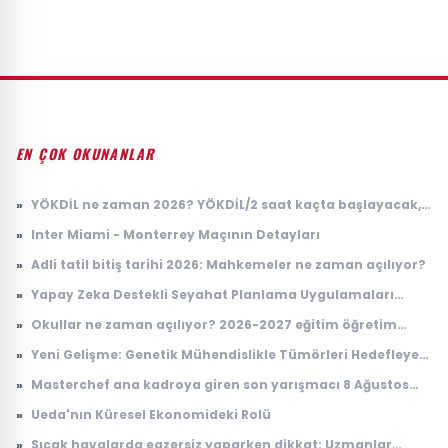
EN ÇOK OKUNANLAR
»
YÖKDİL ne zaman 2026? YÖKDİL/2 saat kaçta başlayacak,
kaçta bitecek?
»
Inter Miami - Monterrey Maçının Detayları
»
Adli tatil bitiş tarihi 2026: Mahkemeler ne zaman açılıyor?
»
Yapay Zeka Destekli Seyahat Planlama Uygulamaları
Yükselişte
»
Okullar ne zaman açılıyor? 2026-2027 eğitim öğretim
takvimi
»
Yeni Gelişme: Genetik Mühendislikle Tümörleri Hedefleyen
Yenilikçi Tedavi Yöntemi
»
Masterchef ana kadroya giren son yarışmacı 8 Ağustos
2026: Masterchef ana kadroya giren 20. yarışmacı kim
»
Ueda'nın Küresel Ekonomideki Rolü
oldu?
»
Sıcak havalarda egzersiz yaparken dikkat: Uzmanlar