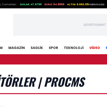
, Cumartesi
DOLAR: 47.6799
EURO: 54.9559
ALTIN: 6.660,55
Hakkımızda
ADVERTISEMENT 
EM
MAGAZIN
SAGLIK
SPOR
TEKNOLOJI
VİDEO
ITÖRLER | PROCMS