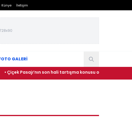
Künye
İletişim
728x90
FOTO GALERİ
• Çiçek Pasajı’nın son hali tartışma konusu oldu
• Ünlü 