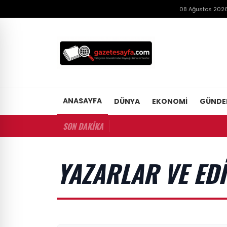
08 Ağustos 2026
ANASAYFA
DÜNYA
EKONOMI
GÜND
SON DAKİKA
YAZARLAR VE ED