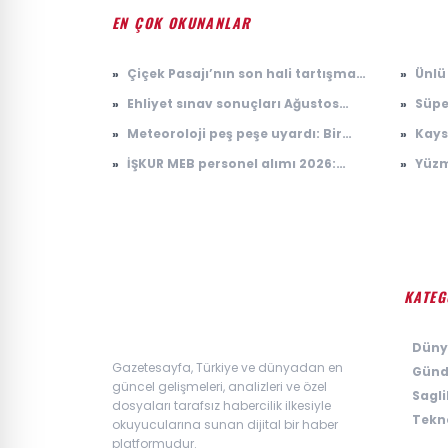
EN ÇOK OKUNANLAR
»
Çiçek Pasajı’nın son hali tartışma
»
Ünlü 
konusu oldu
Sosy
»
Ehliyet sınav sonuçları Ağustos
»
Süpe
2026 açıklandı mı? MEB e-Sınav
»
Meteoroloji peş peşe uyardı: Bir
»
Kays
sonuç sorgulama ekranı
yanda sağanak, diğer yanda
ve G
»
İŞKUR MEB personel alımı 2026:
»
Yüzm
kavurucu sıcak
Okullara 30 bin güvenlik görevlisi
Perf
alımı ne zaman, başvuru şartları
neler?
KATEG
›
Düny
Gazetesayfa, Türkiye ve dünyadan en
›
Gün
güncel gelişmeleri, analizleri ve özel
›
Sagli
dosyaları tarafsız habercilik ilkesiyle
›
Tekno
okuyucularına sunan dijital bir haber
platformudur.