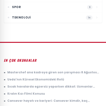
SPOR
9
TEKNOLOJI
14
EN ÇOK OKUNANLAR
»
Masterchef ana kadroya giren son yarışmacı 8 Ağustos
2026: Masterchef ana kadroya giren 20. yarışmacı kim
»
Ueda'nın Küresel Ekonomideki Rolü
oldu?
»
Sıcak havalarda egzersiz yaparken dikkat: Uzmanlar
kaçınılması gereken 5 hatayı açıkladı
»
Kralın Kızı Filmi Konusu
»
Cansever hayatı ve kariyeri: Cansever kimdir, kaç
yaşındaydı, neden öldü?