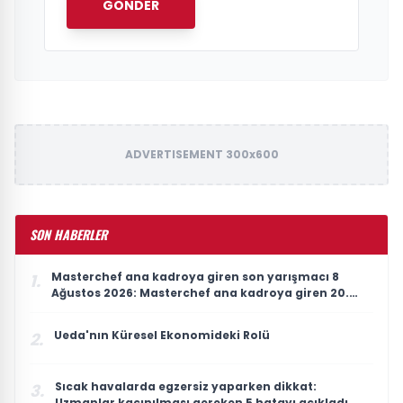
GÖNDER
ADVERTISEMENT 300x600
SON HABERLER
Masterchef ana kadroya giren son yarışmacı 8
1.
Ağustos 2026: Masterchef ana kadroya giren 20.
yarışmacı kim oldu?
Ueda'nın Küresel Ekonomideki Rolü
2.
Sıcak havalarda egzersiz yaparken dikkat:
3.
Uzmanlar kaçınılması gereken 5 hatayı açıkladı