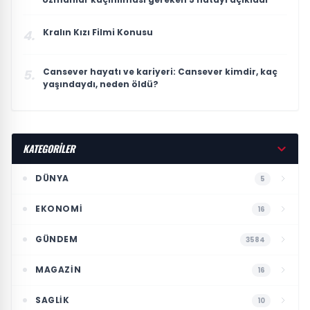
Kralın Kızı Filmi Konusu
4.
Cansever hayatı ve kariyeri: Cansever kimdir, kaç
5.
yaşındaydı, neden öldü?
KATEGORİLER
DÜNYA
5
EKONOMI
16
GÜNDEM
3584
MAGAZIN
16
SAGLIK
10