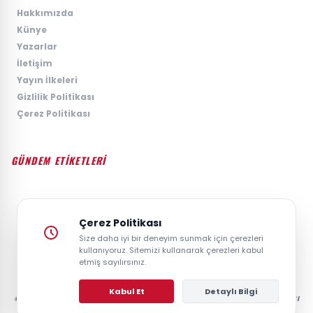
›
Hakkımızda
›
Künye
›
Yazarlar
›
İletişim
›
Yayın İlkeleri
›
Gizlilik Politikası
›
Çerez Politikası
GÜNDEM ETİKETLERİ
#GÜNDEM
#SIYASET
#EKONOMI
#SPOR
#TEKNOLOJI
#DÜNYA
#MAGAZIN
Çerez Politikası
Size daha iyi bir deneyim sunmak için çerezleri
kullanıyoruz. Sitemizi kullanarak çerezleri kabul
etmiş sayılırsınız.
Kabul Et
Detaylı Bilgi
© 2026 GAZETESAYFA | TÜRKIYE VE DÜNYANIN GÜNCEL HABER POSTASI
- TÜM HAKLARI SAKLIDIR.