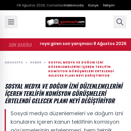
08 Ağustos 2026, Cumartesi
Hakkımızda
Künye
İletişim
 ana kadroya giren son yarışmacı 8 Ağustos 2026: Masterchef
SON DAKİKA
ANASAYFA
»
HABER
»
SOSYAL MEDYA VE DOĞUM IZNI
DÜZENLEMELERINI IÇEREN TEKLIFIN
KOMISYON GÖRÜŞMELERI ERTELENDI
GELECEK PLANI NEYI DEĞIŞTIRIYOR
SOSYAL MEDYA VE DOĞUM IZNI DÜZENLEMELERINI
IÇEREN TEKLIFIN KOMISYON GÖRÜŞMELERI
ERTELENDI GELECEK PLANI NEYI DEĞIŞTIRIYOR
Sosyal medya düzenlemeleri ve doğum izni
konularını içeren kanun teklifinin komisyon
görüşmelerinin ertelenmesi, hem teknik