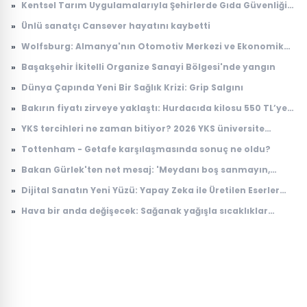
»
Kentsel Tarım Uygulamalarıyla Şehirlerde Gıda Güvenliği
Artıyor
»
Ünlü sanatçı Cansever hayatını kaybetti
»
Wolfsburg: Almanya'nın Otomotiv Merkezi ve Ekonomik
Dinamikleri
»
Başakşehir İkitelli Organize Sanayi Bölgesi'nde yangın
»
Dünya Çapında Yeni Bir Sağlık Krizi: Grip Salgını
»
Bakırın fiyatı zirveye yaklaştı: Hurdacıda kilosu 550 TL’ye
çıktı
»
YKS tercihleri ne zaman bitiyor? 2026 YKS üniversite
tercihlerinin son günü ne zaman?
»
Tottenham - Getafe karşılaşmasında sonuç ne oldu?
»
Bakan Gürlek'ten net mesaj: 'Meydanı boş sanmayın,
devlet buradadır'
»
Dijital Sanatın Yeni Yüzü: Yapay Zeka ile Üretilen Eserler
Sergilenmeye Başladı
»
Hava bir anda değişecek: Sağanak yağışla sıcaklıklar
düşüyor