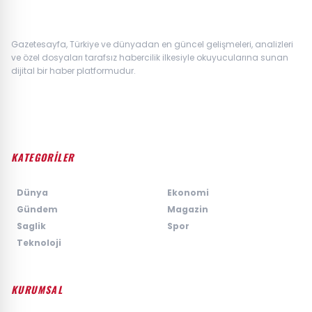
Gazetesayfa, Türkiye ve dünyadan en güncel gelişmeleri, analizleri
ve özel dosyaları tarafsız habercilik ilkesiyle okuyucularına sunan
dijital bir haber platformudur.
KATEGORİLER
›
Dünya
›
Ekonomi
›
Gündem
›
Magazin
›
Saglik
›
Spor
›
Teknoloji
KURUMSAL