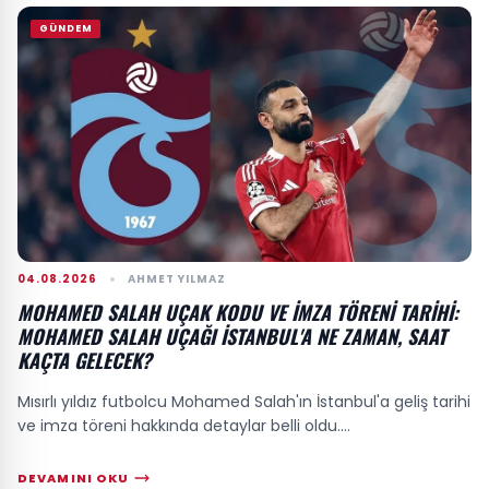
GÜNDEM
04.08.2026
AHMET YILMAZ
MOHAMED SALAH UÇAK KODU VE IMZA TÖRENI TARIHI:
MOHAMED SALAH UÇAĞI İSTANBUL'A NE ZAMAN, SAAT
KAÇTA GELECEK?
Mısırlı yıldız futbolcu Mohamed Salah'ın İstanbul'a geliş tarihi
ve imza töreni hakkında detaylar belli oldu....
DEVAMINI OKU