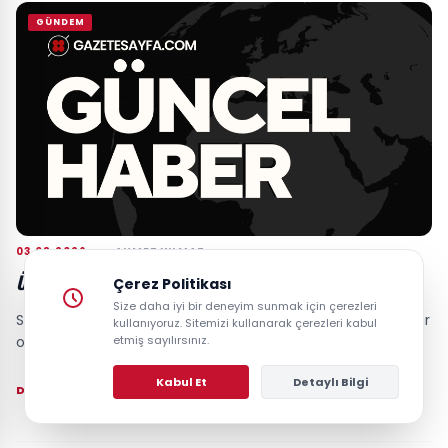
GÜNDEM
03.08.2026
AHMET YILMAZ
ÜNLÜ ŞARKICININ SKANDALI SOSYAL MEDYAYI SALLADI
Çerez Politikası
Size daha iyi bir deneyim sunmak için çerezleri
Son dönemlerin popüler isimlerinden birinin yaşadığı özel bir
kullanıyoruz. Sitemizi kullanarak çerezleri kabul
olay, magazin dünyasında büyük yankı uyandırdı....
etmiş sayılırsınız.
Kabul Et
Detaylı Bilgi
DEVAMINI OKU