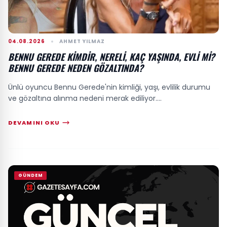
04.08.2026
AHMET YILMAZ
BENNU GEREDE KIMDIR, NERELI, KAÇ YAŞINDA, EVLI MI?
BENNU GEREDE NEDEN GÖZALTINDA?
Ünlü oyuncu Bennu Gerede'nin kimliği, yaşı, evlilik durumu
ve gözaltına alınma nedeni merak ediliyor....
DEVAMINI OKU
GÜNDEM