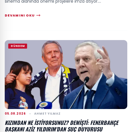
sinema alanında önemli projelere imza atıyor....
DEVAMINI OKU
GÜNDEM
05.08.2026
AHMET YILMAZ
KIZIMDAN NE ISTIYORSUNUZ? DEMIŞTI: FENERBAHÇE
BAŞKANI AZIZ YILDIRIM'DAN SUÇ DUYURUSU