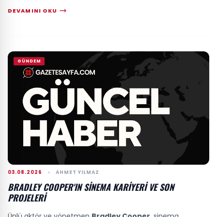
DEVAMINI OKU
GÜNDEM
03.08.2026
AHMET YILMAZ
BRADLEY COOPER'IN SINEMA KARIYERI VE SON
PROJELERI
Ünlü aktör ve yönetmen
Bradley Cooper
, sinema