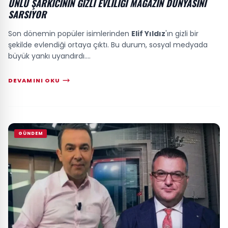
ÜNLÜ ŞARKICININ GIZLI EVLILIĞI MAGAZIN DÜNYASINI
SARSIYOR
Son dönemin popüler isimlerinden
Elif Yıldız
'ın gizli bir
şekilde evlendiği ortaya çıktı. Bu durum, sosyal medyada
büyük yankı uyandırdı....
DEVAMINI OKU
GÜNDEM