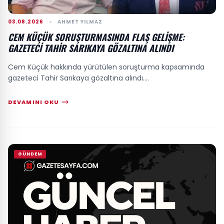
03.08.2026
AHMET YILMAZ
CEM KÜÇÜK SORUŞTURMASINDA FLAŞ GELIŞME:
GAZETECI TAHIR SARIKAYA GÖZALTINA ALINDI
Cem Küçük hakkında yürütülen soruşturma kapsamında
gazeteci Tahir Sarıkaya gözaltına alındı....
DEVAMINI OKU
GÜNDEM