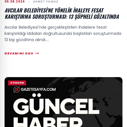
05.08.2026
AHMET YILMAZ
AVCILAR BELEDIYESI'NE YÖNELIK IHALEYE FESAT
KARIŞTIRMA SORUŞTURMASI: 13 ŞÜPHELI GÖZALTINDA
Avcılar Belediyesi'nde gerçekleştirilen ihalelere fesat
karıştırıldığı iddiaları doğrultusunda başlatılan soruşturmada
13 kişi gözaltına alındı....
DEVAMINI OKU
GÜNDEM