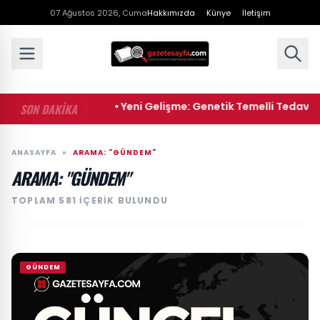
07 Ağustos 2026, Cuma
Hakkımızda
Künye
İletişim
• Yeni Gelişme: Genetik Temelli Tedavi Yöntemi Kanser
SON DAKİKA
ANASAYFA
»
ARAMA: "GÜNDEM"
ARAMA: "GÜNDEM"
TOPLAM 581 IÇERIK BULUNDU
GÜNDEM