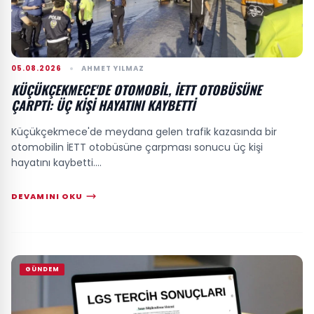
05.08.2026
AHMET YILMAZ
KÜÇÜKÇEKMECE'DE OTOMOBIL, İETT OTOBÜSÜNE
ÇARPTI: ÜÇ KIŞI HAYATINI KAYBETTI
Küçükçekmece'de meydana gelen trafik kazasında bir
otomobilin İETT otobüsüne çarpması sonucu üç kişi
hayatını kaybetti....
DEVAMINI OKU
GÜNDEM