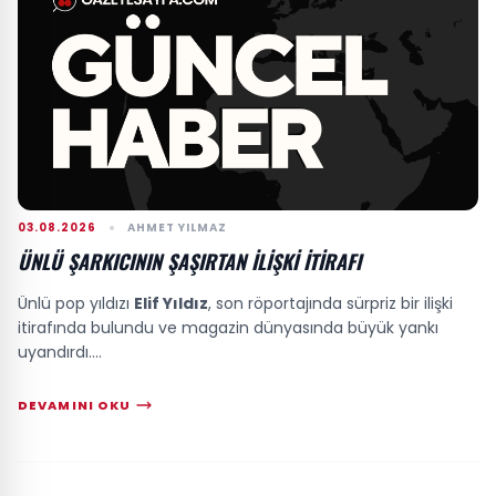
03.08.2026
AHMET YILMAZ
ÜNLÜ ŞARKICININ ŞAŞIRTAN İLIŞKI İTIRAFI
Ünlü pop yıldızı
Elif Yıldız
, son röportajında sürpriz bir ilişki
itirafında bulundu ve magazin dünyasında büyük yankı
uyandırdı....
DEVAMINI OKU