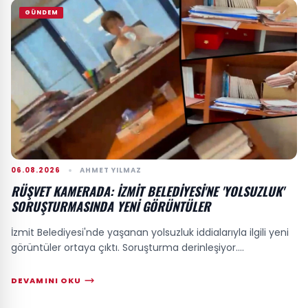
GÜNDEM
06.08.2026
AHMET YILMAZ
RÜŞVET KAMERADA: İZMIT BELEDIYESI'NE 'YOLSUZLUK'
SORUŞTURMASINDA YENI GÖRÜNTÜLER
İzmit Belediyesi'nde yaşanan yolsuzluk iddialarıyla ilgili yeni
görüntüler ortaya çıktı. Soruşturma derinleşiyor....
DEVAMINI OKU