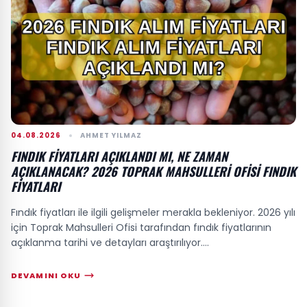
04.08.2026
AHMET YILMAZ
FINDIK FIYATLARI AÇIKLANDI MI, NE ZAMAN
AÇIKLANACAK? 2026 TOPRAK MAHSULLERI OFISI FINDIK
FIYATLARI
Fındık fiyatları ile ilgili gelişmeler merakla bekleniyor. 2026 yılı
için Toprak Mahsulleri Ofisi tarafından fındık fiyatlarının
açıklanma tarihi ve detayları araştırılıyor....
DEVAMINI OKU