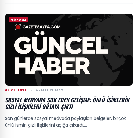
GÜNDEM
05.08.2026
AHMET YILMAZ
SOSYAL MEDYADA ŞOK EDEN GELIŞME: ÜNLÜ İSIMLERIN
GIZLI İLIŞKILERI ORTAYA ÇIKTI
Son günlerde sosyal medyada paylaşılan belgeler, birçok
ünlü ismin gizli ilişkilerini açığa çıkardı....