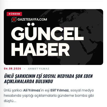
GÜNDEM
04.08.2026
AHMET YILMAZ
ÜNLÜ ŞARKICININ EŞI SOSYAL MEDYADA ŞOK EDEN
AÇIKLAMALARDA BULUNDU
Ünlü şarkıcı
Ali Yılmaz
'ın eşi
Elif Yılmaz
, sosyal medya
hesabında yaptığı açıklamalarla gündeme bomba gibi
düştü....