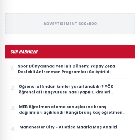
ADVERTISEMENT 300x600
SON HABERLER
Spor Dünyasında Yeni Bir Dönem: Yapay Zeka
1.
Destekli Antrenman Programları Geliştirildi
Öğrenci affından kimler yararlanabilir? YÖK
2.
öğrenci affı başvurusu nasıl yapılır, kimleri
kapsıyor?
MEB öğretmen atama sonuçları ve branş
3.
dağılımları açıklandı! Hangi branş kaç öğretmen
atadı?
Manchester City - Atletico Madrid Maç Analizi
4.