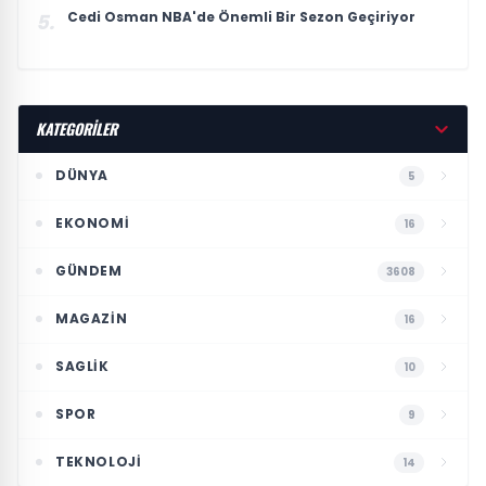
Cedi Osman NBA'de Önemli Bir Sezon Geçiriyor
5.
KATEGORİLER
DÜNYA
5
EKONOMI
16
GÜNDEM
3608
MAGAZIN
16
SAGLIK
10
SPOR
9
TEKNOLOJI
14