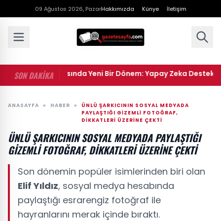
09 Ağustos 2026, Pazar
Hakkımızda
Künye
İletişim
• Spor Dünyasında Yeni Bir Dönem: Yapay Zeka Destekli Antre
SON DAKİKA
ANASAYFA
»
HABER
»
ÜNLÜ ŞARKICININ SOSYAL MEDYADA
PAYLAŞTIĞI GIZEMLI FOTOĞRAF,
DIKKATLERI ÜZERINE ÇEKTI
ÜNLÜ ŞARKICININ SOSYAL MEDYADA PAYLAŞTIĞI
GIZEMLI FOTOĞRAF, DIKKATLERI ÜZERINE ÇEKTI
Son dönemin popüler isimlerinden biri olan
Elif Yıldız
, sosyal medya hesabında
paylaştığı esrarengiz fotoğraf ile
hayranlarını merak içinde bıraktı.