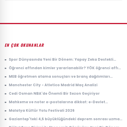
EN ÇOK OKUNANLAR
»
Spor Dünyasında Yeni Bir Dönem: Yapay Zeka Destekli
Antrenman Programları Geliştirildi
»
Öğrenci affından kimler yararlanabilir? YÖK öğrenci affı
başvurusu nasıl yapılır, kimleri kapsıyor?
»
MEB öğretmen atama sonuçları ve branş dağılımları
açıklandı! Hangi branş kaç öğretmen atadı?
»
Manchester City - Atletico Madrid Maç Analizi
»
Cedi Osman NBA'de Önemli Bir Sezon Geçiriyor
»
Mahkeme ve noter e-postalarına dikkat: e-Devlet
hesaplarını hedef alıyorlar
»
Malatya Kültür Yolu Festivali 2026
»
Gaziantep'teki 4,5 büyüklüğündeki deprem sonrası uzman
isimden kritik uyarı