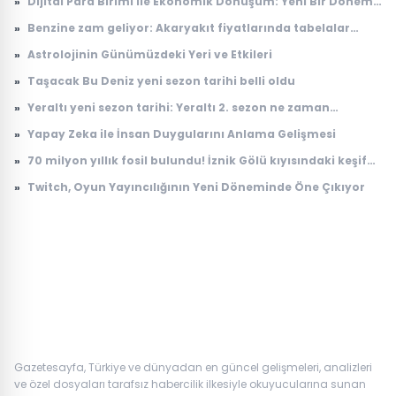
»
Dijital Para Birimi ile Ekonomik Dönüşüm: Yeni Bir Dönem
Başlıyor
»
Benzine zam geliyor: Akaryakıt fiyatlarında tabelalar
değişecek!
»
Astrolojinin Günümüzdeki Yeri ve Etkileri
»
Taşacak Bu Deniz yeni sezon tarihi belli oldu
»
Yeraltı yeni sezon tarihi: Yeraltı 2. sezon ne zaman
başlayacak?
»
Yapay Zeka ile İnsan Duygularını Anlama Gelişmesi
»
70 milyon yıllık fosil bulundu! İznik Gölü kıyısındaki keşif
dikkat çekti
»
Twitch, Oyun Yayıncılığının Yeni Döneminde Öne Çıkıyor
Gazetesayfa, Türkiye ve dünyadan en güncel gelişmeleri, analizleri
ve özel dosyaları tarafsız habercilik ilkesiyle okuyucularına sunan