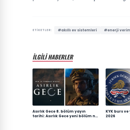
#akıllı ev sistemleri
#enerji veriml
ETİKETLER:
İLGİLİ HABERLER
Asırlık Gece 8. bölüm yayın
KYK burs ve 
tarihi: Asırlık Gece yeni bölüm ne
2026
zaman, saat kaçta
yayınlanacak?