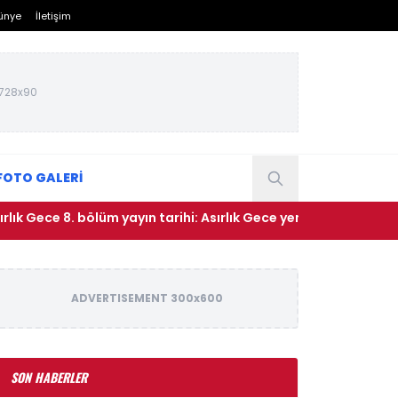
ünye
İletişim
728x90
FOTO GALERİ
ce 8. bölüm yayın tarihi: Asırlık Gece yeni bölüm ne zaman, sa
ADVERTISEMENT 300x600
SON HABERLER