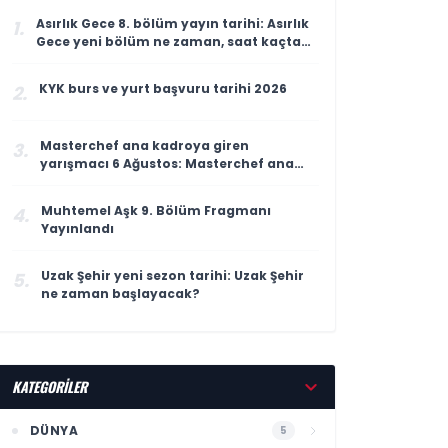
Asırlık Gece 8. bölüm yayın tarihi: Asırlık
1.
Gece yeni bölüm ne zaman, saat kaçta
yayınlanacak?
KYK burs ve yurt başvuru tarihi 2026
2.
Masterchef ana kadroya giren
3.
yarışmacı 6 Ağustos: Masterchef ana
kadroya giren 18. yarışmacı kim oldu?
Muhtemel Aşk 9. Bölüm Fragmanı
4.
Yayınlandı
Uzak Şehir yeni sezon tarihi: Uzak Şehir
5.
ne zaman başlayacak?
KATEGORİLER
DÜNYA
5