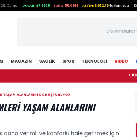
026, Cuma
DOLAR: 47.6625
EURO: 55.0168
ALTIN: 6.532,15
Hakkımızda
K
ADVERTISEMENT 
EM
MAGAZIN
SAGLIK
SPOR
TEKNOLOJI
VİDEO
• Asırlık Ge
LERI YAŞAM ALANLARINI DÖNÜŞTÜRÜYOR
TEMLERI YAŞAM ALANLARINI
ını daha verimli ve konforlu hale getirmek için