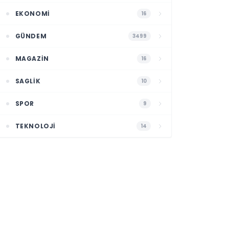
EKONOMI
16
GÜNDEM
3499
MAGAZIN
16
SAGLIK
10
SPOR
9
TEKNOLOJI
14