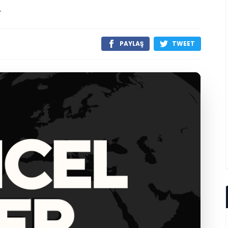
.
PAYLAŞ
TWEET