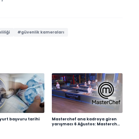
iliği
#güvenlik kameraları
yurt başvuru tarihi
Masterchef ana kadroya giren
yarışmacı 6 Ağustos: Masterchef
ana kadroya giren 18. yarışmacı
kim oldu?