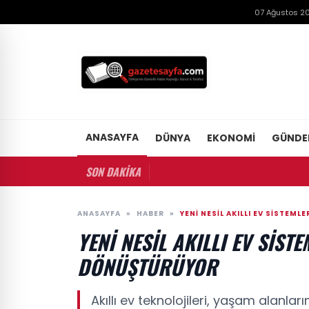
07 Ağustos 2
ANASAYFA
DÜNYA
EKONOMI
GÜND
SON DAKİKA
ANASAYFA
»
HABER
»
YENI NESIL AKILLI EV SISTEM
YENI NESIL AKILLI EV SIS
DÖNÜŞTÜRÜYOR
Akıllı ev teknolojileri, yaşam alanlar