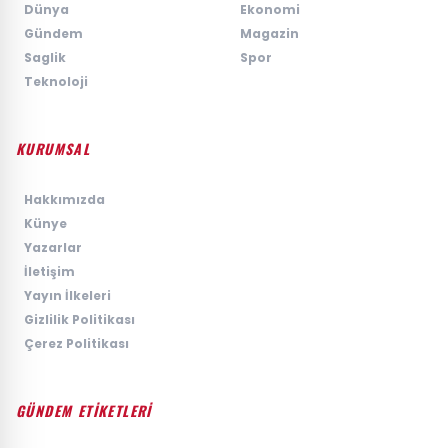
›
Dünya
›
Ekonomi
›
Gündem
›
Magazin
›
Saglik
›
Spor
›
Teknoloji
KURUMSAL
›
Hakkımızda
›
Künye
›
Yazarlar
›
İletişim
›
Yayın İlkeleri
›
Gizlilik Politikası
›
Çerez Politikası
GÜNDEM ETİKETLERİ