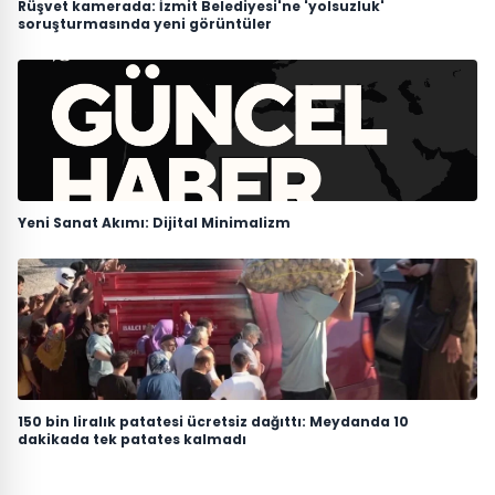
Rüşvet kamerada: İzmit Belediyesi'ne 'yolsuzluk'
soruşturmasında yeni görüntüler
Yeni Sanat Akımı: Dijital Minimalizm
150 bin liralık patatesi ücretsiz dağıttı: Meydanda 10
dakikada tek patates kalmadı