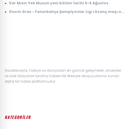
»
Var Mısın Yok Musun yeni bölüm tarihi 5-6 Ağustos
»
Sturm Graz - Fenerbahçe Şampiyonlar Ligi rövanş maçı ne
zaman, saat kaçta, nerede, hangi kanalda?
Gazetesayfa, Türkiye ve dünyadan en güncel gelişmeleri, analizleri
ve özel dosyaları tarafsız habercilik ilkesiyle okuyucularına sunan
dijital bir haber platformudur.
KATEGORİLER