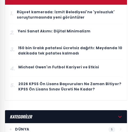
Rüşvet kamerada: İzmit Belediyesi'ne 'yolsuzluk'
1.
soruşturmasında yeni görüntüler
Yeni Sanat Akımı: Dijital Minimalizm
2.
150 bin liralık patatesi ücretsiz dağıttı: Meydanda 10
3.
dakikada tek patates kalmadı
Michael Owen'ın Futbol Kariyeri ve Etkisi
4.
2026 KPSS Ön Lisans Başvuruları Ne Zaman Bitiyor?
5.
KPSS Ön Lisans Sınav Ücreti Ne Kadar?
KATEGORİLER
DÜNYA
5