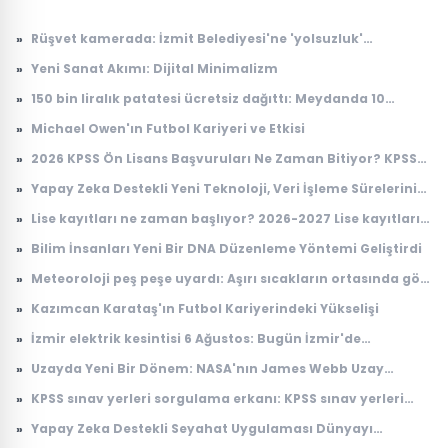
»
Rüşvet kamerada: İzmit Belediyesi'ne 'yolsuzluk'
soruşturmasında yeni görüntüler
»
Yeni Sanat Akımı: Dijital Minimalizm
»
150 bin liralık patatesi ücretsiz dağıttı: Meydanda 10
dakikada tek patates kalmadı
»
Michael Owen'ın Futbol Kariyeri ve Etkisi
»
2026 KPSS Ön Lisans Başvuruları Ne Zaman Bitiyor? KPSS
Ön Lisans Sınav Ücreti Ne Kadar?
»
Yapay Zeka Destekli Yeni Teknoloji, Veri İşleme Sürelerini
Devrimsel Şekilde Kısaltıyor
»
Lise kayıtları ne zaman başlıyor? 2026-2027 Lise kayıtları
nasıl yapılacak?
»
Bilim İnsanları Yeni Bir DNA Düzenleme Yöntemi Geliştirdi
»
Meteoroloji peş peşe uyardı: Aşırı sıcakların ortasında gök
gürültülü sağanak alarmı
»
Kazımcan Karataş'ın Futbol Kariyerindeki Yükselişi
»
İzmir elektrik kesintisi 6 Ağustos: Bugün İzmir'de
elektrikler ne zaman gelecek? Gdz Elektrik ilçe ilçe kesinti
»
Uzayda Yeni Bir Dönem: NASA'nın James Webb Uzay
listesi duyuruldu
Teleskobu İle Elde Edilen Çarpıcı Veriler
»
KPSS sınav yerleri sorgulama erkanı: KPSS sınav yerleri
açıklandı mı, ne zaman açıklanacak?
»
Yapay Zeka Destekli Seyahat Uygulaması Dünyayı
Sarsıyor