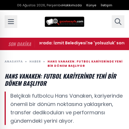
06 Ağustos 2026, Perşembe
Hakkımızda
Künye
İletişim
• Rüşvet kamerada: İzmit Belediyesi'ne 'yolsuzluk' soruşturm
SON DAKİKA
ANASAYFA
»
HABER
»
HANS VANAKEN: FUTBOL KARIYERINDE YENI
BIR DÖNEM BAŞLIYOR
HANS VANAKEN: FUTBOL KARIYERINDE YENI BIR
DÖNEM BAŞLIYOR
Belçikalı futbolcu Hans Vanaken, kariyerinde
önemli bir dönüm noktasına yaklaşırken,
transfer dedikoduları ve performansı
gündemdeki yerini alıyor.