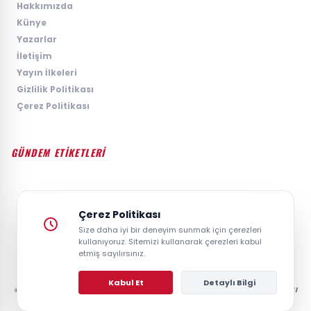
›
Hakkımızda
›
Künye
›
Yazarlar
›
İletişim
›
Yayın İlkeleri
›
Gizlilik Politikası
›
Çerez Politikası
GÜNDEM ETİKETLERİ
#GÜNDEM
#SIYASET
#EKONOMI
#SPOR
#TEKNOLOJI
#DÜNYA
#MAGAZIN
Çerez Politikası
Size daha iyi bir deneyim sunmak için çerezleri
kullanıyoruz. Sitemizi kullanarak çerezleri kabul
etmiş sayılırsınız.
Kabul Et
Detaylı Bilgi
© 2026 GAZETESAYFA | TÜRKIYE VE DÜNYANIN GÜNCEL HABER POSTASI
- TÜM HAKLARI SAKLIDIR.