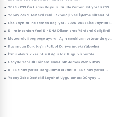
»
2026 KPSS Ön Lisans Başvuruları Ne Zaman Bitiyor? KPSS
Ön Lisans Sınav Ücreti Ne Kadar?
»
Yapay Zeka Destekli Yeni Teknoloji, Veri İşleme Sürelerini
Devrimsel Şekilde Kısaltıyor
»
Lise kayıtları ne zaman başlıyor? 2026-2027 Lise kayıtları
nasıl yapılacak?
»
Bilim İnsanları Yeni Bir DNA Düzenleme Yöntemi Geliştirdi
»
Meteoroloji peş peşe uyardı: Aşırı sıcakların ortasında gök
gürültülü sağanak alarmı
»
Kazımcan Karataş'ın Futbol Kariyerindeki Yükselişi
»
İzmir elektrik kesintisi 6 Ağustos: Bugün İzmir'de
elektrikler ne zaman gelecek? Gdz Elektrik ilçe ilçe kesinti
»
Uzayda Yeni Bir Dönem: NASA'nın James Webb Uzay
listesi duyuruldu
Teleskobu İle Elde Edilen Çarpıcı Veriler
»
KPSS sınav yerleri sorgulama erkanı: KPSS sınav yerleri
açıklandı mı, ne zaman açıklanacak?
»
Yapay Zeka Destekli Seyahat Uygulaması Dünyayı
Sarsıyor