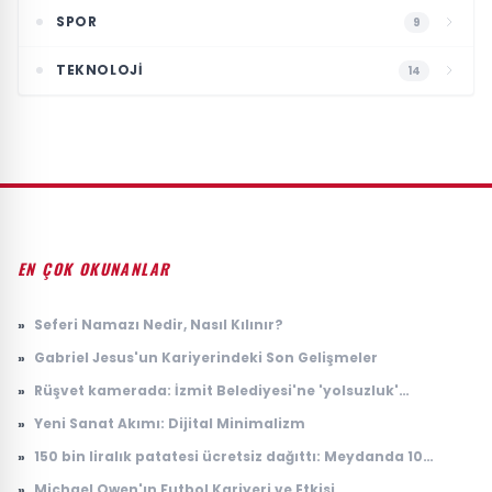
SPOR
9
TEKNOLOJI
14
EN ÇOK OKUNANLAR
»
Seferi Namazı Nedir, Nasıl Kılınır?
»
Gabriel Jesus'un Kariyerindeki Son Gelişmeler
»
Rüşvet kamerada: İzmit Belediyesi'ne 'yolsuzluk'
soruşturmasında yeni görüntüler
»
Yeni Sanat Akımı: Dijital Minimalizm
»
150 bin liralık patatesi ücretsiz dağıttı: Meydanda 10
dakikada tek patates kalmadı
»
Michael Owen'ın Futbol Kariyeri ve Etkisi