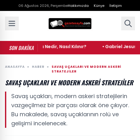
06 Ağustos 2026, Perşembe
Hakkımızda
Künye
İletişim
 Seferi Namazı Nedir, Nasıl Kılınır?
• Gabriel Jesus'un Ka
SON DAKİKA
ANASAYFA
»
HABER
»
SAVAŞ UÇAKLARI VE MODERN ASKERI
STRATEJILER
SAVAŞ UÇAKLARI VE MODERN ASKERI STRATEJILER
Savaş uçakları, modern askeri stratejilerin
vazgeçilmez bir parçası olarak öne çıkıyor.
Bu makalede, savaş uçaklarının rolü ve
gelişimi incelenecek.