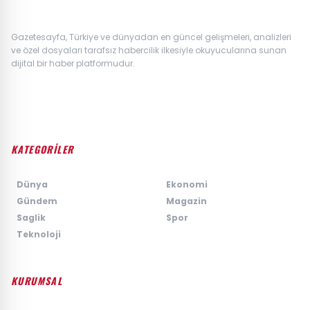
Gazetesayfa, Türkiye ve dünyadan en güncel gelişmeleri, analizleri
ve özel dosyaları tarafsız habercilik ilkesiyle okuyucularına sunan
dijital bir haber platformudur.
KATEGORİLER
›
Dünya
›
Ekonomi
›
Gündem
›
Magazin
›
Saglik
›
Spor
›
Teknoloji
KURUMSAL