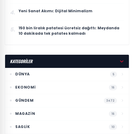
Yeni Sanat Akımı: Dijital Minimalizm
4.
150 bin liralık patatesi ücretsiz dağıttı: Meydanda
5.
10 dakikada tek patates kalmadı
KATEGORİLER
DÜNYA
5
EKONOMI
16
GÜNDEM
3472
MAGAZIN
16
SAGLIK
10