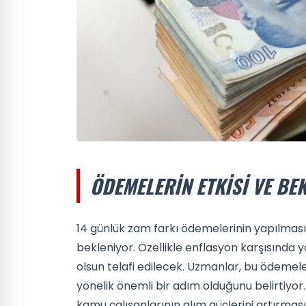
ÖDEMELERIN ETKISI VE BE
14 günlük zam farkı ödemelerinin yapılmas
bekleniyor. Özellikle enflasyon karşısınd
olsun telafi edilecek. Uzmanlar, bu ödeme
yönelik önemli bir adım olduğunu belirtiyor.
kamu çalışanlarının alım güçlerini artırması 