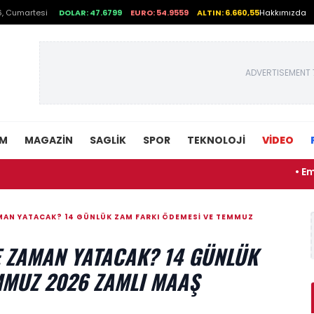
, Cumartesi
DOLAR: 47.6799
EURO: 54.9559
ALTIN: 6.660,55
Hakkımızda
ADVERTISEMENT 
EM
MAGAZIN
SAGLIK
SPOR
TEKNOLOJI
VİDEO
• Emekli dijita
MAN YATACAK? 14 GÜNLÜK ZAM FARKI ÖDEMESI VE TEMMUZ
 ZAMAN YATACAK? 14 GÜNLÜK
MMUZ 2026 ZAMLI MAAŞ