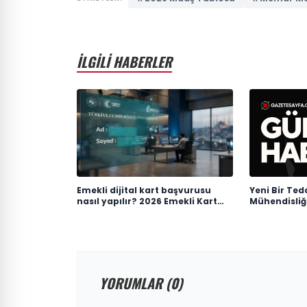
İLGİLİ HABERLER
Emekli dijital kart başvurusu
Yeni Bir Ted
nasıl yapılır? 2026 Emekli Kart
Mühendisliği
nerelerde geçerli, ne işe yarıyor?
YORUMLAR (0)