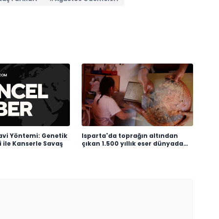
avi Yöntemi: Genetik
Isparta'da toprağın altından
 ile Kanserle Savaş
çıkan 1.500 yıllık eser dünyada
tek çıktı! Arkeologlar heyecanla
açıkladı