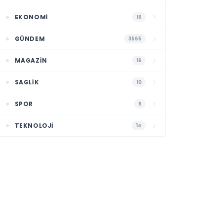
EKONOMI
16
GÜNDEM
3565
MAGAZIN
16
SAGLIK
10
SPOR
9
TEKNOLOJI
14