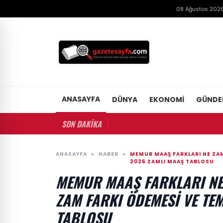
08 Ağustos 2026
ANASAYFA
DÜNYA
EKONOMI
GÜND
SON DAKİKA
ANASAYFA
»
HABER
»
MEMUR MAAŞ FARKLARI NE ZA
2026 ZAMLI MAAŞ TABLOSU
MEMUR MAAŞ FARKLARI NE
ZAM FARKI ÖDEMESI VE TE
TABLOSU