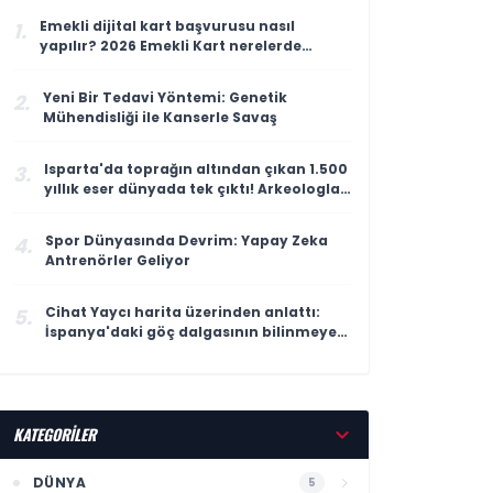
Emekli dijital kart başvurusu nasıl
1.
yapılır? 2026 Emekli Kart nerelerde
geçerli, ne işe yarıyor?
Yeni Bir Tedavi Yöntemi: Genetik
2.
Mühendisliği ile Kanserle Savaş
Isparta'da toprağın altından çıkan 1.500
3.
yıllık eser dünyada tek çıktı! Arkeologlar
heyecanla açıkladı
Spor Dünyasında Devrim: Yapay Zeka
4.
Antrenörler Geliyor
Cihat Yaycı harita üzerinden anlattı:
5.
İspanya'daki göç dalgasının bilinmeyen
yönü
KATEGORİLER
DÜNYA
5