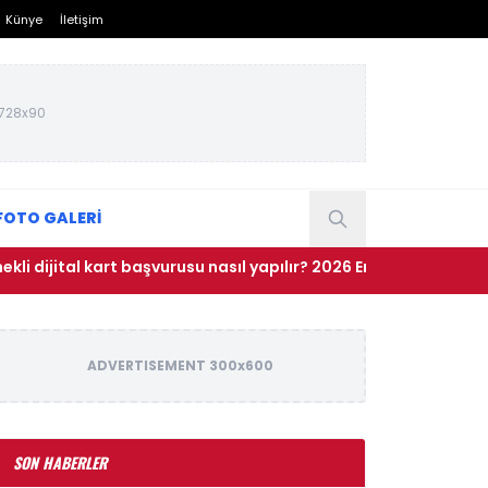
Künye
İletişim
728x90
FOTO GALERİ
l kart başvurusu nasıl yapılır? 2026 Emekli Kart nerelerde geçerl
ADVERTISEMENT 300x600
SON HABERLER