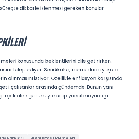
i süreçte dikkatle izlenmesi gereken konular
PKILERI
meleri konusunda beklentilerini dile getirirken,
sını talep ediyor. Sendikalar, memurların yaşam
lerin alınmasını istiyor. Özellikle enflasyon karşısında
işesi, çalışanlar arasında gündemde. Bunun yanı
nın gerçek alım gücünü yansıtıp yansıtmayacağı
ş Farkları
#Ağustos Ödemeleri