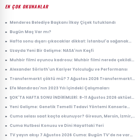
EN ÇOK OKUNANLAR
»
Menderes Belediye Başkanı İlkay Çiçek tutuklandı
»
Bugün Maç Var mı?
»
Hafta sonu dışarı çıkacaklar dikkat: İstanbul'a sağanak
yağış geliyor
»
Uzayda Yeni Bir Gelişme: NASA'nın Keşfi
»
Muhbir filmi oyuncu kadrosu: Muhbir filmi nerede çekildi,
konusu ne?
»
Alexander Sörloth'un Kariyer Yolculuğu ve Performansı
»
Transfermarkt çöktü mü? 7 Ağustos 2026 Transfermarkt
neden açılmıyor?
»
Efe Mandıracı'nın 2023 Yılı İçindeki Çalışmaları
»
ŞOK'TA HAFTA SONU İNDİRİMLERİ: 8-11 Ağustos 2026 aktüel
ürünler kataloğu
»
Yeni Gelişme: Genetik Temelli Tedavi Yöntemi Kanserle
Mücadelede Çığır Açıyor
»
Cuma selası saat kaçta okunuyor? Giresun, Mersin, İzmir,
Osmaniye Cuma selası ve ezan saatleri
»
Cuma Hutbesi Konusu ve Dini Hayattaki Yeri
»
TV yayın akışı 7 Ağustos 2026 Cuma: Bugün TV’de ne var?