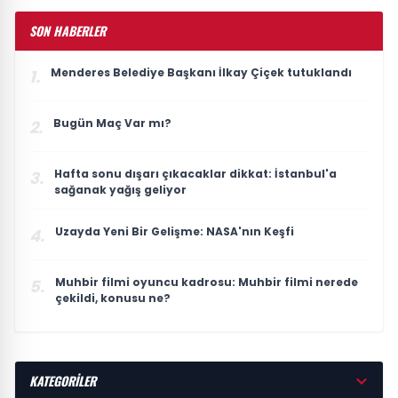
SON HABERLER
Menderes Belediye Başkanı İlkay Çiçek tutuklandı
1.
Bugün Maç Var mı?
2.
Hafta sonu dışarı çıkacaklar dikkat: İstanbul'a
3.
sağanak yağış geliyor
Uzayda Yeni Bir Gelişme: NASA'nın Keşfi
4.
Muhbir filmi oyuncu kadrosu: Muhbir filmi nerede
5.
çekildi, konusu ne?
KATEGORİLER