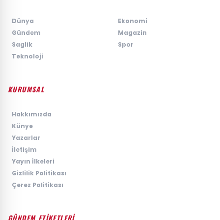
›
Dünya
›
Ekonomi
›
Gündem
›
Magazin
›
Saglik
›
Spor
›
Teknoloji
KURUMSAL
›
Hakkımızda
›
Künye
›
Yazarlar
›
İletişim
›
Yayın İlkeleri
›
Gizlilik Politikası
›
Çerez Politikası
GÜNDEM ETİKETLERİ