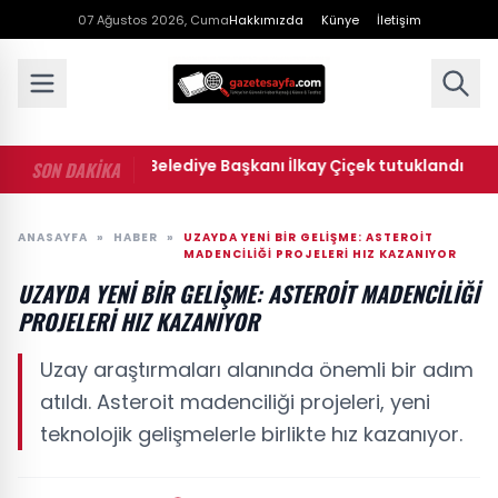
07 Ağustos 2026, Cuma
Hakkımızda
Künye
İletişim
• Menderes Belediye Başkanı İlkay Çiçek tutuklandı
• 
SON DAKİKA
ANASAYFA
»
HABER
»
UZAYDA YENI BIR GELIŞME: ASTEROIT
MADENCILIĞI PROJELERI HIZ KAZANIYOR
UZAYDA YENI BIR GELIŞME: ASTEROIT MADENCILIĞI
PROJELERI HIZ KAZANIYOR
Uzay araştırmaları alanında önemli bir adım
atıldı. Asteroit madenciliği projeleri, yeni
teknolojik gelişmelerle birlikte hız kazanıyor.