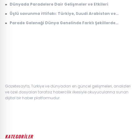
Kanal D, TRT 1, ATV, Show TV, Star TV, TV8, NOW TV yayın
»
Dünyada Paradelere Dair Gelişmeler ve Etkileri
akışı
»
Üçlü savunma ittifakı: Türkiye, Suudi Arabistan ve
Pakistan'dan 'Mekke Anlaşması'
»
Parade Geleneği Dünya Genelinde Farklı Şekillerde
Yaşatılıyor
Gazetesayfa, Türkiye ve dünyadan en güncel gelişmeleri, analizleri
ve özel dosyaları tarafsız habercilik ilkesiyle okuyucularına sunan
dijital bir haber platformudur.
KATEGORİLER