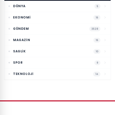
DÜNYA
5
EKONOMI
16
GÜNDEM
3528
MAGAZIN
16
SAGLIK
10
SPOR
9
TEKNOLOJI
14