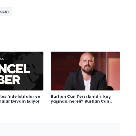
azin
esi'nde İstifalar ve
Burhan Can Terzi kimdir, kaç
şmalar Devam Ediyor
yaşında, nereli? Burhan Can
Terzi ne iş yapıyor?