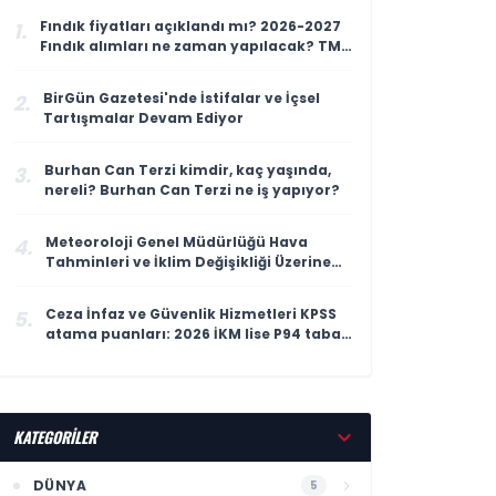
Fındık fiyatları açıklandı mı? 2026-2027
1.
Fındık alımları ne zaman yapılacak? TMO
fındık fiyatları
BirGün Gazetesi'nde İstifalar ve İçsel
2.
Tartışmalar Devam Ediyor
Burhan Can Terzi kimdir, kaç yaşında,
3.
nereli? Burhan Can Terzi ne iş yapıyor?
Meteoroloji Genel Müdürlüğü Hava
4.
Tahminleri ve İklim Değişikliği Üzerine
Çalışmaları
Ceza İnfaz ve Güvenlik Hizmetleri KPSS
5.
atama puanları: 2026 İKM lise P94 taban
puanı
KATEGORİLER
DÜNYA
5