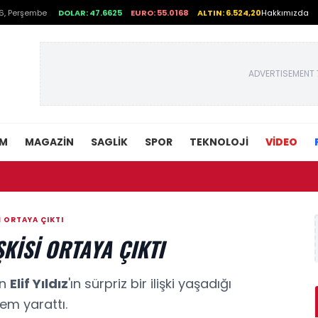
6, Perşembe
DOLAR: 47.6625
EURO: 55.0168
ALTIN: 6.524,20
Hakkımızda
ADVERTISEMENT 
EM
MAGAZIN
SAGLIK
SPOR
TEKNOLOJI
VİDEO
• Fınd
I ORTAYA ÇIKTI
ŞKISI ORTAYA ÇIKTI
en
Elif Yıldız
'ın sürpriz bir ilişki yaşadığı
em yarattı.