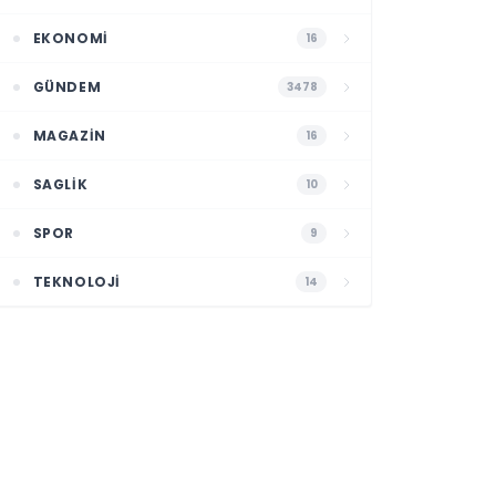
EKONOMI
16
GÜNDEM
3478
MAGAZIN
16
SAGLIK
10
SPOR
9
TEKNOLOJI
14