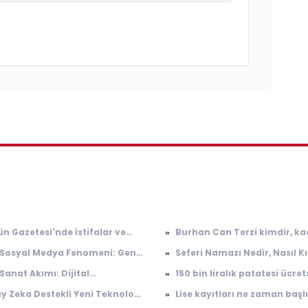
ün Gazetesi'nde İstifalar ve
»
Burhan Can Terzi kimdir, ka
l Tartışmalar Devam Ediyor
yaşında, nereli? Burhan Can
 Sosyal Medya Fenomeni: Genç
»
Seferi Namazı Nedir, Nasıl Kı
ne iş yapıyor?
syenlerin Yükselişi
Sanat Akımı: Dijital
»
150 bin liralık patatesi ücret
malizm
dağıttı: Meydanda 10 dakik
y Zeka Destekli Yeni Teknoloji,
»
Lise kayıtları ne zaman başl
patates kalmadı
 İşleme Sürelerini Devrimsel
2026-2027 Lise kayıtları nası