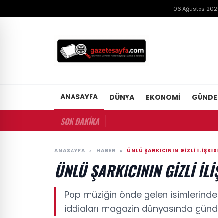
06 Ağustos 202
ANASAYFA
DÜNYA
EKONOMI
GÜND
SON DAKİKA
ANASAYFA
»
HABER
»
ÜNLÜ ŞARKICININ GIZLI İLIŞKIS
ÜNLÜ ŞARKICININ GIZLI İLI
Pop müziğin önde gelen isimlerind
iddiaları magazin dünyasında günd