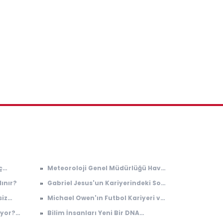
ç
»
Meteoroloji Genel Müdürlüğü Hava
 Terzi
Tahminleri ve İklim Değişikliği
lınır?
»
Gabriel Jesus'un Kariyerindeki Son
Üzerine Çalışmaları
Gelişmeler
siz
»
Michael Owen'ın Futbol Kariyeri ve
ada tek
Etkisi
ıyor?
»
Bilim İnsanları Yeni Bir DNA
l
Düzenleme Yöntemi Geliştirdi