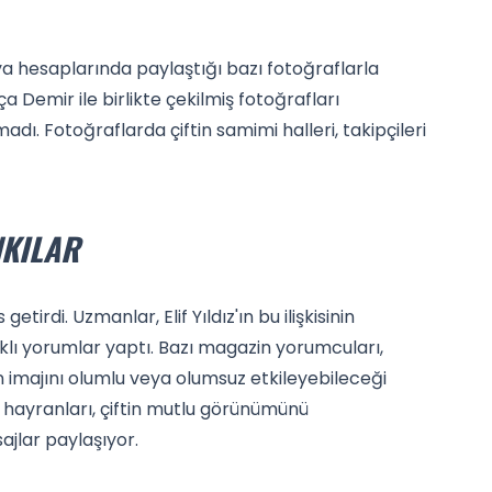
l medya hesaplarında paylaştığı bazı fotoğraflarla
a Demir ile birlikte çekilmiş fotoğrafları
ı. Fotoğraflarda çiftin samimi halleri, takipçileri
NKILAR
rdi. Uzmanlar, Elif Yıldız'ın bu ilişkisinin
klı yorumlar yaptı. Bazı magazin yorumcuları,
ın imajını olumlu veya olumsuz etkileyebileceği
n hayranları, çiftin mutlu görünümünü
jlar paylaşıyor.