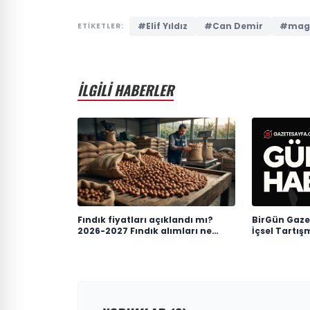
#Elif Yıldız
#Can Demir
#mag
ETİKETLER:
İLGİLİ HABERLER
Fındık fiyatları açıklandı mı?
BirGün Gazet
2026-2027 Fındık alımları ne
İçsel Tartı
zaman yapılacak? TMO fındık
fiyatları