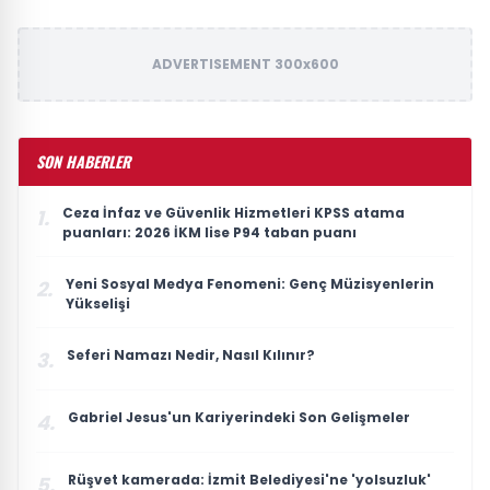
ADVERTISEMENT 300x600
SON HABERLER
Ceza İnfaz ve Güvenlik Hizmetleri KPSS atama
1.
puanları: 2026 İKM lise P94 taban puanı
Yeni Sosyal Medya Fenomeni: Genç Müzisyenlerin
2.
Yükselişi
Seferi Namazı Nedir, Nasıl Kılınır?
3.
Gabriel Jesus'un Kariyerindeki Son Gelişmeler
4.
Rüşvet kamerada: İzmit Belediyesi'ne 'yolsuzluk'
5.