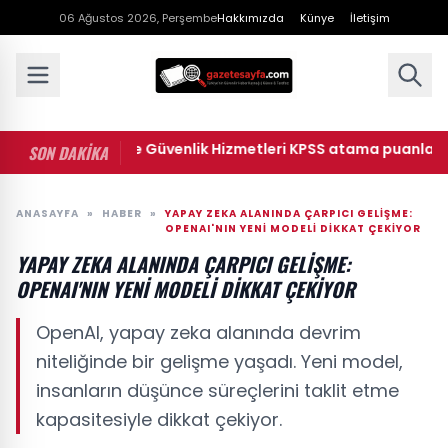
06 Ağustos 2026, Perşembe
Hakkımızda
Künye
İletişim
• Ceza İnfaz ve Güvenlik Hizmetleri KPSS atama puanları: 202
SON DAKİKA
ANASAYFA
»
HABER
»
YAPAY ZEKA ALANINDA ÇARPICI GELIŞME:
OPENAI'NIN YENI MODELI DIKKAT ÇEKIYOR
YAPAY ZEKA ALANINDA ÇARPICI GELIŞME:
OPENAI'NIN YENI MODELI DIKKAT ÇEKIYOR
OpenAI, yapay zeka alanında devrim
niteliğinde bir gelişme yaşadı. Yeni model,
insanların düşünce süreçlerini taklit etme
kapasitesiyle dikkat çekiyor.