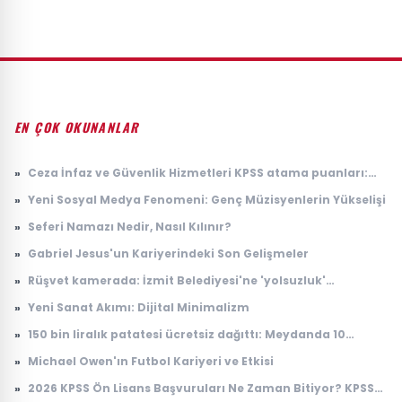
EN ÇOK OKUNANLAR
»
Ceza İnfaz ve Güvenlik Hizmetleri KPSS atama puanları:
2026 İKM lise P94 taban puanı
»
Yeni Sosyal Medya Fenomeni: Genç Müzisyenlerin Yükselişi
»
Seferi Namazı Nedir, Nasıl Kılınır?
»
Gabriel Jesus'un Kariyerindeki Son Gelişmeler
»
Rüşvet kamerada: İzmit Belediyesi'ne 'yolsuzluk'
soruşturmasında yeni görüntüler
»
Yeni Sanat Akımı: Dijital Minimalizm
»
150 bin liralık patatesi ücretsiz dağıttı: Meydanda 10
dakikada tek patates kalmadı
»
Michael Owen'ın Futbol Kariyeri ve Etkisi
»
2026 KPSS Ön Lisans Başvuruları Ne Zaman Bitiyor? KPSS