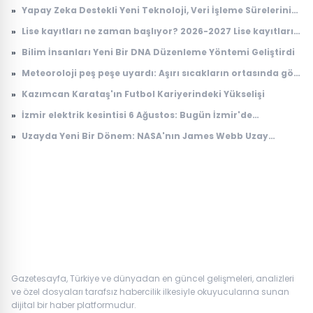
Ön Lisans Sınav Ücreti Ne Kadar?
»
Yapay Zeka Destekli Yeni Teknoloji, Veri İşleme Sürelerini
Devrimsel Şekilde Kısaltıyor
»
Lise kayıtları ne zaman başlıyor? 2026-2027 Lise kayıtları
nasıl yapılacak?
»
Bilim İnsanları Yeni Bir DNA Düzenleme Yöntemi Geliştirdi
»
Meteoroloji peş peşe uyardı: Aşırı sıcakların ortasında gök
gürültülü sağanak alarmı
»
Kazımcan Karataş'ın Futbol Kariyerindeki Yükselişi
»
İzmir elektrik kesintisi 6 Ağustos: Bugün İzmir'de
elektrikler ne zaman gelecek? Gdz Elektrik ilçe ilçe kesinti
»
Uzayda Yeni Bir Dönem: NASA'nın James Webb Uzay
listesi duyuruldu
Teleskobu İle Elde Edilen Çarpıcı Veriler
Gazetesayfa, Türkiye ve dünyadan en güncel gelişmeleri, analizleri
ve özel dosyaları tarafsız habercilik ilkesiyle okuyucularına sunan
dijital bir haber platformudur.