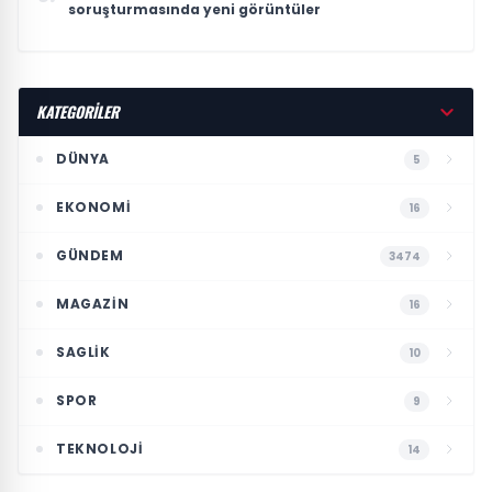
soruşturmasında yeni görüntüler
KATEGORİLER
DÜNYA
5
EKONOMI
16
GÜNDEM
3474
MAGAZIN
16
SAGLIK
10
SPOR
9
TEKNOLOJI
14