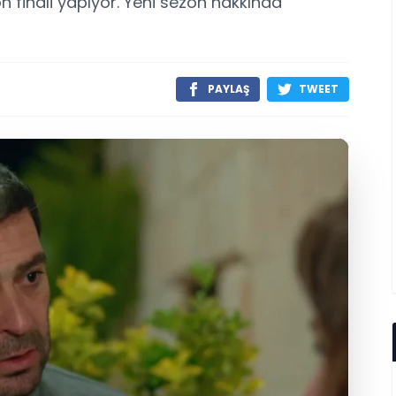
on finali yapıyor. Yeni sezon hakkında
PAYLAŞ
TWEET