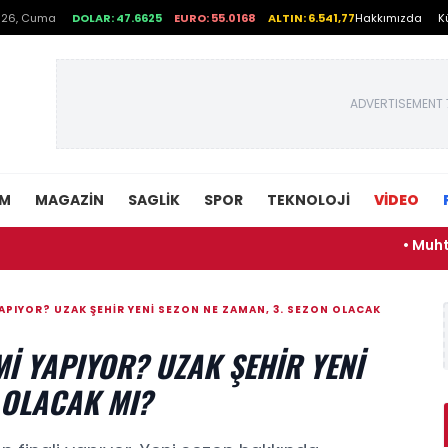
026, Cuma
DOLAR: 47.6625
EURO: 55.0168
ALTIN: 6.541,77
Hakkımızda
K
ADVERTISEMENT 
EM
MAGAZIN
SAGLIK
SPOR
TEKNOLOJI
VİDEO
• Muhtemel Aşk 
YAPIYOR? UZAK ŞEHIR YENI SEZON NE ZAMAN, 3. SEZON OLACAK
MI YAPIYOR? UZAK ŞEHIR YENI
 OLACAK MI?