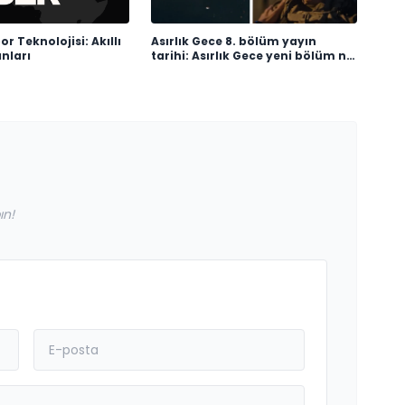
or Teknolojisi: Akıllı
Asırlık Gece 8. bölüm yayın
nları
tarihi: Asırlık Gece yeni bölüm ne
zaman, saat kaçta
yayınlanacak?
ın!