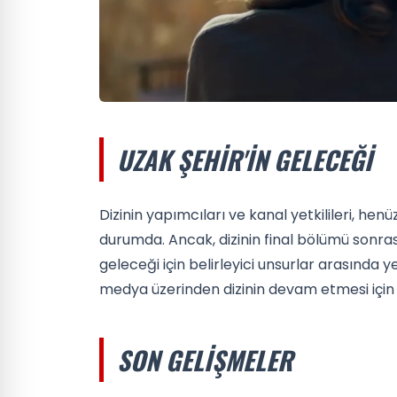
UZAK ŞEHIR'IN GELECEĞI
Dizinin yapımcıları ve kanal yetkilileri, hen
durumda. Ancak, dizinin final bölümü sonrası i
geleceği için belirleyici unsurlar arasında y
medya üzerinden dizinin devam etmesi için 
SON GELIŞMELER