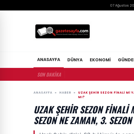
07 Ağustos 2
ANASAYFA
DÜNYA
EKONOMI
GÜND
SON DAKİKA
ANASAYFA
»
HABER
»
UZAK ŞEHIR SEZON FINALI MI 
MI?
UZAK ŞEHIR SEZON FINALI 
SEZON NE ZAMAN, 3. SEZON