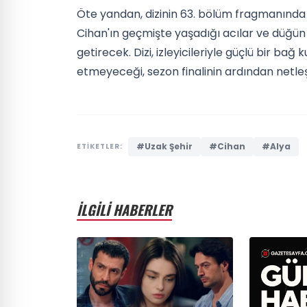
Öte yandan, dizinin 63. bölüm fragmanında ye
Cihan'ın geçmişte yaşadığı acılar ve düğün 
getirecek. Dizi, izleyicileriyle güçlü bir b
etmeyeceği, sezon finalinin ardından netle
#Uzak Şehir
#Cihan
#Alya
ETİKETLER:
İLGİLİ HABERLER