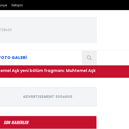
ünye
İletişim
728x90
FOTO GALERİ
yeni bölüm fragmanı: Muhtemel Aşk 9. bölüm fragmanı yayınl
ADVERTISEMENT 300x600
SON HABERLER