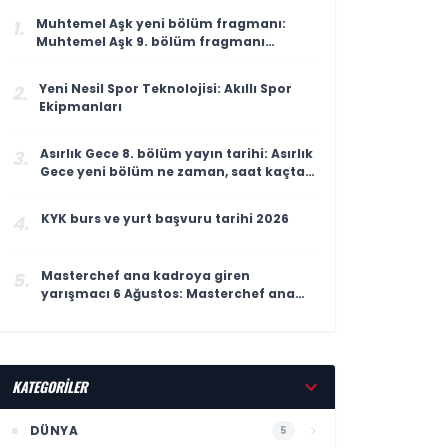
Muhtemel Aşk yeni bölüm fragmanı:
1.
Muhtemel Aşk 9. bölüm fragmanı
yayınlandı mı, ne zaman yayınlanacak?
Yeni Nesil Spor Teknolojisi: Akıllı Spor
2.
Ekipmanları
Asırlık Gece 8. bölüm yayın tarihi: Asırlık
3.
Gece yeni bölüm ne zaman, saat kaçta
yayınlanacak?
KYK burs ve yurt başvuru tarihi 2026
4.
Masterchef ana kadroya giren
5.
yarışmacı 6 Ağustos: Masterchef ana
kadroya giren 18. yarışmacı kim oldu?
KATEGORİLER
DÜNYA
5