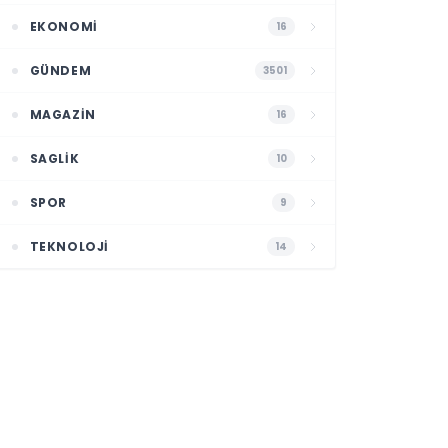
EKONOMI
16
GÜNDEM
3501
MAGAZIN
16
SAGLIK
10
SPOR
9
TEKNOLOJI
14