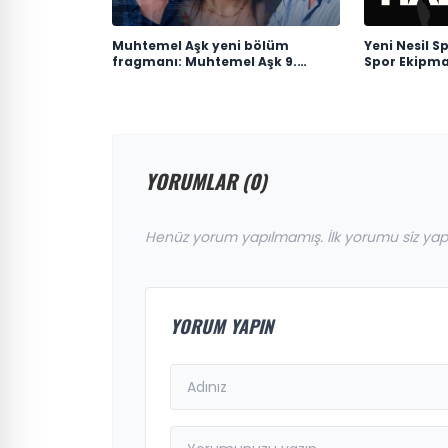
Muhtemel Aşk yeni bölüm
Yeni Nesil Sp
fragmanı: Muhtemel Aşk 9.
Spor Ekipma
bölüm fragmanı yayınlandı mı,
ne zaman yayınlanacak?
YORUMLAR (0)
Henüz yorum yapılmamış. İlk yorumu siz yap
YORUM YAPIN