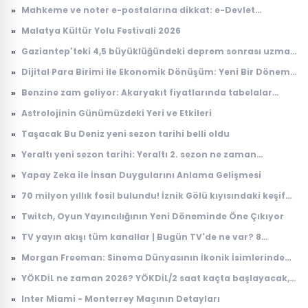
»
Mahkeme ve noter e-postalarına dikkat: e-Devlet
hesaplarını hedef alıyorlar
»
Malatya Kültür Yolu Festivali 2026
»
Gaziantep'teki 4,5 büyüklüğündeki deprem sonrası uzman
isimden kritik uyarı
»
Dijital Para Birimi ile Ekonomik Dönüşüm: Yeni Bir Dönem
Başlıyor
»
Benzine zam geliyor: Akaryakıt fiyatlarında tabelalar
değişecek!
»
Astrolojinin Günümüzdeki Yeri ve Etkileri
»
Taşacak Bu Deniz yeni sezon tarihi belli oldu
»
Yeraltı yeni sezon tarihi: Yeraltı 2. sezon ne zaman
başlayacak?
»
Yapay Zeka ile İnsan Duygularını Anlama Gelişmesi
»
70 milyon yıllık fosil bulundu! İznik Gölü kıyısındaki keşif
dikkat çekti
»
Twitch, Oyun Yayıncılığının Yeni Döneminde Öne Çıkıyor
»
TV yayın akışı tüm kanallar | Bugün TV'de ne var? 8
Ağustos 2026 Cumartesi hangi diziler ve filmler var?
»
Morgan Freeman: Sinema Dünyasının İkonik İsimlerinden
Biri
»
YÖKDİL ne zaman 2026? YÖKDİL/2 saat kaçta başlayacak,
kaçta bitecek?
»
Inter Miami - Monterrey Maçının Detayları