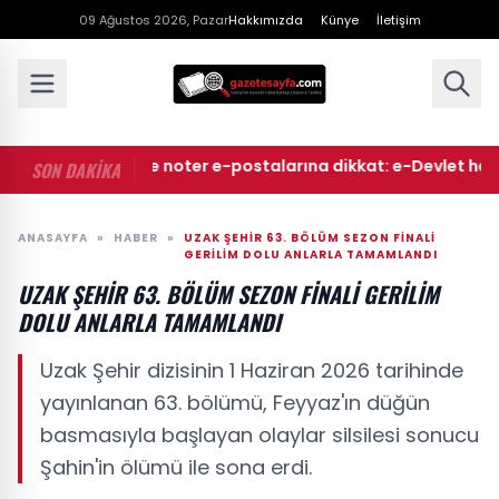
09 Ağustos 2026, Pazar
Hakkımızda
Künye
İletişim
• Mahkeme ve noter e-postalarına dikkat: e-Devlet hesapları
SON DAKİKA
ANASAYFA
»
HABER
»
UZAK ŞEHIR 63. BÖLÜM SEZON FINALI
GERILIM DOLU ANLARLA TAMAMLANDI
UZAK ŞEHIR 63. BÖLÜM SEZON FINALI GERILIM
DOLU ANLARLA TAMAMLANDI
Uzak Şehir dizisinin 1 Haziran 2026 tarihinde
yayınlanan 63. bölümü, Feyyaz'ın düğün
basmasıyla başlayan olaylar silsilesi sonucu
Şahin'in ölümü ile sona erdi.