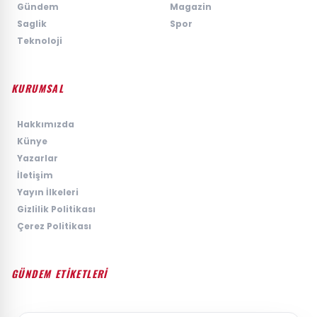
›
Gündem
›
Magazin
›
Saglik
›
Spor
›
Teknoloji
KURUMSAL
›
Hakkımızda
›
Künye
›
Yazarlar
›
İletişim
›
Yayın İlkeleri
›
Gizlilik Politikası
›
Çerez Politikası
GÜNDEM ETİKETLERİ
#GÜNDEM
#SIYASET
#EKONOMI
#SPOR
#TEKNOLOJI
#DÜNYA