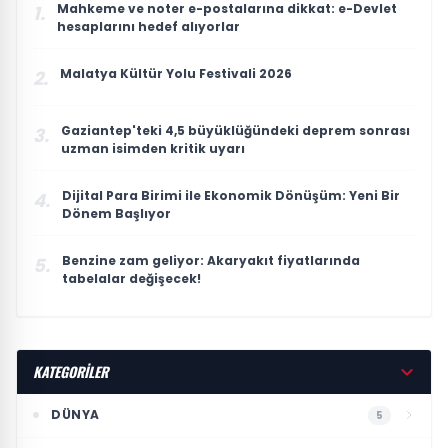
Mahkeme ve noter e-postalarına dikkat: e-Devlet
1.
hesaplarını hedef alıyorlar
Malatya Kültür Yolu Festivali 2026
2.
Gaziantep'teki 4,5 büyüklüğündeki deprem sonrası
3.
uzman isimden kritik uyarı
Dijital Para Birimi ile Ekonomik Dönüşüm: Yeni Bir
4.
Dönem Başlıyor
Benzine zam geliyor: Akaryakıt fiyatlarında
5.
tabelalar değişecek!
KATEGORİLER
DÜNYA
5