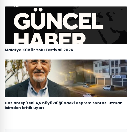
Malatya Kültür Yolu Festivali 2026
Gaziantep'teki 4,5 büyüklüğündeki deprem sonrası uzman
isimden kritik uyarı