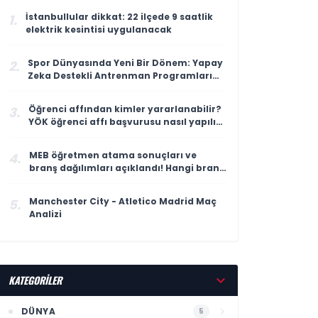
İstanbullular dikkat: 22 ilçede 9 saatlik
1.
elektrik kesintisi uygulanacak
Spor Dünyasında Yeni Bir Dönem: Yapay
2.
Zeka Destekli Antrenman Programları
Geliştirildi
Öğrenci affından kimler yararlanabilir?
3.
YÖK öğrenci affı başvurusu nasıl yapılır,
kimleri kapsıyor?
MEB öğretmen atama sonuçları ve
4.
branş dağılımları açıklandı! Hangi branş
kaç öğretmen atadı?
Manchester City - Atletico Madrid Maç
5.
Analizi
KATEGORİLER
DÜNYA
5