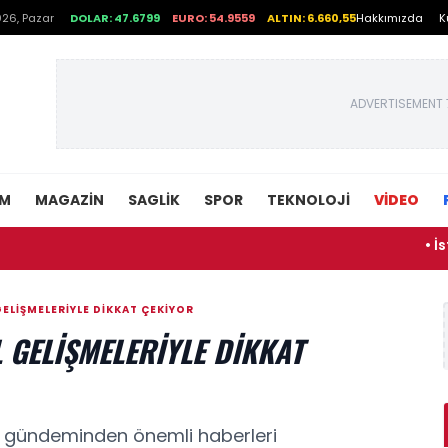
26, Pazar
DOLAR: 47.6799
EURO: 54.9559
ALTIN: 6.660,55
Hakkımızda
K
ADVERTISEMENT 
EM
MAGAZIN
SAGLIK
SPOR
TEKNOLOJI
VİDEO
• İstanbull
LIŞMELERIYLE DIKKAT ÇEKIYOR
 GELIŞMELERIYLE DIKKAT
a gündeminden önemli haberleri