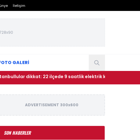
ünye
İletişim
728x90
FOTO GALERİ
ular dikkat: 22 ilçede 9 saatlik elektrik kesintisi uygulanacak
ADVERTISEMENT 300x600
SON HABERLER