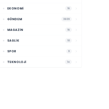
EKONOMI
16
GÜNDEM
3609
MAGAZIN
16
SAGLIK
10
SPOR
9
TEKNOLOJI
14