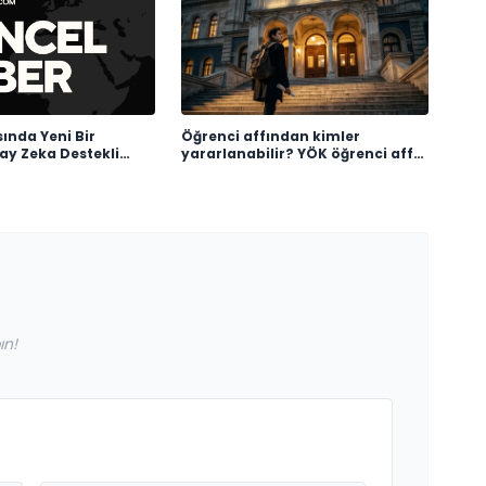
ında Yeni Bir
Öğrenci affından kimler
y Zeka Destekli
yararlanabilir? YÖK öğrenci affı
Programları
başvurusu nasıl yapılır, kimleri
kapsıyor?
ın!