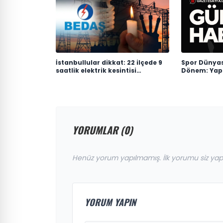
İstanbullular dikkat: 22 ilçede 9
Spor Dünyas
saatlik elektrik kesintisi
Dönem: Yapa
uygulanacak
Antrenman 
Geliştirildi
YORUMLAR (0)
Henüz yorum yapılmamış. İlk yorumu siz yap
YORUM YAPIN