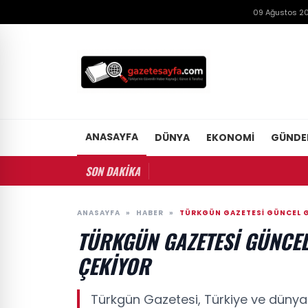
09 Ağustos 20
ANASAYFA
DÜNYA
EKONOMI
GÜND
SON DAKİKA
ANASAYFA
»
HABER
»
TÜRKGÜN GAZETESI GÜNCEL GE
TÜRKGÜN GAZETESI GÜNCEL
ÇEKIYOR
Türkgün Gazetesi, Türkiye ve düny