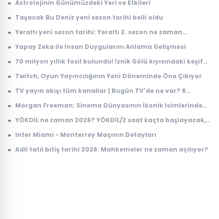
»
Astrolojinin Günümüzdeki Yeri ve Etkileri
»
Taşacak Bu Deniz yeni sezon tarihi belli oldu
»
Yeraltı yeni sezon tarihi: Yeraltı 2. sezon ne zaman
başlayacak?
»
Yapay Zeka ile İnsan Duygularını Anlama Gelişmesi
»
70 milyon yıllık fosil bulundu! İznik Gölü kıyısındaki keşif
dikkat çekti
»
Twitch, Oyun Yayıncılığının Yeni Döneminde Öne Çıkıyor
»
TV yayın akışı tüm kanallar | Bugün TV'de ne var? 8
Ağustos 2026 Cumartesi hangi diziler ve filmler var?
»
Morgan Freeman: Sinema Dünyasının İkonik İsimlerinden
Biri
»
YÖKDİL ne zaman 2026? YÖKDİL/2 saat kaçta başlayacak,
kaçta bitecek?
»
Inter Miami - Monterrey Maçının Detayları
»
Adli tatil bitiş tarihi 2026: Mahkemeler ne zaman açılıyor?