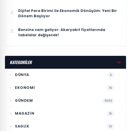
Dijital Para Birimi ile Ekonomik Dönüşüm: Yeni Bir
4.
Dönem Başlıyor
Benzine zam geliyor: Akaryakıt fiyatlarında
5.
tabelalar değişecek!
KATEGORİLER
DÜNYA
5
EKONOMI
16
GÜNDEM
3603
MAGAZIN
16
SAGLIK
10