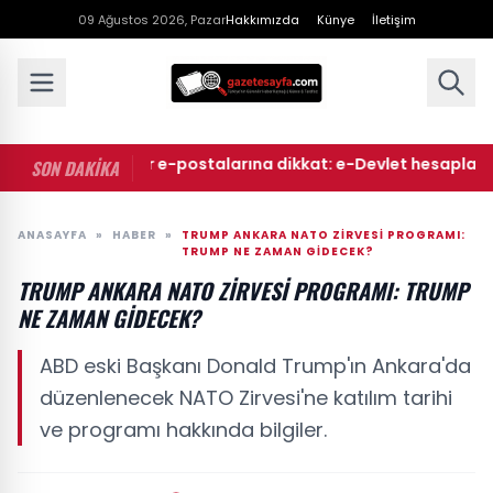
09 Ağustos 2026, Pazar
Hakkımızda
Künye
İletişim
eme ve noter e-postalarına dikkat: e-Devlet hesaplarını hedef
SON DAKİKA
ANASAYFA
»
HABER
»
TRUMP ANKARA NATO ZIRVESI PROGRAMI:
TRUMP NE ZAMAN GIDECEK?
TRUMP ANKARA NATO ZIRVESI PROGRAMI: TRUMP
NE ZAMAN GIDECEK?
ABD eski Başkanı Donald Trump'ın Ankara'da
düzenlenecek NATO Zirvesi'ne katılım tarihi
ve programı hakkında bilgiler.