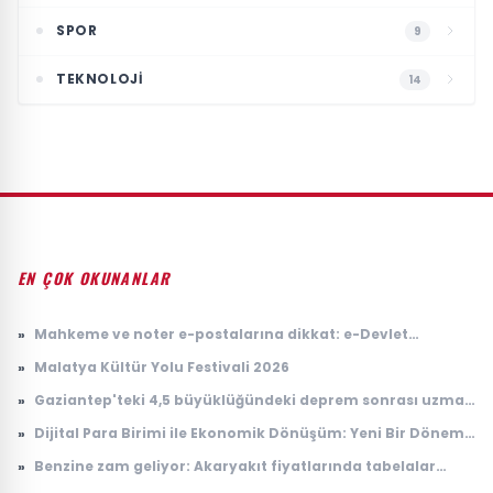
SPOR
9
TEKNOLOJI
14
EN ÇOK OKUNANLAR
»
Mahkeme ve noter e-postalarına dikkat: e-Devlet
hesaplarını hedef alıyorlar
»
Malatya Kültür Yolu Festivali 2026
»
Gaziantep'teki 4,5 büyüklüğündeki deprem sonrası uzman
isimden kritik uyarı
»
Dijital Para Birimi ile Ekonomik Dönüşüm: Yeni Bir Dönem
Başlıyor
»
Benzine zam geliyor: Akaryakıt fiyatlarında tabelalar
değişecek!