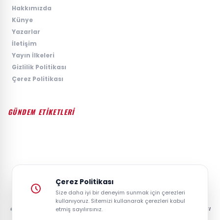
›
Hakkımızda
›
Künye
›
Yazarlar
›
İletişim
›
Yayın İlkeleri
›
Gizlilik Politikası
›
Çerez Politikası
GÜNDEM ETİKETLERİ
#GÜNDEM
#SIYASET
#EKONOMI
#SPOR
#TEKNOLOJI
#DÜNYA
#MAGAZIN
Çerez Politikası
Size daha iyi bir deneyim sunmak için çerezleri
kullanıyoruz. Sitemizi kullanarak çerezleri kabul
© 2026 GAZETESAYFA | TÜRKIYE VE DÜNYANIN GÜNCEL HABER POSTASI
etmiş sayılırsınız.
- TÜM HAKLARI SAKLIDIR.