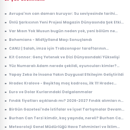
»
Avrupa'nın can damarı kuruyor: Su seviyesinde tarihi
düşüş
»
Ünlü Şarkıcının Yeni Projesi Magazin Dünyasında Şok Etkisi
Yarattı
»
Var Mısın Yok Musun bugün neden yok, yeni bölüm ne
zaman yayınlanacak? 6 Ağustos ATV yayın akışı
»
Bohemians - Midtjylland Maçı Sonuçlandı
»
CANLI | Salah, imza için Trabzonspor taraftarının
karşısında: İşte ilk sözleri...
»
Kit Connor: Genç Yetenek ve Dizi Dünyasındaki Yükselişi
»
Yüz Numaralı Adam nerede çekildi, oyuncuları kimler?
Kemal Sunal klasiği Yüz Numaralı Adam konusu ne, ne
»
Yapay Zeka ile İnsana Yakın Duygusal Etkileşim Geliştirildi
zaman çekildi?
»
Hradec Kralove - Beşiktaş maç kadrosu, ilk 11! Hradec
Kralove - Beşiktaş maçında kimler oynayacak?
»
Euro ve Dolar Kurlarındaki Dalgalanmalar
»
Fındık fiyatları açıklandı mı? 2026-2027 Fındık alımları ne
zaman yapılacak? TMO fındık fiyatları
»
BirGün Gazetesi'nde İstifalar ve İçsel Tartışmalar Devam
Ediyor
»
Burhan Can Terzi kimdir, kaç yaşında, nereli? Burhan Can
Terzi ne iş yapıyor?
»
Meteoroloji Genel Müdürlüğü Hava Tahminleri ve İklim