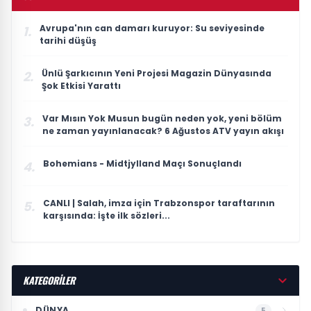
Avrupa'nın can damarı kuruyor: Su seviyesinde
1.
tarihi düşüş
Ünlü Şarkıcının Yeni Projesi Magazin Dünyasında
2.
Şok Etkisi Yarattı
Var Mısın Yok Musun bugün neden yok, yeni bölüm
3.
ne zaman yayınlanacak? 6 Ağustos ATV yayın akışı
Bohemians - Midtjylland Maçı Sonuçlandı
4.
CANLI | Salah, imza için Trabzonspor taraftarının
5.
karşısında: İşte ilk sözleri...
KATEGORİLER
DÜNYA
5