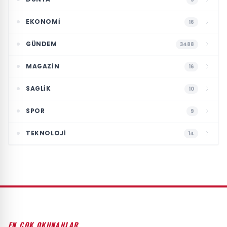
EKONOMI
16
GÜNDEM
3488
MAGAZIN
16
SAGLIK
10
SPOR
9
TEKNOLOJI
14
EN ÇOK OKUNANLAR