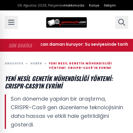
06 Ağustos 2026, Perşembe
Hakkımızda
Künye
İletişim
• Avrupa'nın can damarı kuruyor: Su seviyesinde tarihi düşüş
SON DAKİKA
ANASAYFA
»
HABER
»
YENI NESIL GENETIK MÜHENDISLIĞI
YÖNTEMI: CRISPR-CAS9'IN EVRIMI
YENI NESIL GENETIK MÜHENDISLIĞI YÖNTEMI:
CRISPR-CAS9'IN EVRIMI
Son dönemde yapılan bir araştırma,
CRISPR-Cas9 gen düzenleme teknolojisinin
daha hassas ve etkili hale getirildiğini
gösterdi.