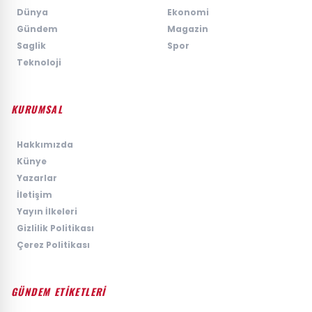
›
Dünya
›
Ekonomi
›
Gündem
›
Magazin
›
Saglik
›
Spor
›
Teknoloji
KURUMSAL
›
Hakkımızda
›
Künye
›
Yazarlar
›
İletişim
›
Yayın İlkeleri
›
Gizlilik Politikası
›
Çerez Politikası
GÜNDEM ETİKETLERİ