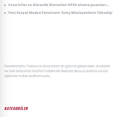
Değişikliği Üzerine Çalışmaları
»
Ceza İnfaz ve Güvenlik Hizmetleri KPSS atama puanları:
2026 İKM lise P94 taban puanı
»
Yeni Sosyal Medya Fenomeni: Genç Müzisyenlerin Yükselişi
Gazetesayfa, Türkiye ve dünyadan en güncel gelişmeleri, analizleri
ve özel dosyaları tarafsız habercilik ilkesiyle okuyucularına sunan
dijital bir haber platformudur.
KATEGORİLER