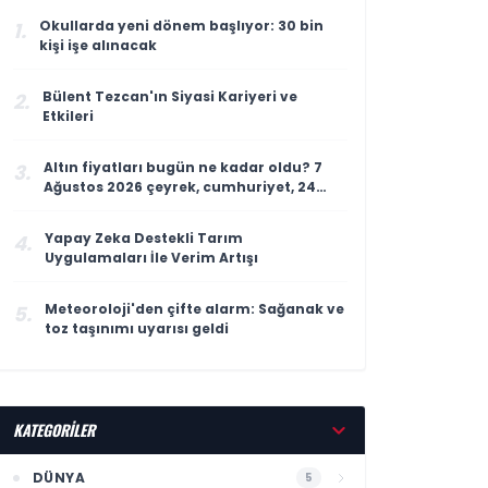
Okullarda yeni dönem başlıyor: 30 bin
1.
kişi işe alınacak
Bülent Tezcan'ın Siyasi Kariyeri ve
2.
Etkileri
Altın fiyatları bugün ne kadar oldu? 7
3.
Ağustos 2026 çeyrek, cumhuriyet, 24
ayar gram altın fiyatı
Yapay Zeka Destekli Tarım
4.
Uygulamaları İle Verim Artışı
Meteoroloji'den çifte alarm: Sağanak ve
5.
toz taşınımı uyarısı geldi
KATEGORİLER
DÜNYA
5