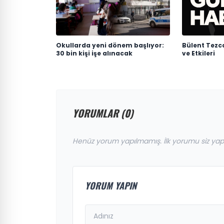
Okullarda yeni dönem başlıyor:
Bülent Tezca
30 bin kişi işe alınacak
ve Etkileri
YORUMLAR (0)
Henüz yorum yapılmamış. İlk yorumu siz yap
YORUM YAPIN