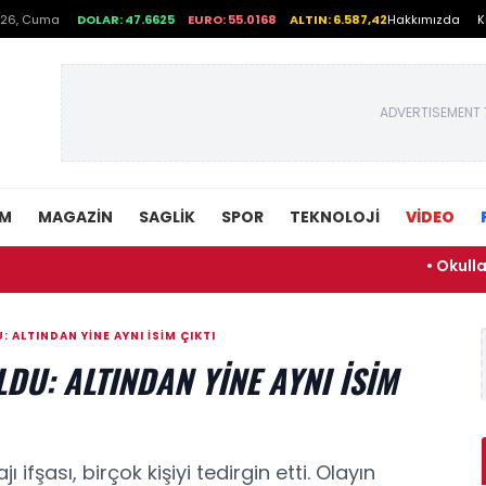
026, Cuma
DOLAR: 47.6625
EURO: 55.0168
ALTIN: 6.587,42
Hakkımızda
K
ADVERTISEMENT 
EM
MAGAZIN
SAGLIK
SPOR
TEKNOLOJI
VİDEO
• Okullarda yeni dö
 ALTINDAN YINE AYNI ISIM ÇIKTI
LDU: ALTINDAN YINE AYNI ISIM
fşası, birçok kişiyi tedirgin etti. Olayın