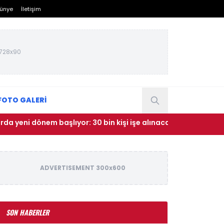
ünye
İletişim
728x90
FOTO GALERİ
nem başlıyor: 30 bin kişi işe alınacak
• Bülent Tezcan'ın 
ADVERTISEMENT 300x600
SON HABERLER