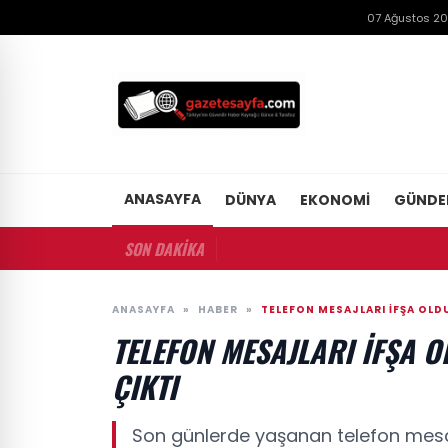
07 Ağustos 2
ANASAYFA
DÜNYA
EKONOMI
GÜND
SON DAKİKA
ANASAYFA
»
HABER
»
TELEFON MESAJLARI IFŞA OLDU:
TELEFON MESAJLARI IFŞA O
ÇIKTI
Son günlerde yaşanan telefon mesajı i