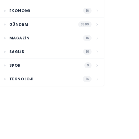
EKONOMI
16
GÜNDEM
3509
MAGAZIN
16
SAGLIK
10
SPOR
9
TEKNOLOJI
14