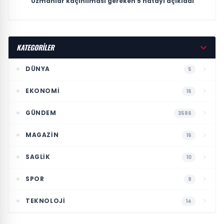
Uzmanlar kaçınılması gereken 5 hatayı açıkladı
KATEGORİLER
DÜNYA
5
EKONOMI
16
GÜNDEM
3586
MAGAZIN
16
SAGLIK
10
SPOR
9
TEKNOLOJI
14