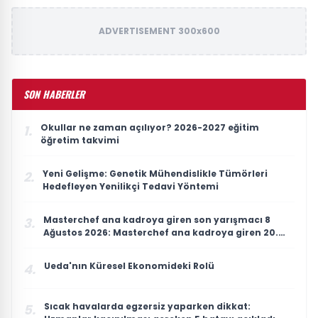
ADVERTISEMENT 300x600
SON HABERLER
Okullar ne zaman açılıyor? 2026-2027 eğitim
1.
öğretim takvimi
Yeni Gelişme: Genetik Mühendislikle Tümörleri
2.
Hedefleyen Yenilikçi Tedavi Yöntemi
Masterchef ana kadroya giren son yarışmacı 8
3.
Ağustos 2026: Masterchef ana kadroya giren 20.
yarışmacı kim oldu?
Ueda'nın Küresel Ekonomideki Rolü
4.
Sıcak havalarda egzersiz yaparken dikkat:
5.