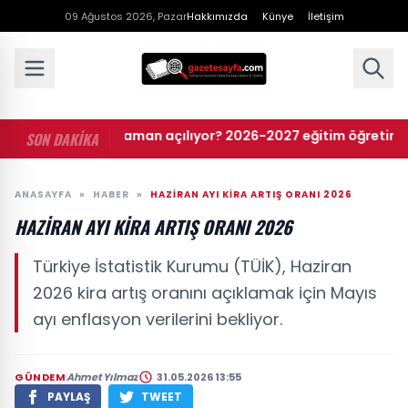
09 Ağustos 2026, Pazar
Hakkımızda
Künye
İletişim
• Okullar ne zaman açılıyor? 2026-2027 eğitim öğretim takvi
SON DAKİKA
ANASAYFA
»
HABER
»
HAZIRAN AYI KIRA ARTIŞ ORANI 2026
HAZIRAN AYI KIRA ARTIŞ ORANI 2026
Türkiye İstatistik Kurumu (TÜİK), Haziran
2026 kira artış oranını açıklamak için Mayıs
ayı enflasyon verilerini bekliyor.
GÜNDEM
Ahmet Yılmaz
31.05.2026 13:55
PAYLAŞ
TWEET