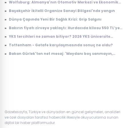
»
Wolfsburg: Almanya'nın Otomotiv Merkezi ve Ekonomik
Dinamikleri
»
Başakşehir İkitelli Organize Sanayi Bölgesi'nde yangın
»
Dünya Çapında Yeni Bir Sağlık Krizi: Grip Salgını
»
Bakırın fiyatı zirveye yaklaştı: Hurdacıda kilosu 550 TL’ye
çıktı
»
YKS tercihleri ne zaman bitiyor? 2026 YKS üniversite
tercihlerinin son günü ne zaman?
»
Tottenham - Getafe karşılaşmasında sonuç ne oldu?
»
Bakan Gürlek'ten net mesaj: 'Meydanı boş sanmayın,
devlet buradadır'
Gazetesayfa, Türkiye ve dünyadan en güncel gelişmeleri, analizleri
ve özel dosyaları tarafsız habercilik ilkesiyle okuyucularına sunan
dijital bir haber platformudur.