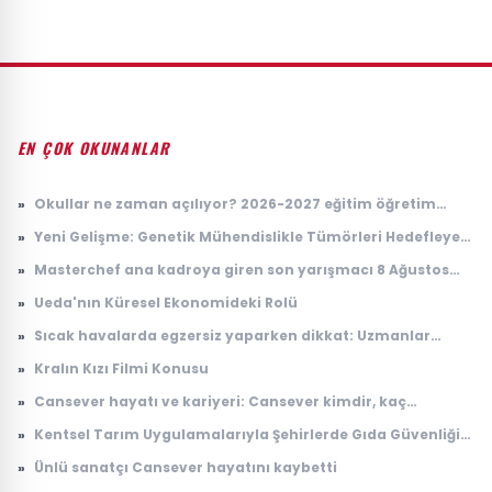
EN ÇOK OKUNANLAR
»
Okullar ne zaman açılıyor? 2026-2027 eğitim öğretim
takvimi
»
Yeni Gelişme: Genetik Mühendislikle Tümörleri Hedefleyen
Yenilikçi Tedavi Yöntemi
»
Masterchef ana kadroya giren son yarışmacı 8 Ağustos
2026: Masterchef ana kadroya giren 20. yarışmacı kim
»
Ueda'nın Küresel Ekonomideki Rolü
oldu?
»
Sıcak havalarda egzersiz yaparken dikkat: Uzmanlar
kaçınılması gereken 5 hatayı açıkladı
»
Kralın Kızı Filmi Konusu
»
Cansever hayatı ve kariyeri: Cansever kimdir, kaç
yaşındaydı, neden öldü?
»
Kentsel Tarım Uygulamalarıyla Şehirlerde Gıda Güvenliği
Artıyor
»
Ünlü sanatçı Cansever hayatını kaybetti