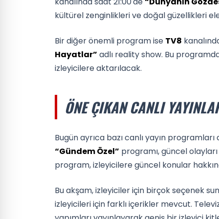
kanalında saat 21:00'de
“Dünyanın Gözde
kültürel zenginlikleri ve doğal güzellikleri ele
Bir diğer önemli program ise
TV8
kanalında
Hayatlar”
adlı reality show. Bu programda,
izleyicilere aktarılacak.
ÖNE ÇIKAN CANLI YAYINLA
Bugün ayrıca bazı canlı yayın programları 
“Gündem Özel”
programı, güncel olayları
program, izleyicilere güncel konular hakkın
Bu akşam, izleyiciler için birçok seçenek sun
izleyicileri için farklı içerikler mevcut. Tel
yapımları yayınlayarak geniş bir izleyici ki