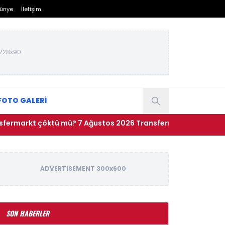
ünye
İletişim
728x90
FOTO GALERİ
 çöktü mü? 7 Ağustos 2026 Transfermarkt neden açılmıyor?
ADVERTISEMENT 300x600
SON HABERLER