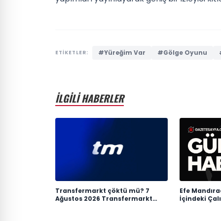
#Yüreğim Var
#Gölge Oyunu
ETİKETLER:
İLGİLİ HABERLER
Transfermarkt çöktü mü? 7
Efe Mandırac
Ağustos 2026 Transfermarkt
İçindeki Çal
neden açılmıyor?