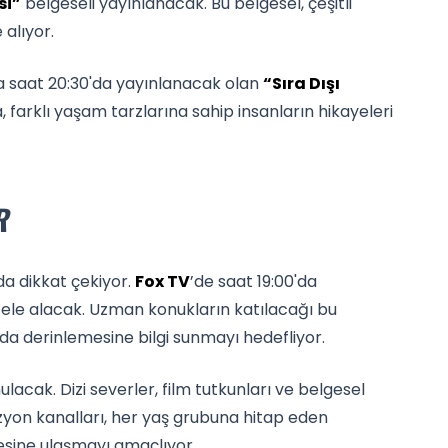
si”
belgeseli yayınlanacak. Bu belgesel, çeşitli
 alıyor.
 saat 20:30'da yayınlanacak olan
“Sıra Dışı
 farklı yaşam tarzlarına sahip insanların hikayeleri
R
da dikkat çekiyor.
Fox TV
’de saat 19:00'da
 ele alacak. Uzman konukların katılacağı bu
da derinlemesine bilgi sunmayı hedefliyor.
ulacak. Dizi severler, film tutkunları ve belgesel
evizyon kanalları, her yaş grubuna hitap eden
tlesine ulaşmayı amaçlıyor.