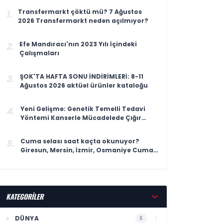
Transfermarkt çöktü mü? 7 Ağustos
1.
2026 Transfermarkt neden açılmıyor?
Efe Mandıracı'nın 2023 Yılı İçindeki
2.
Çalışmaları
ŞOK'TA HAFTA SONU İNDİRİMLERİ: 8-11
3.
Ağustos 2026 aktüel ürünler kataloğu
Yeni Gelişme: Genetik Temelli Tedavi
4.
Yöntemi Kanserle Mücadelede Çığır
Açıyor
Cuma selası saat kaçta okunuyor?
5.
Giresun, Mersin, İzmir, Osmaniye Cuma
selası ve ezan saatleri
KATEGORİLER
DÜNYA
5