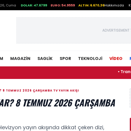
026, Cuma
DOLAR: 47.6799
EURO: 54.9559
ALTIN: 6.670,36
Hakkımızda
K
ADVERTISEMENT 
EM
MAGAZIN
SAGLIK
SPOR
TEKNOLOJI
VİDEO
• Transfermarkt
 8 TEMMUZ 2026 ÇARŞAMBA TV YAYIN AKIŞI
VAR? 8 TEMMUZ 2026 ÇARŞAMBA
izyon yayın akışında dikkat çeken dizi,