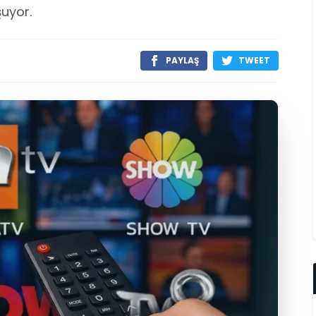
şuyor.
PAYLAŞ
TWEET