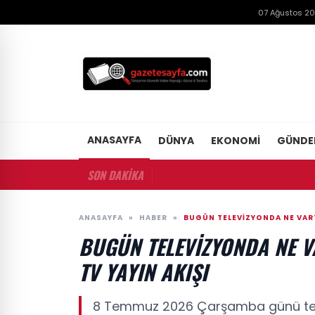
07 Ağustos 2
ANASAYFA
DÜNYA
EKONOMI
GÜND
SON DAKİKA
ANASAYFA
»
HABER
»
BUGÜN TELEVIZYONDA NE VAR?
BUGÜN TELEVIZYONDA NE 
TV YAYIN AKIŞI
8 Temmuz 2026 Çarşamba günü telev