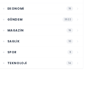
EKONOMI
16
GÜNDEM
3522
MAGAZIN
16
SAGLIK
10
SPOR
9
TEKNOLOJI
14