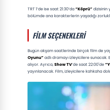
TRT 1’de ise saat 21:30’da
“Köprü”
dizisinin
bölümde ana karakterlerin yaşadığı zorlukla
FILM SEÇENEKLERI
Bugün akşam saatlerinde birçok film de ya
Oyunu”
adlı dramayı izleyicilere sunacak. Bu
alıyor. Ayrıca,
Show TV
’de saat 22:00'de
“Y
yayınlanacak. Film, izleyicilere kahkaha dol