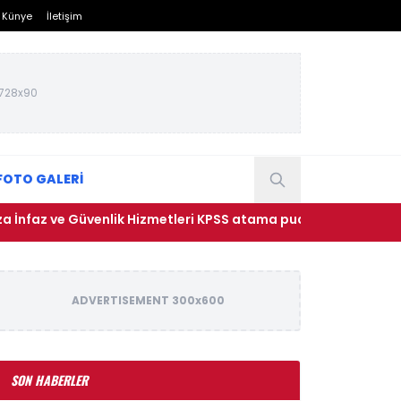
Künye
İletişim
728x90
FOTO GALERİ
 ve Güvenlik Hizmetleri KPSS atama puanları: 2026 İKM lise P9
ADVERTISEMENT 300x600
SON HABERLER