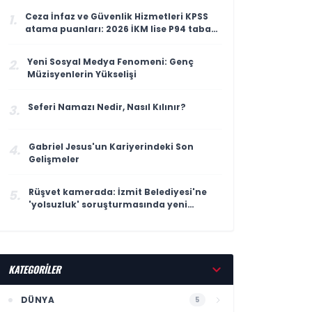
Ceza İnfaz ve Güvenlik Hizmetleri KPSS
1.
atama puanları: 2026 İKM lise P94 taban
puanı
Yeni Sosyal Medya Fenomeni: Genç
2.
Müzisyenlerin Yükselişi
Seferi Namazı Nedir, Nasıl Kılınır?
3.
Gabriel Jesus'un Kariyerindeki Son
4.
Gelişmeler
Rüşvet kamerada: İzmit Belediyesi'ne
5.
'yolsuzluk' soruşturmasında yeni
görüntüler
KATEGORİLER
DÜNYA
5