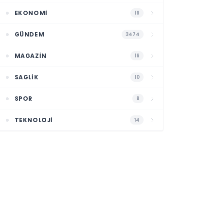
EKONOMI
16
GÜNDEM
3474
MAGAZIN
16
SAGLIK
10
SPOR
9
TEKNOLOJI
14