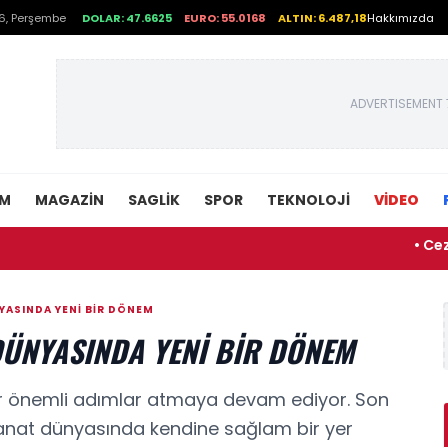
6, Perşembe
DOLAR: 47.6625
EURO: 55.0168
ALTIN: 6.487,18
Hakkımızda
ADVERTISEMENT 
EM
MAGAZIN
SAGLIK
SPOR
TEKNOLOJI
VİDEO
• Ceza İnfaz
YASINDA YENI BIR DÖNEM
DÜNYASINDA YENI BIR DÖNEM
air önemli adımlar atmaya devam ediyor. Son
 sanat dünyasında kendine sağlam bir yer