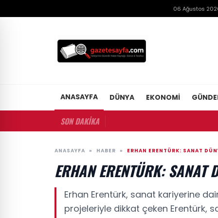
06 Ağustos 202
ANASAYFA
DÜNYA
EKONOMI
GÜND
SON DAKİKA
ANASAYFA
»
HABER
»
ERHAN ERENTÜRK: SANAT DÜN
ERHAN ERENTÜRK: SANAT 
Erhan Erentürk, sanat kariyerine d
projeleriyle dikkat çeken Erentürk,