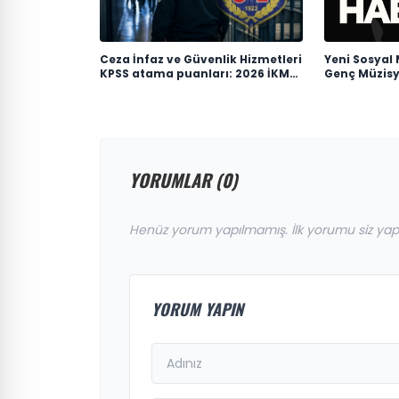
Ceza İnfaz ve Güvenlik Hizmetleri
Yeni Sosyal
KPSS atama puanları: 2026 İKM
Genç Müzisye
lise P94 taban puanı
YORUMLAR (0)
Henüz yorum yapılmamış. İlk yorumu siz yap
YORUM YAPIN