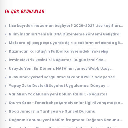
EN ÇOK OKUNANLAR
»
Lise kayıtları ne zaman başlıyor? 2026-2027 Lise kayıtları
nasıl yapılacak?
»
Bilim İnsanları Yeni Bir DNA Düzenleme Yöntemi Geliştirdi
»
Meteoroloji peş peşe uyardı: Aşırı sıcakların ortasında gök
gürültülü sağanak alarmı
»
Kazımcan Karataş'ın Futbol Kariyerindeki Yükselişi
»
İzmir elektrik kesintisi 6 Ağustos: Bugün İzmir'de
elektrikler ne zaman gelecek? Gdz Elektrik ilçe ilçe kesinti
»
Uzayda Yeni Bir Dönem: NASA'nın James Webb Uzay
listesi duyuruldu
Teleskobu İle Elde Edilen Çarpıcı Veriler
»
KPSS sınav yerleri sorgulama erkanı: KPSS sınav yerleri
açıklandı mı, ne zaman açıklanacak?
»
Yapay Zeka Destekli Seyahat Uygulaması Dünyayı
Sarsıyor
»
Var Mısın Yok Musun yeni bölüm tarihi 5-6 Ağustos
»
Sturm Graz - Fenerbahçe Şampiyonlar Ligi rövanş maçı ne
zaman, saat kaçta, nerede, hangi kanalda?
»
Boca Juniors'ın Tarihçesi ve Güncel Durumu
»
Doğanın Kanunu yeni bölüm fragmanı: Doğanın Kanunu
10. bölüm fragmanı yayınlandı mı, ne zaman