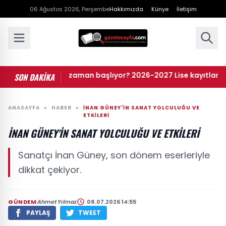
06 Ağustos 2026, Perşembe
Hakkımızda
Künye
İletişim
ise kayıtları ne zaman başlıyor? 2026-2027 Lise kayıtları nasıl
SON DAKİKA
ANASAYFA
»
HABER
»
İNAN GÜNEY'IN SANAT YOLCULUĞU VE
ETKILERI
İNAN GÜNEY'IN SANAT YOLCULUĞU VE ETKILERI
Sanatçı İnan Güney, son dönem eserleriyle
dikkat çekiyor.
GÜNDEM
Ahmet Yılmaz
08.07.2026 14:55
PAYLAŞ
TWEET