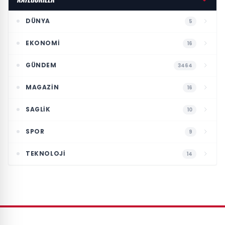
DÜNYA
5
EKONOMI
16
GÜNDEM
3464
MAGAZIN
16
SAGLIK
10
SPOR
9
TEKNOLOJI
14