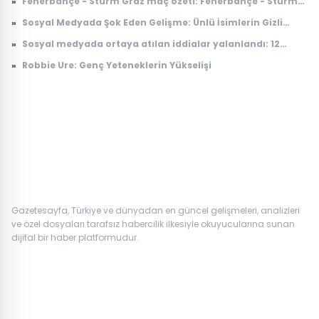
»
Fenerbahçe - Sturm Graz maç özeti: Fenerbahçe - Sturm
yayınlanacak?
Graz maç özeti nereden izlenir, nerede yayınlanıyor?
»
Sosyal Medyada Şok Eden Gelişme: Ünlü İsimlerin Gizli
İlişkileri Ortaya Çıktı
»
Sosyal medyada ortaya atılan iddialar yalanlandı: 12
Ağustos'ta yer çekimi duracak mı, ne olacak?
»
Robbie Ure: Genç Yeteneklerin Yükselişi
Gazetesayfa, Türkiye ve dünyadan en güncel gelişmeleri, analizleri
ve özel dosyaları tarafsız habercilik ilkesiyle okuyucularına sunan
dijital bir haber platformudur.