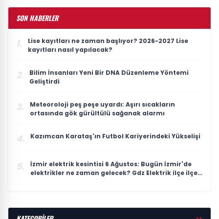
SON HABERLER
Lise kayıtları ne zaman başlıyor? 2026-2027 Lise
1.
kayıtları nasıl yapılacak?
Bilim İnsanları Yeni Bir DNA Düzenleme Yöntemi
2.
Geliştirdi
Meteoroloji peş peşe uyardı: Aşırı sıcakların
3.
ortasında gök gürültülü sağanak alarmı
Kazımcan Karataş'ın Futbol Kariyerindeki Yükselişi
4.
İzmir elektrik kesintisi 6 Ağustos: Bugün İzmir'de
5.
elektrikler ne zaman gelecek? Gdz Elektrik ilçe ilçe
kesinti listesi duyuruldu
KATEGORİLER