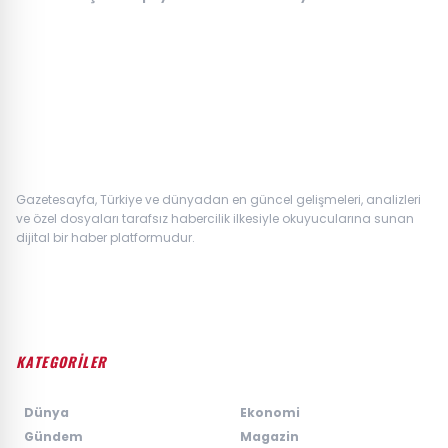
Çığır Açan Teknoloji
Gazetesayfa, Türkiye ve dünyadan en güncel gelişmeleri, analizleri
ve özel dosyaları tarafsız habercilik ilkesiyle okuyucularına sunan
dijital bir haber platformudur.
KATEGORİLER
›
Dünya
›
Ekonomi
›
Gündem
›
Magazin