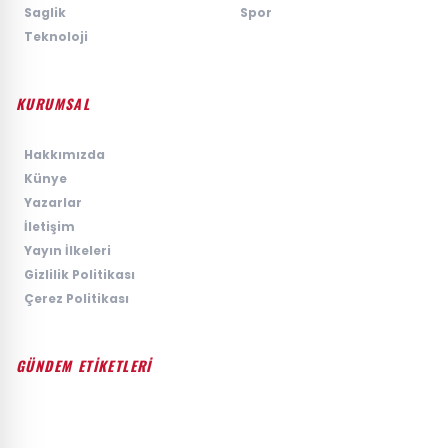
›
Saglik
›
Spor
›
Teknoloji
KURUMSAL
›
Hakkımızda
›
Künye
›
Yazarlar
›
İletişim
›
Yayın İlkeleri
›
Gizlilik Politikası
›
Çerez Politikası
GÜNDEM ETİKETLERİ
#GÜNDEM
#SIYASET
#EKONOMI
#SPOR
#TEKNOLOJI
#DÜNYA
#MAGAZIN