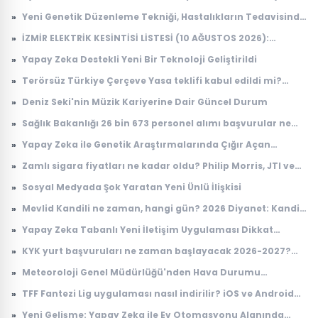
Güncelleme Frekansı ve TKGS Kanal Tarama Ayarı
»
Yeni Genetik Düzenleme Tekniği, Hastalıkların Tedavisinde
Çığır Açabilir
»
İZMİR ELEKTRİK KESİNTİSİ LİSTESİ (10 AĞUSTOS 2026):
Elektrikler ne zaman, saat kaçta gelecek? GDZ Elektrik 12
»
Yapay Zeka Destekli Yeni Bir Teknoloji Geliştirildi
ilçe için duyurdu
»
Terörsüz Türkiye Çerçeve Yasa teklifi kabul edildi mi?
Çerçeve Yasa teklifi maddeleri neler, kimleri kapsıyor?
»
Deniz Seki'nin Müzik Kariyerine Dair Güncel Durum
»
Sağlık Bakanlığı 26 bin 673 personel alımı başvurular ne
zaman? Sağlık Bakanlığı personel alımı kadro dağılımı
»
Yapay Zeka ile Genetik Araştırmalarında Çığır Açan
belli oldu
Gelişme
»
Zamlı sigara fiyatları ne kadar oldu? Philip Morris, JTI ve
Imperial Tobacco güncel fiyat listesi
»
Sosyal Medyada Şok Yaratan Yeni Ünlü İlişkisi
»
Mevlid Kandili ne zaman, hangi gün? 2026 Diyanet: Kandil
günleri ve tarihleri
»
Yapay Zeka Tabanlı Yeni İletişim Uygulaması Dikkat
Çekiyor
»
KYK yurt başvuruları ne zaman başlayacak 2026-2027?
GSB yurt başvurusu başladı mı, nereden yapılır? (e-
»
Meteoroloji Genel Müdürlüğü'nden Hava Durumu
Devlet)
Tahminleri
»
TFF Fantezi Lig uygulaması nasıl indirilir? iOS ve Android
indirme adımları
»
Yeni Gelişme: Yapay Zeka ile Ev Otomasyonu Alanında