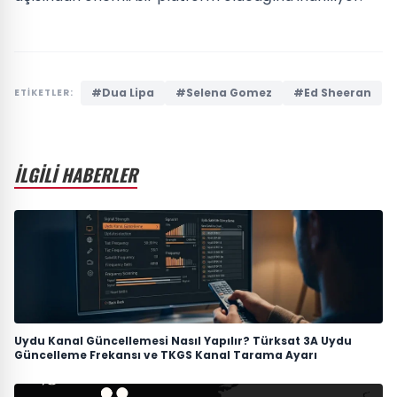
#Dua Lipa
#Selena Gomez
#Ed Sheeran
ETİKETLER:
İLGİLİ HABERLER
Uydu Kanal Güncellemesi Nasıl Yapılır? Türksat 3A Uydu
Güncelleme Frekansı ve TKGS Kanal Tarama Ayarı