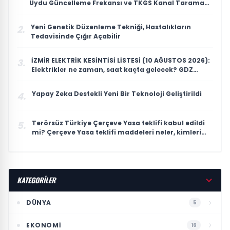
Uydu Güncelleme Frekansı ve TKGS Kanal Tarama
Ayarı
Yeni Genetik Düzenleme Tekniği, Hastalıkların
2.
Tedavisinde Çığır Açabilir
İZMİR ELEKTRİK KESİNTİSİ LİSTESİ (10 AĞUSTOS 2026):
3.
Elektrikler ne zaman, saat kaçta gelecek? GDZ
Elektrik 12 ilçe için duyurdu
Yapay Zeka Destekli Yeni Bir Teknoloji Geliştirildi
4.
Terörsüz Türkiye Çerçeve Yasa teklifi kabul edildi
5.
mi? Çerçeve Yasa teklifi maddeleri neler, kimleri
kapsıyor?
KATEGORİLER
DÜNYA
5
EKONOMI
16