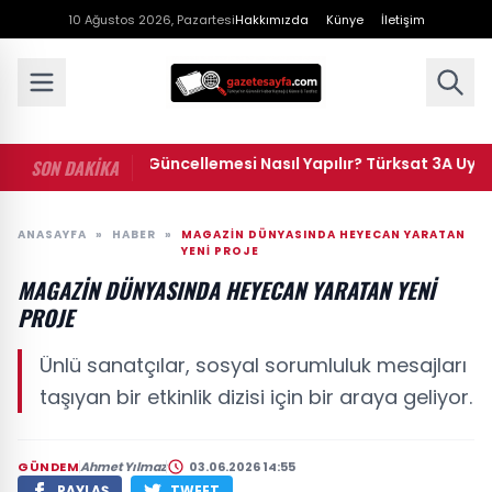
10 Ağustos 2026, Pazartesi
Hakkımızda
Künye
İletişim
• Uydu Kanal Güncellemesi Nasıl Yapılır? Türksat 3A Uydu Gü
SON DAKİKA
ANASAYFA
»
HABER
»
MAGAZIN DÜNYASINDA HEYECAN YARATAN
YENI PROJE
MAGAZIN DÜNYASINDA HEYECAN YARATAN YENI
PROJE
Ünlü sanatçılar, sosyal sorumluluk mesajları
taşıyan bir etkinlik dizisi için bir araya geliyor.
GÜNDEM
Ahmet Yılmaz
03.06.2026 14:55
PAYLAŞ
TWEET