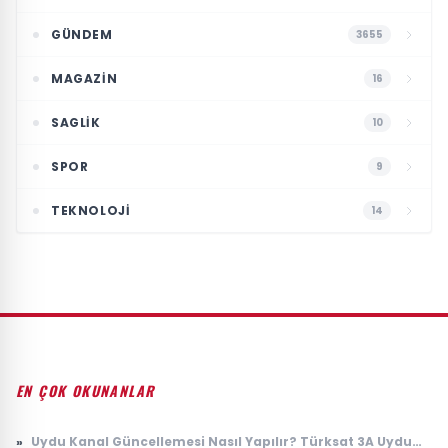
GÜNDEM
3655
MAGAZIN
16
SAGLIK
10
SPOR
9
TEKNOLOJI
14
EN ÇOK OKUNANLAR
»
Uydu Kanal Güncellemesi Nasıl Yapılır? Türksat 3A Uydu