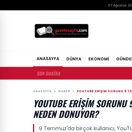
07 Ağustos 2
ANASAYFA
DÜNYA
EKONOMI
GÜND
SON DAKİKA
ANASAYFA
»
HABER
»
YOUTUBE ERIŞIM SORUNU 9 
YOUTUBE ERIŞIM SORUNU 
NEDEN DONUYOR?
9 Temmuz'da birçok kullanıcı, YouT