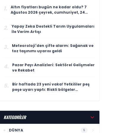
Altın fiyatları bugün ne kadar oldu? 7
1.
Ağustos 2026 çeyrek, cumhuriyet, 24
ayar gram altın fiyatı
Yapay Zeka Destekli Tarım Uygulamaları
2.
İle Verim Artışı
Meteoroloji'den çifte alarm: Sağanak ve
3.
toz taşınımı uyarısı geldi
Pazar Payı Analizleri: Sektörel Gelişmeler
4.
ve Rekabet
Bir haftada 23 yeni vaka! Yetkililer peş
5.
peşe uyarı yaptı: Riskli bölgeler
açıklandı
KATEGORİLER
DÜNYA
5