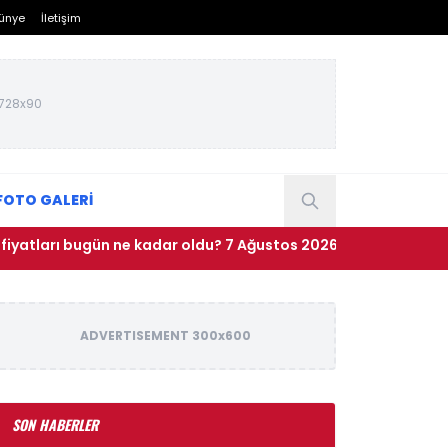
ünye
İletişim
728x90
FOTO GALERİ
rı bugün ne kadar oldu? 7 Ağustos 2026 çeyrek, cumhuriyet, 24 a
ADVERTISEMENT 300x600
SON HABERLER