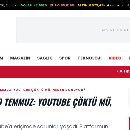
026, Cuma
DOLAR: 47.6625
EURO: 55.0168
ALTIN: 6.573,49
Hakkımızda
K
ADVERTISEMENT 
EM
MAGAZIN
SAGLIK
SPOR
TEKNOLOJI
VİDEO
• Altın fiyatla
TEMMUZ: YOUTUBE ÇÖKTÜ MÜ, NEDEN DONUYOR?
9 TEMMUZ: YOUTUBE ÇÖKTÜ MÜ,
ube'a erişimde sorunlar yaşadı. Platformun