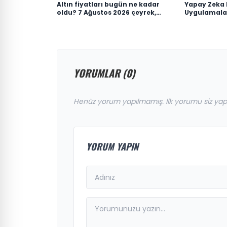
Altın fiyatları bugün ne kadar
Yapay Zeka 
oldu? 7 Ağustos 2026 çeyrek,
Uygulamaları
cumhuriyet, 24 ayar gram altın
fiyatı
YORUMLAR (0)
Henüz yorum yapılmamış. İlk yorumu siz yap
YORUM YAPIN