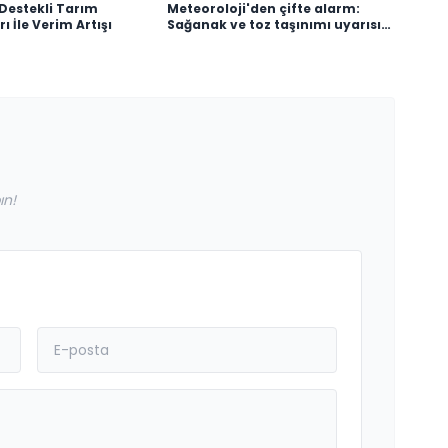
Destekli Tarım
Meteoroloji'den çifte alarm:
 İle Verim Artışı
Sağanak ve toz taşınımı uyarısı
geldi
ın!