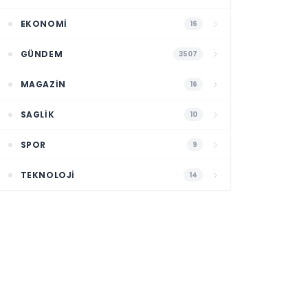
EKONOMI
16
GÜNDEM
3507
MAGAZIN
16
SAGLIK
10
SPOR
9
TEKNOLOJI
14