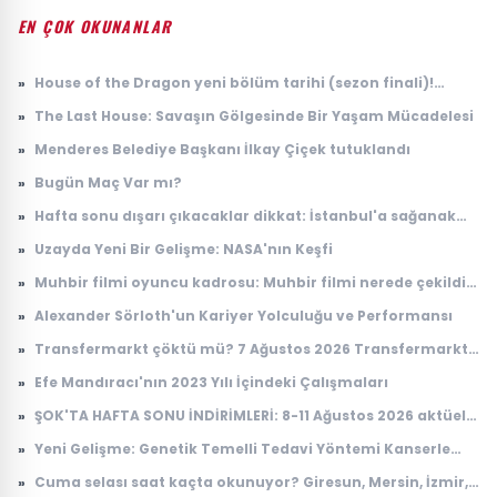
EN ÇOK OKUNANLAR
»
House of the Dragon yeni bölüm tarihi (sezon finali)!
House of the Dragon 3. sezon 8. bölüm ne zaman
»
The Last House: Savaşın Gölgesinde Bir Yaşam Mücadelesi
yayınlanacak?
»
Menderes Belediye Başkanı İlkay Çiçek tutuklandı
»
Bugün Maç Var mı?
»
Hafta sonu dışarı çıkacaklar dikkat: İstanbul'a sağanak
yağış geliyor
»
Uzayda Yeni Bir Gelişme: NASA'nın Keşfi
»
Muhbir filmi oyuncu kadrosu: Muhbir filmi nerede çekildi,
konusu ne?
»
Alexander Sörloth'un Kariyer Yolculuğu ve Performansı
»
Transfermarkt çöktü mü? 7 Ağustos 2026 Transfermarkt
neden açılmıyor?
»
Efe Mandıracı'nın 2023 Yılı İçindeki Çalışmaları
»
ŞOK'TA HAFTA SONU İNDİRİMLERİ: 8-11 Ağustos 2026 aktüel
ürünler kataloğu
»
Yeni Gelişme: Genetik Temelli Tedavi Yöntemi Kanserle
Mücadelede Çığır Açıyor
»
Cuma selası saat kaçta okunuyor? Giresun, Mersin, İzmir,