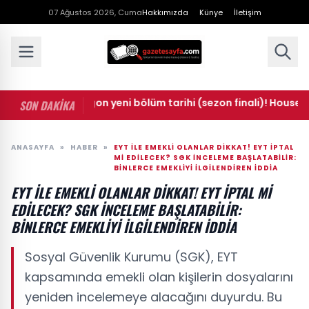
07 Ağustos 2026, Cuma
Hakkımızda
Künye
İletişim
 of the Dragon yeni bölüm tarihi (sezon finali)! House of th
SON DAKİKA
ANASAYFA
»
HABER
»
EYT ILE EMEKLI OLANLAR DIKKAT! EYT IPTAL
MI EDILECEK? SGK INCELEME BAŞLATABILIR:
BINLERCE EMEKLIYI ILGILENDIREN IDDIA
EYT ILE EMEKLI OLANLAR DIKKAT! EYT IPTAL MI
EDILECEK? SGK INCELEME BAŞLATABILIR:
BINLERCE EMEKLIYI ILGILENDIREN IDDIA
Sosyal Güvenlik Kurumu (SGK), EYT
kapsamında emekli olan kişilerin dosyalarını
yeniden incelemeye alacağını duyurdu. Bu