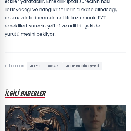
etkiler yaratabilir. Emeklilik iptali sürecinin nasıl
ilerleyeceği ve hangi kriterlerin dikkate alınacağı,
önümüzdeki dönemde netlik kazanacak. EYT
emeklileri, sürecin şeffaf ve adil bir şekilde
yürütülmesini bekliyor.
#EYT
#SGK
#Emeklilik İptali
ETİKETLER:
İLGİLİ HABERLER