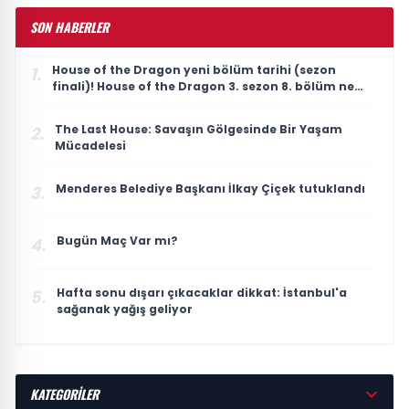
SON HABERLER
House of the Dragon yeni bölüm tarihi (sezon
1.
finali)! House of the Dragon 3. sezon 8. bölüm ne
zaman yayınlanacak?
The Last House: Savaşın Gölgesinde Bir Yaşam
2.
Mücadelesi
Menderes Belediye Başkanı İlkay Çiçek tutuklandı
3.
Bugün Maç Var mı?
4.
Hafta sonu dışarı çıkacaklar dikkat: İstanbul'a
5.
sağanak yağış geliyor
KATEGORİLER