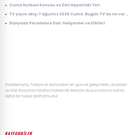
Osmaniye Cuma selası ve ezan saatleri
»
Cuma Hutbesi Konusu ve Dini Hayattaki Yeri
»
TV yayın akışı 7 Ağustos 2026 Cuma: Bugün TV’de ne var?
Kanal D, TRT 1, ATV, Show TV, Star TV, TV8, NOW TV yayın
»
Dünyada Paradelere Dair Gelişmeler ve Etkileri
akışı
Gazetesayfa, Türkiye ve dünyadan en güncel gelişmeleri, analizleri
ve özel dosyaları tarafsız habercilik ilkesiyle okuyucularına sunan
dijital bir haber platformudur.
KATEGORİLER