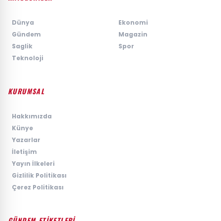
›
Dünya
›
Ekonomi
›
Gündem
›
Magazin
›
Saglik
›
Spor
›
Teknoloji
KURUMSAL
›
Hakkımızda
›
Künye
›
Yazarlar
›
İletişim
›
Yayın İlkeleri
›
Gizlilik Politikası
›
Çerez Politikası
GÜNDEM ETİKETLERİ