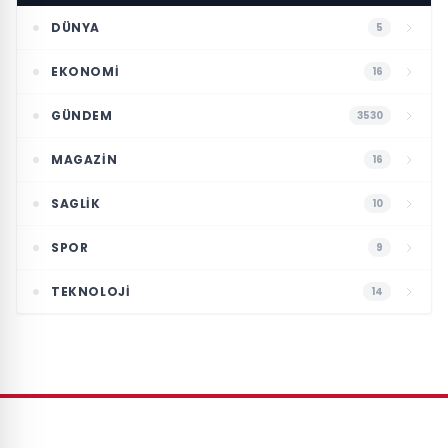
DÜNYA
5
EKONOMI
16
GÜNDEM
3530
MAGAZIN
16
SAGLIK
10
SPOR
9
TEKNOLOJI
14