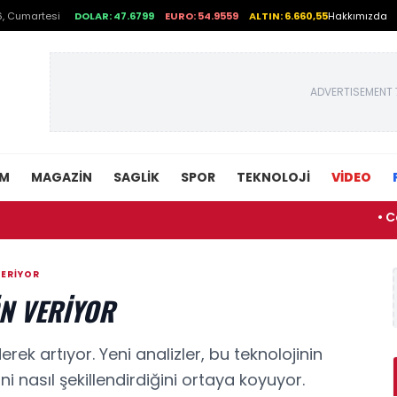
, Cumartesi
DOLAR: 47.6799
EURO: 54.9559
ALTIN: 6.660,55
Hakkımızda
ADVERTISEMENT 
EM
MAGAZIN
SAGLIK
SPOR
TEKNOLOJI
VİDEO
• Cansever 
VERIYOR
N VERIYOR
ek artıyor. Yeni analizler, bu teknolojinin
ni nasıl şekillendirdiğini ortaya koyuyor.