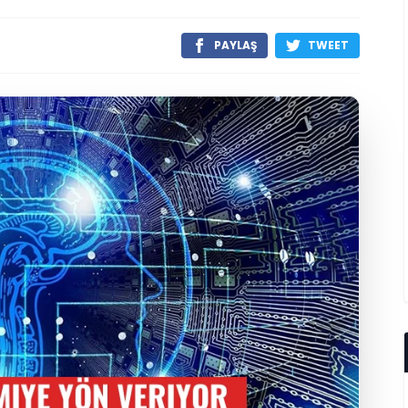
PAYLAŞ
TWEET