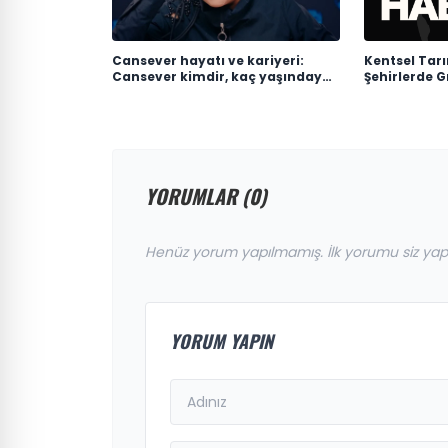
Cansever hayatı ve kariyeri:
Kentsel Tar
Cansever kimdir, kaç yaşındaydı,
Şehirlerde G
neden öldü?
YORUMLAR (0)
Henüz yorum yapılmamış. İlk yorumu siz yap
YORUM YAPIN