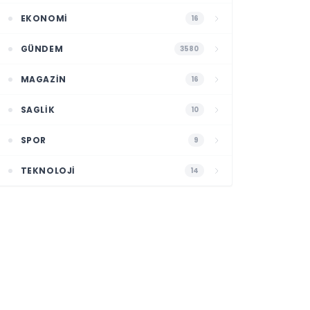
EKONOMI
16
GÜNDEM
3580
MAGAZIN
16
SAGLIK
10
SPOR
9
TEKNOLOJI
14