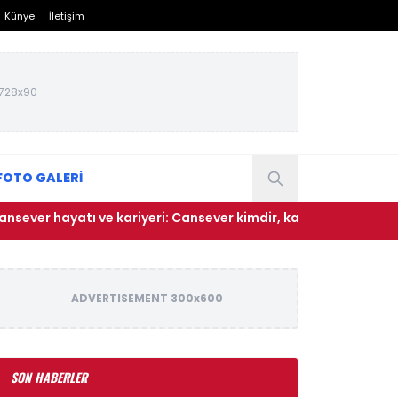
Künye
İletişim
728x90
FOTO GALERİ
hayatı ve kariyeri: Cansever kimdir, kaç yaşındaydı, neden öld
ADVERTISEMENT 300x600
SON HABERLER