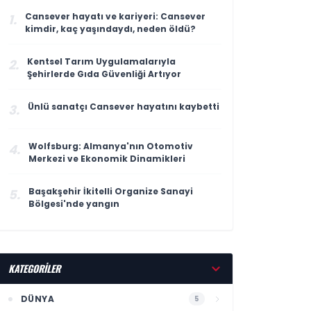
Cansever hayatı ve kariyeri: Cansever
1.
kimdir, kaç yaşındaydı, neden öldü?
Kentsel Tarım Uygulamalarıyla
2.
Şehirlerde Gıda Güvenliği Artıyor
Ünlü sanatçı Cansever hayatını kaybetti
3.
Wolfsburg: Almanya'nın Otomotiv
4.
Merkezi ve Ekonomik Dinamikleri
Başakşehir İkitelli Organize Sanayi
5.
Bölgesi'nde yangın
KATEGORİLER
DÜNYA
5