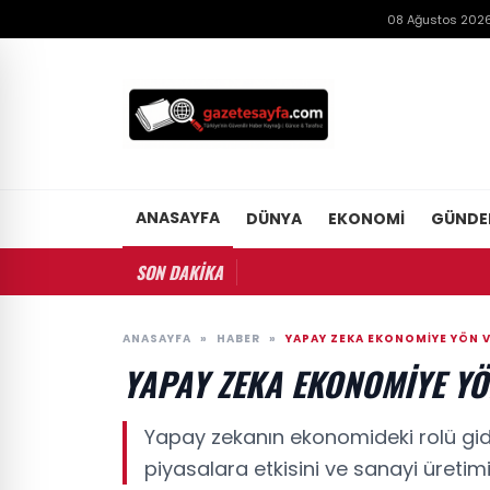
08 Ağustos 2026
ANASAYFA
DÜNYA
EKONOMI
GÜND
SON DAKİKA
ANASAYFA
»
HABER
»
YAPAY ZEKA EKONOMIYE YÖN 
YAPAY ZEKA EKONOMIYE YÖ
Yapay zekanın ekonomideki rolü gider
piyasalara etkisini ve sanayi üretimi