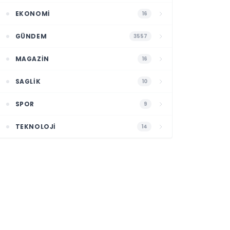
EKONOMI
16
GÜNDEM
3557
MAGAZIN
16
SAGLIK
10
SPOR
9
TEKNOLOJI
14