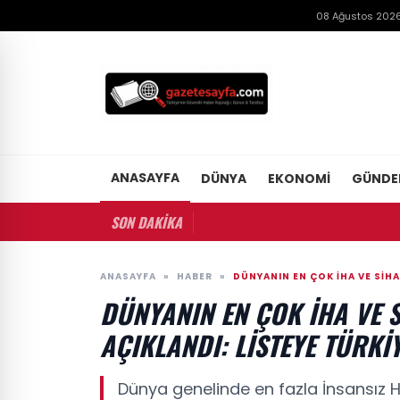
08 Ağustos 2026
ANASAYFA
DÜNYA
EKONOMI
GÜND
SON DAKİKA
ANASAYFA
»
HABER
»
DÜNYANIN EN ÇOK İHA VE SİHA
DÜNYANIN EN ÇOK İHA VE S
AÇIKLANDI: LISTEYE TÜRK
Dünya genelinde en fazla İnsansız H