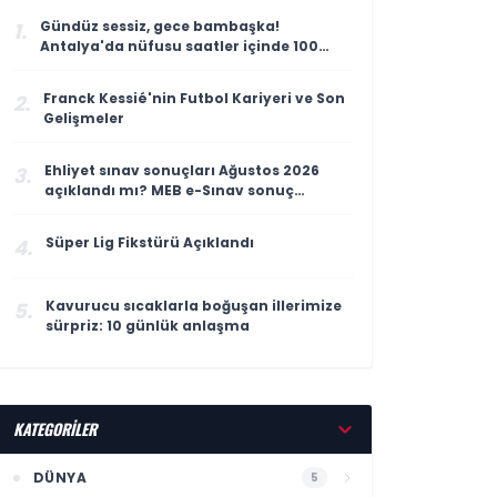
Gündüz sessiz, gece bambaşka!
1.
Antalya'da nüfusu saatler içinde 100
katına çıkıyor
Franck Kessié'nin Futbol Kariyeri ve Son
2.
Gelişmeler
Ehliyet sınav sonuçları Ağustos 2026
3.
açıklandı mı? MEB e-Sınav sonuç
sorgulama ekranı
Süper Lig Fikstürü Açıklandı
4.
Kavurucu sıcaklarla boğuşan illerimize
5.
sürpriz: 10 günlük anlaşma
KATEGORİLER
DÜNYA
5