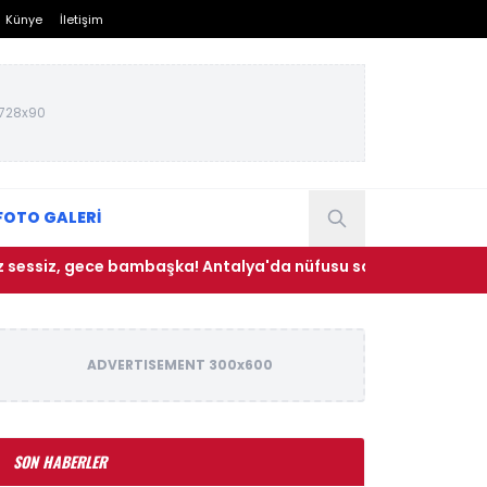
Künye
İletişim
728x90
FOTO GALERİ
ece bambaşka! Antalya'da nüfusu saatler içinde 100 katına çı
ADVERTISEMENT 300x600
SON HABERLER