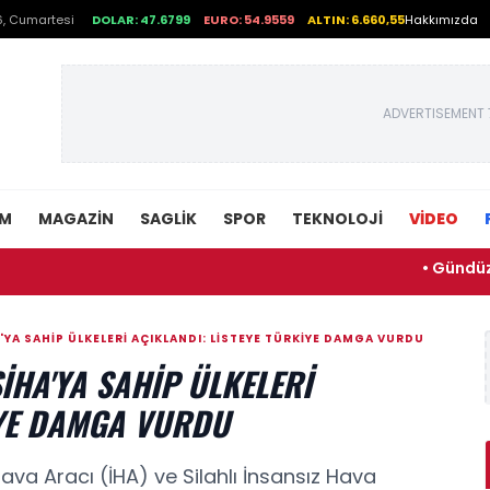
, Cumartesi
DOLAR: 47.6799
EURO: 54.9559
ALTIN: 6.660,55
Hakkımızda
ADVERTISEMENT 
EM
MAGAZIN
SAGLIK
SPOR
TEKNOLOJI
VİDEO
• Gündüz sessiz, g
'YA SAHIP ÜLKELERI AÇIKLANDI: LISTEYE TÜRKIYE DAMGA VURDU
İHA'YA SAHIP ÜLKELERI
IYE DAMGA VURDU
ava Aracı (İHA) ve Silahlı İnsansız Hava