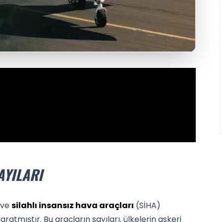
AYILARI
 ve
silahlı insansız hava araçları
(SİHA)
aratmıştır. Bu araçların sayıları, ülkelerin askeri