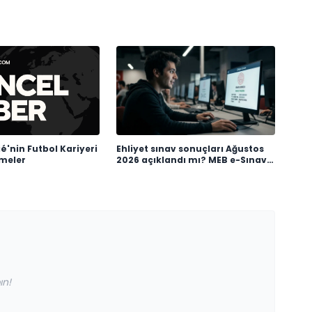
é'nin Futbol Kariyeri
Ehliyet sınav sonuçları Ağustos
şmeler
2026 açıklandı mı? MEB e-Sınav
sonuç sorgulama ekranı
ın!