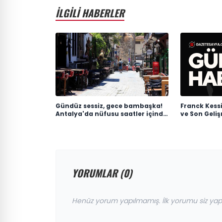
İLGİLİ HABERLER
Gündüz sessiz, gece bambaşka!
Franck Kessi
Antalya'da nüfusu saatler içinde
ve Son Geli
100 katına çıkıyor
YORUMLAR (0)
Henüz yorum yapılmamış. İlk yorumu siz yap