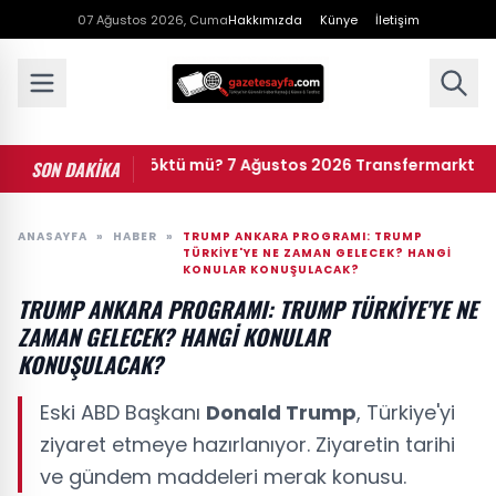
07 Ağustos 2026, Cuma
Hakkımızda
Künye
İletişim
nsfermarkt çöktü mü? 7 Ağustos 2026 Transfermarkt neden a
SON DAKİKA
ANASAYFA
»
HABER
»
TRUMP ANKARA PROGRAMI: TRUMP
TÜRKIYE'YE NE ZAMAN GELECEK? HANGI
KONULAR KONUŞULACAK?
TRUMP ANKARA PROGRAMI: TRUMP TÜRKIYE'YE NE
ZAMAN GELECEK? HANGI KONULAR
KONUŞULACAK?
Eski ABD Başkanı
Donald Trump
, Türkiye'yi
ziyaret etmeye hazırlanıyor. Ziyaretin tarihi
ve gündem maddeleri merak konusu.