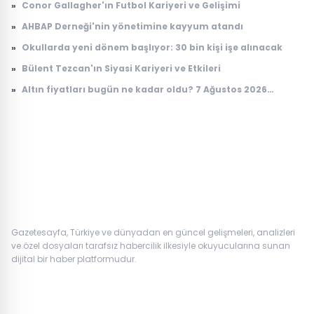
»
Conor Gallagher'ın Futbol Kariyeri ve Gelişimi
»
AHBAP Derneği'nin yönetimine kayyum atandı
»
Okullarda yeni dönem başlıyor: 30 bin kişi işe alınacak
»
Bülent Tezcan'ın Siyasi Kariyeri ve Etkileri
»
Altın fiyatları bugün ne kadar oldu? 7 Ağustos 2026
çeyrek, cumhuriyet, 24 ayar gram altın fiyatı
Gazetesayfa, Türkiye ve dünyadan en güncel gelişmeleri, analizleri
ve özel dosyaları tarafsız habercilik ilkesiyle okuyucularına sunan
dijital bir haber platformudur.