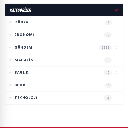
KATEGORİLER
DÜNYA
5
EKONOMI
16
GÜNDEM
3522
MAGAZIN
16
SAGLIK
10
SPOR
9
TEKNOLOJI
14