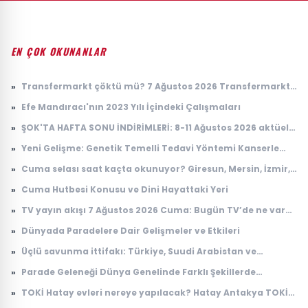
EN ÇOK OKUNANLAR
»
Transfermarkt çöktü mü? 7 Ağustos 2026 Transfermarkt
neden açılmıyor?
»
Efe Mandıracı'nın 2023 Yılı İçindeki Çalışmaları
»
ŞOK'TA HAFTA SONU İNDİRİMLERİ: 8-11 Ağustos 2026 aktüel
ürünler kataloğu
»
Yeni Gelişme: Genetik Temelli Tedavi Yöntemi Kanserle
Mücadelede Çığır Açıyor
»
Cuma selası saat kaçta okunuyor? Giresun, Mersin, İzmir,
Osmaniye Cuma selası ve ezan saatleri
»
Cuma Hutbesi Konusu ve Dini Hayattaki Yeri
»
TV yayın akışı 7 Ağustos 2026 Cuma: Bugün TV’de ne var?
Kanal D, TRT 1, ATV, Show TV, Star TV, TV8, NOW TV yayın
»
Dünyada Paradelere Dair Gelişmeler ve Etkileri
akışı
»
Üçlü savunma ittifakı: Türkiye, Suudi Arabistan ve
Pakistan'dan 'Mekke Anlaşması'
»
Parade Geleneği Dünya Genelinde Farklı Şekillerde
Yaşatılıyor
»
TOKİ Hatay evleri nereye yapılacak? Hatay Antakya TOKİ
evleri ne zaman teslim edilecek?