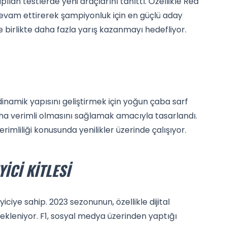
ılan testlerde yeni araçlarını tanıttı. Özellikle Red
evam ettirerek şampiyonluk için en güçlü aday
le birlikte daha fazla yarış kazanmayı hedefliyor.
inamik yapısını geliştirmek için yoğun çaba sarf
 daha verimli olmasını sağlamak amacıyla tasarlandı.
erimliliği konusunda yenilikler üzerinde çalışıyor.
YICI KITLESI
ciye sahip. 2023 sezonunun, özellikle dijital
ekleniyor. F1, sosyal medya üzerinden yaptığı