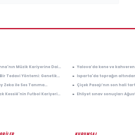
nna'nın Müzik Kariyerine Dair
»
Yalova’da kene ve kahveren
Gelişmeler
kokarcaya karşı 300 sülün s
 Bir Tedavi Yöntemi: Genetik
»
Isparta'da toprağın altında
ndisliği ile Kanserle Savaş
1.500 yıllık eser dünyada tek 
y Zeka ile Ses Tanıma
»
Çiçek Pasajı’nın son hali ta
Arkeologlar heyecanla açıkl
olojisinde Çarpıcı Gelişme
konusu oldu
ck Kessié'nin Futbol Kariyeri
»
Ehliyet sınav sonuçları Ağus
on Gelişmeler
2026 açıklandı mı? MEB e-S
sonuç sorgulama ekranı
ORİLER
KURUMSAL