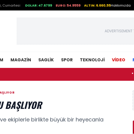
, Cumartesi
DOLAR: 47.6799
EURO: 54.9559
ALTIN: 6.660,55
Hakkımızda
ADVERTISEMENT 
EM
MAGAZIN
SAGLIK
SPOR
TEKNOLOJI
VİDEO
• Hava b
AŞLIYOR
U BAŞLIYOR
e ekiplerle birlikte büyük bir heyecanla