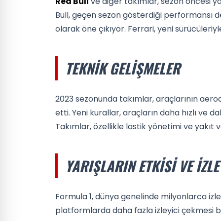
Red Bull
ve diğer takımlar, sezon öncesi yap
Bull, geçen sezon gösterdiği performansı d
olarak öne çıkıyor. Ferrari, yeni sürücüleriy
TEKNIK GELIŞMELER
2023 sezonunda takımlar, araçlarının aerod
etti. Yeni kurallar, araçların daha hızlı ve
Takımlar, özellikle lastik yönetimi ve yakıt v
YARIŞLARIN ETKISI VE İZLE
Formula 1, dünya genelinde milyonlarca izleyi
platformlarda daha fazla izleyici çekmesi b