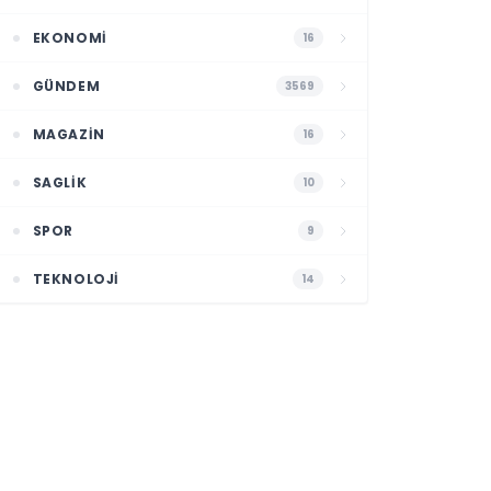
EKONOMI
16
GÜNDEM
3569
MAGAZIN
16
SAGLIK
10
SPOR
9
TEKNOLOJI
14