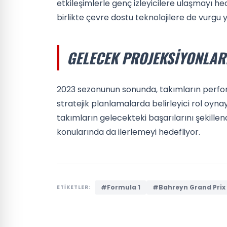
etkileşimlerle genç izleyicilere ulaşmayı hed
birlikte çevre dostu teknolojilere de vurgu y
GELECEK PROJEKSIYONLAR
2023 sezonunun sonunda, takımların perfo
stratejik planlamalarda belirleyici rol oyna
takımların gelecekteki başarılarını şekillendir
konularında da ilerlemeyi hedefliyor.
#Formula 1
#Bahreyn Grand Prix
ETİKETLER: