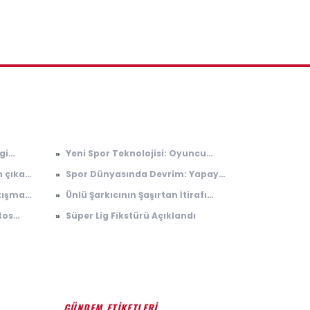
gi
»
Yeni Spor Teknolojisi: Oyuncu
alındı
Performansını Değiştiriyor
n çıkan
»
Spor Dünyasında Devrim: Yapay
çıktı!
Zeka Antrenörler Geliyor
rtışma
»
Ünlü Şarkıcının Şaşırtan İtirafı
adı
Sosyal Medyayı Salladı
tos
»
Süper Lig Fikstürü Açıklandı
ınav
GÜNDEM ETİKETLERİ