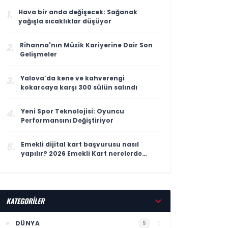
Hava bir anda değişecek: Sağanak
1.
yağışla sıcaklıklar düşüyor
Rihanna'nın Müzik Kariyerine Dair Son
2.
Gelişmeler
Yalova’da kene ve kahverengi
3.
kokarcaya karşı 300 sülün salındı
Yeni Spor Teknolojisi: Oyuncu
4.
Performansını Değiştiriyor
Emekli dijital kart başvurusu nasıl
5.
yapılır? 2026 Emekli Kart nerelerde
geçerli, ne işe yarıyor?
KATEGORİLER
DÜNYA
5