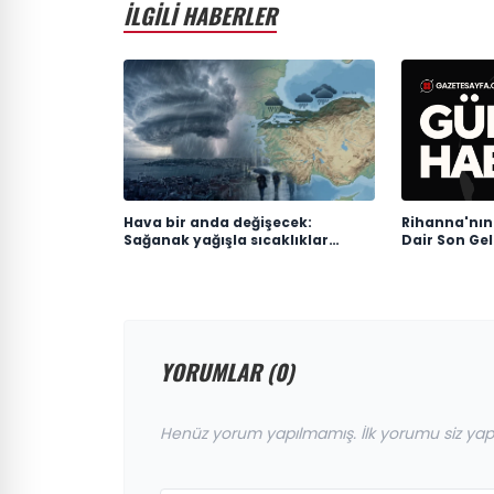
İLGİLİ HABERLER
Hava bir anda değişecek:
Rihanna'nın
Sağanak yağışla sıcaklıklar
Dair Son Ge
düşüyor
YORUMLAR (0)
Henüz yorum yapılmamış. İlk yorumu siz yap