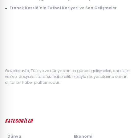
içinde 100 katına çıkıyor
»
Franck Kessié'nin Futbol Kariyeri ve Son Gelişmeler
Gazetesayfa, Türkiye ve dünyadan en güncel gelişmeleri, analizleri
ve özel dosyaları tarafsız habercilik ilkesiyle okuyucularına sunan
dijital bir haber platformudur.
KATEGORİLER
›
Dünya
›
Ekonomi