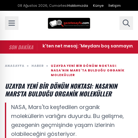
08 Ağustos 2026, Cumartesi
Hakkımızda
Künye
İletişim
• Bakan Gürlek'ten net mesaj: 'Meydanı boş sanmayın, devlet
SON DAKİKA
ANASAYFA
»
HABER
»
UZAYDA YENI BIR DÖNÜM NOKTASI:
NASA'NIN MARS'TA BULDUĞU ORGANIK
MOLEKÜLLER
UZAYDA YENI BIR DÖNÜM NOKTASI: NASA'NIN
MARS'TA BULDUĞU ORGANIK MOLEKÜLLER
NASA, Mars'ta keşfedilen organik
moleküllerin varlığını duyurdu. Bu gelişme,
gezegenin geçmişinde yaşam izlerinin
olabileceğini gösteriyor.