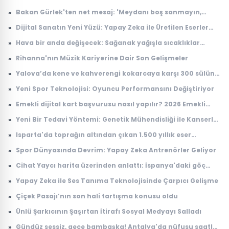
»
Bakan Gürlek'ten net mesaj: 'Meydanı boş sanmayın,
devlet buradadır'
»
Dijital Sanatın Yeni Yüzü: Yapay Zeka ile Üretilen Eserler
Sergilenmeye Başladı
»
Hava bir anda değişecek: Sağanak yağışla sıcaklıklar
düşüyor
»
Rihanna'nın Müzik Kariyerine Dair Son Gelişmeler
»
Yalova’da kene ve kahverengi kokarcaya karşı 300 sülün
salındı
»
Yeni Spor Teknolojisi: Oyuncu Performansını Değiştiriyor
»
Emekli dijital kart başvurusu nasıl yapılır? 2026 Emekli
Kart nerelerde geçerli, ne işe yarıyor?
»
Yeni Bir Tedavi Yöntemi: Genetik Mühendisliği ile Kanserle
Savaş
»
Isparta'da toprağın altından çıkan 1.500 yıllık eser
dünyada tek çıktı! Arkeologlar heyecanla açıkladı
»
Spor Dünyasında Devrim: Yapay Zeka Antrenörler Geliyor
»
Cihat Yaycı harita üzerinden anlattı: İspanya'daki göç
dalgasının bilinmeyen yönü
»
Yapay Zeka ile Ses Tanıma Teknolojisinde Çarpıcı Gelişme
»
Çiçek Pasajı’nın son hali tartışma konusu oldu
»
Ünlü Şarkıcının Şaşırtan İtirafı Sosyal Medyayı Salladı
»
Gündüz sessiz, gece bambaşka! Antalya'da nüfusu saatler