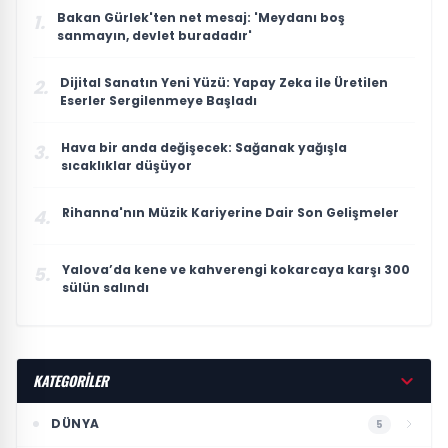
Bakan Gürlek'ten net mesaj: 'Meydanı boş
1.
sanmayın, devlet buradadır'
Dijital Sanatın Yeni Yüzü: Yapay Zeka ile Üretilen
2.
Eserler Sergilenmeye Başladı
Hava bir anda değişecek: Sağanak yağışla
3.
sıcaklıklar düşüyor
Rihanna'nın Müzik Kariyerine Dair Son Gelişmeler
4.
Yalova’da kene ve kahverengi kokarcaya karşı 300
5.
sülün salındı
KATEGORİLER
DÜNYA
5