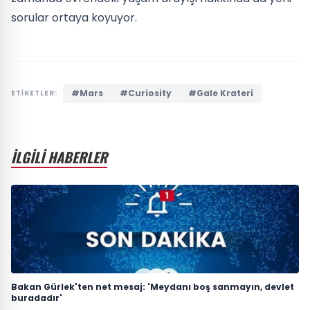
sorular ortaya koyuyor.
#Mars
#Curiosity
#Gale Krateri
ETİKETLER:
İLGİLİ HABERLER
Bakan Gürlek'ten net mesaj: 'Meydanı boş sanmayın, devlet
buradadır'