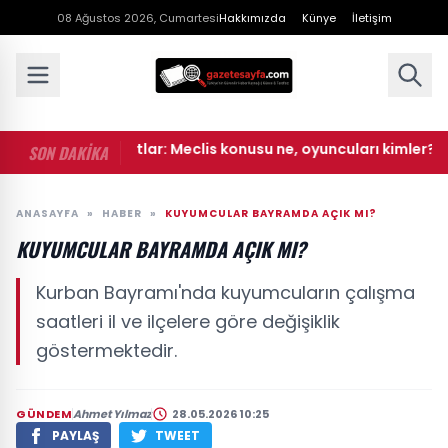
08 Ağustos 2026, Cumartesi
Hakkımızda
Künye
İletişim
• İllegal Hayatlar: Meclis konusu ne, oyuncuları kimler?
SON DAKİKA
ANASAYFA
»
HABER
»
KUYUMCULAR BAYRAMDA AÇIK MI?
KUYUMCULAR BAYRAMDA AÇIK MI?
Kurban Bayramı'nda kuyumcuların çalışma
saatleri il ve ilçelere göre değişiklik
göstermektedir.
GÜNDEM
Ahmet Yılmaz
28.05.2026 10:25
PAYLAŞ
TWEET