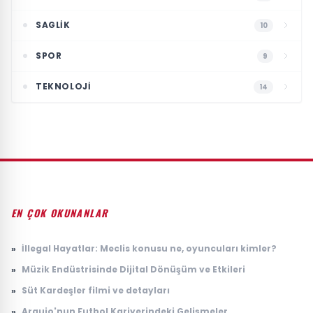
SAGLIK
10
SPOR
9
TEKNOLOJI
14
EN ÇOK OKUNANLAR
»
İllegal Hayatlar: Meclis konusu ne, oyuncuları kimler?
»
Müzik Endüstrisinde Dijital Dönüşüm ve Etkileri
»
Süt Kardeşler filmi ve detayları
»
Araujo'nun Futbol Kariyerindeki Gelişmeler