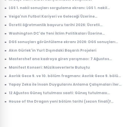
»
LGS 1. nakil sonuçları sorgulama ekranı: LGS 1. nakil
sonuçları açıklandı mı, ne zaman açıklanacak?
»
Veiga'nın Futbol Kariyeri ve Geleceği Üzerine
Değerlendirmeler
»
Ücretli öğretmenlik başvuru tarihi 2026: Ücretli
öğretmenlik başvuruları ne zaman, nasıl yapılır?
»
Washington DC'de Yeni İklim Politikaları Üzerine
Tartışmalar
»
DGS sonuçları görüntüleme ekranı 2026: DGS sonuçları
açıklandı mı, tercihler ne zaman yapılacak?
»
Akın Gürlek'in Yurt Dışındaki Başarılı Projeleri
»
Masterchef ana kadroya giren yarışmacı: 7 Ağustos
Masterchef ana kadroya giren 19. yarışmacı kim oldu?
»
Manifest Konseri: Müzikseverlerle Buluştu
»
Asırlık Gece 9. ve 10. bölüm fragmanı: Asırlık Gece 9. bölüm
ne zaman yayınlanacak?
»
Yapay Zeka ile İnsan Duygularını Anlama Çalışmaları İleri
Seviyeye Taşındı
»
12 Ağustos Güneş tutulması saati: Güneş tutulması
Türkiye'den görülecek mi?
»
House of the Dragon yeni bölüm tarihi (sezon finali)!
House of the Dragon 3. sezon 8. bölüm ne zaman
yayınlanacak?