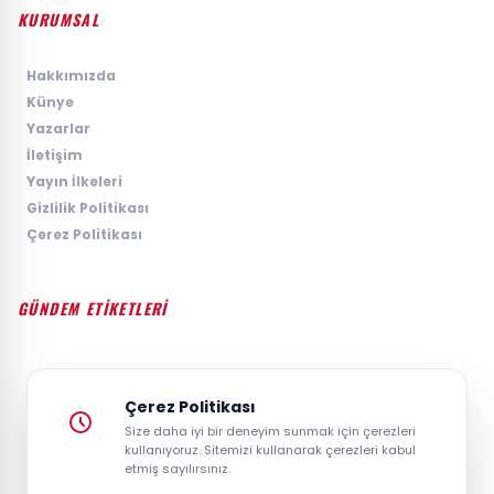
KURUMSAL
›
Hakkımızda
›
Künye
›
Yazarlar
›
İletişim
›
Yayın İlkeleri
›
Gizlilik Politikası
›
Çerez Politikası
GÜNDEM ETİKETLERİ
#GÜNDEM
#SIYASET
#EKONOMI
#SPOR
#TEKNOLOJI
#DÜNYA
#MAGAZIN
Çerez Politikası
Size daha iyi bir deneyim sunmak için çerezleri
kullanıyoruz. Sitemizi kullanarak çerezleri kabul
etmiş sayılırsınız.