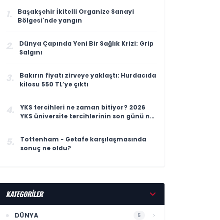
Başakşehir İkitelli Organize Sanayi
1.
Bölgesi'nde yangın
Dünya Çapında Yeni Bir Sağlık Krizi: Grip
2.
Salgını
Bakırın fiyatı zirveye yaklaştı: Hurdacıda
3.
kilosu 550 TL’ye çıktı
YKS tercihleri ne zaman bitiyor? 2026
4.
YKS üniversite tercihlerinin son günü ne
zaman?
Tottenham - Getafe karşılaşmasında
5.
sonuç ne oldu?
KATEGORİLER
DÜNYA
5