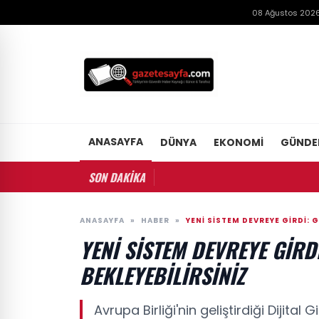
08 Ağustos 2026
ANASAYFA
DÜNYA
EKONOMI
GÜND
SON DAKİKA
ANASAYFA
»
HABER
»
YENI SISTEM DEVREYE GIRDI: 
YENI SISTEM DEVREYE GIR
BEKLEYEBILIRSINIZ
Avrupa Birliği'nin geliştirdiği Dijita