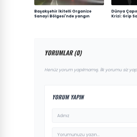
Başakşehir İkitelli Organize
Dünya Çapın
Sanayi Bölgesi'nde yangın
Krizi: Grip S
YORUMLAR (0)
Henüz yorum yapılmamış. İlk yorumu siz yap
YORUM YAPIN