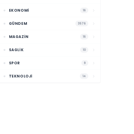
EKONOMI
16
GÜNDEM
3576
MAGAZIN
16
SAGLIK
10
SPOR
9
TEKNOLOJI
14