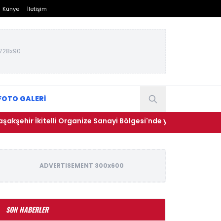
Künye
İletişim
728x90
FOTO GALERİ
kitelli Organize Sanayi Bölgesi'nde yangın
• Dünya Çapınd
ADVERTISEMENT 300x600
SON HABERLER