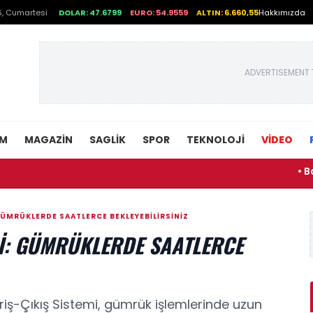
, Cumartesi
DOLAR: 47.6799
EURO: 54.9559
ALTIN: 6.660,55
Hakkımızda
ADVERTISEMENT 
EM
MAGAZIN
SAGLIK
SPOR
TEKNOLOJI
VİDEO
• Başakşehir İ
GÜMRÜKLERDE SAATLERCE BEKLEYEBILIRSINIZ
DI: GÜMRÜKLERDE SAATLERCE
l Giriş-Çıkış Sistemi, gümrük işlemlerinde uzun