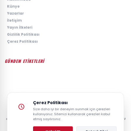
›
Künye
›
Yazarlar
›
İletişim
›
Yayın İlkeleri
›
Gizlilik Politikası
›
Çerez Politikası
GÜNDEM ETİKETLERİ
#GÜNDEM
#SIYASET
#EKONOMI
#SPOR
#TEKNOLOJI
#DÜNYA
#MAGAZIN
Çerez Politikası
Size daha iyi bir deneyim sunmak için çerezleri
kullanıyoruz. Sitemizi kullanarak çerezleri kabul
© 2026 GAZETESAYFA | TÜRKIYE VE DÜNYANIN GÜNCEL HABER POSTASI
etmiş sayılırsınız.
- TÜM HAKLARI SAKLIDIR.