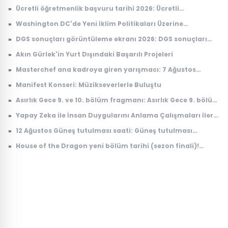
Değerlendirmeler
»
Ücretli öğretmenlik başvuru tarihi 2026: Ücretli
öğretmenlik başvuruları ne zaman, nasıl yapılır?
»
Washington DC'de Yeni İklim Politikaları Üzerine
Tartışmalar
»
DGS sonuçları görüntüleme ekranı 2026: DGS sonuçları
açıklandı mı, tercihler ne zaman yapılacak?
»
Akın Gürlek'in Yurt Dışındaki Başarılı Projeleri
»
Masterchef ana kadroya giren yarışmacı: 7 Ağustos
Masterchef ana kadroya giren 19. yarışmacı kim oldu?
»
Manifest Konseri: Müzikseverlerle Buluştu
»
Asırlık Gece 9. ve 10. bölüm fragmanı: Asırlık Gece 9. bölüm
ne zaman yayınlanacak?
»
Yapay Zeka ile İnsan Duygularını Anlama Çalışmaları İleri
Seviyeye Taşındı
»
12 Ağustos Güneş tutulması saati: Güneş tutulması
Türkiye'den görülecek mi?
»
House of the Dragon yeni bölüm tarihi (sezon finali)!
House of the Dragon 3. sezon 8. bölüm ne zaman
yayınlanacak?