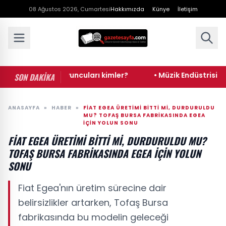
08 Ağustos 2026, Cumartesi
Hakkımızda
Künye
İletişim
 konusu ne, oyuncuları kimler?
• Müzik Endüstrisinde Diji
SON DAKİKA
ANASAYFA
»
HABER
»
FIAT EGEA ÜRETIMI BITTI MI, DURDURULDU
MU? TOFAŞ BURSA FABRIKASINDA EGEA
IÇIN YOLUN SONU
FIAT EGEA ÜRETIMI BITTI MI, DURDURULDU MU?
TOFAŞ BURSA FABRIKASINDA EGEA IÇIN YOLUN
SONU
Fiat Egea'nın üretim sürecine dair
belirsizlikler artarken, Tofaş Bursa
fabrikasında bu modelin geleceği