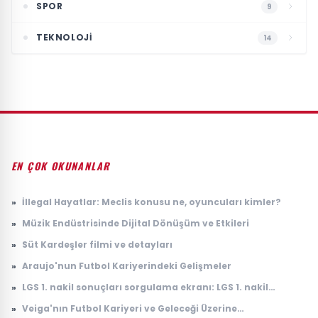
SPOR
9
TEKNOLOJI
14
EN ÇOK OKUNANLAR
»
İllegal Hayatlar: Meclis konusu ne, oyuncuları kimler?
»
Müzik Endüstrisinde Dijital Dönüşüm ve Etkileri
»
Süt Kardeşler filmi ve detayları
»
Araujo'nun Futbol Kariyerindeki Gelişmeler
»
LGS 1. nakil sonuçları sorgulama ekranı: LGS 1. nakil
sonuçları açıklandı mı, ne zaman açıklanacak?
»
Veiga'nın Futbol Kariyeri ve Geleceği Üzerine