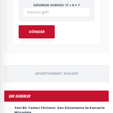
GÜVENLİK SORUSU: 17 + 6 = ?
GÖNDER
ADVERTISEMENT 300x600
SON HABERLER
Yeni Bir Tedavi Yöntemi: Gen Düzenleme ile Kanserle
1.
Mücadele