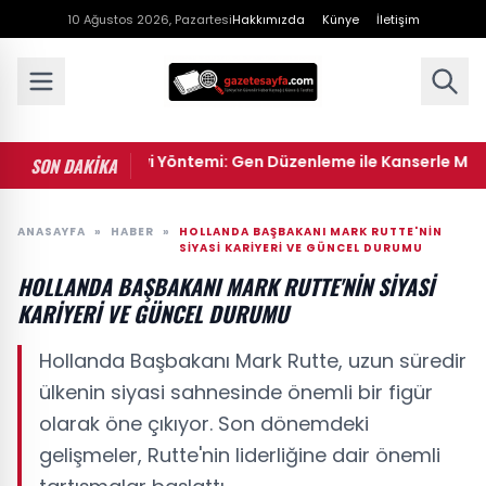
10 Ağustos 2026, Pazartesi
Hakkımızda
Künye
İletişim
• Yeni Bir Tedavi Yöntemi: Gen Düzenleme ile Kanserle Mücade
SON DAKİKA
ANASAYFA
»
HABER
»
HOLLANDA BAŞBAKANI MARK RUTTE'NIN
SIYASI KARIYERI VE GÜNCEL DURUMU
HOLLANDA BAŞBAKANI MARK RUTTE'NIN SIYASI
KARIYERI VE GÜNCEL DURUMU
Hollanda Başbakanı Mark Rutte, uzun süredir
ülkenin siyasi sahnesinde önemli bir figür
olarak öne çıkıyor. Son dönemdeki
gelişmeler, Rutte'nin liderliğine dair önemli