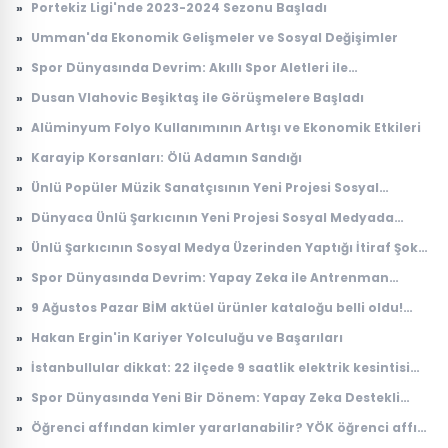
»
Portekiz Ligi'nde 2023-2024 Sezonu Başladı
»
Umman'da Ekonomik Gelişmeler ve Sosyal Değişimler
»
Spor Dünyasında Devrim: Akıllı Spor Aletleri ile
Performans Artışı
»
Dusan Vlahovic Beşiktaş ile Görüşmelere Başladı
»
Alüminyum Folyo Kullanımının Artışı ve Ekonomik Etkileri
»
Karayip Korsanları: Ölü Adamın Sandığı
»
Ünlü Popüler Müzik Sanatçısının Yeni Projesi Sosyal
Medyada Gündem Oldu
»
Dünyaca Ünlü Şarkıcının Yeni Projesi Sosyal Medyada
Gündem Oldu
»
Ünlü Şarkıcının Sosyal Medya Üzerinden Yaptığı İtiraf Şok
Etti
»
Spor Dünyasında Devrim: Yapay Zeka ile Antrenman
Analizi
»
9 Ağustos Pazar BİM aktüel ürünler kataloğu belli oldu!
Bugün raflarda satışta | 11-14-16 Ağustos BİM aktüel
»
Hakan Ergin'in Kariyer Yolculuğu ve Başarıları
ürünleri: Elektrikli bisiklet, süpürge, telefon ve TV
»
İstanbullular dikkat: 22 ilçede 9 saatlik elektrik kesintisi
uygulanacak
»
Spor Dünyasında Yeni Bir Dönem: Yapay Zeka Destekli
Antrenman Programları Geliştirildi
»
Öğrenci affından kimler yararlanabilir? YÖK öğrenci affı
başvurusu nasıl yapılır, kimleri kapsıyor?