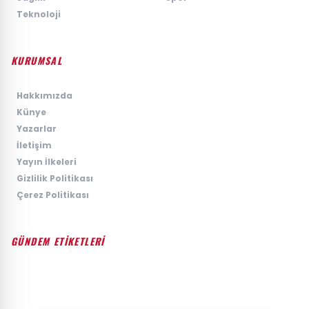
›
Teknoloji
KURUMSAL
›
Hakkımızda
›
Künye
›
Yazarlar
›
İletişim
›
Yayın İlkeleri
›
Gizlilik Politikası
›
Çerez Politikası
GÜNDEM ETİKETLERİ
#GÜNDEM
#SIYASET
#EKONOMI
#SPOR
#TEKNOLOJI
#DÜNYA
#MAGAZIN