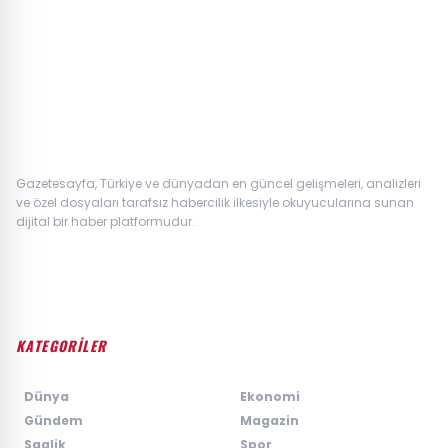
Gazetesayfa, Türkiye ve dünyadan en güncel gelişmeleri, analizleri
ve özel dosyaları tarafsız habercilik ilkesiyle okuyucularına sunan
dijital bir haber platformudur.
KATEGORİLER
›
Dünya
›
Ekonomi
›
Gündem
›
Magazin
›
Saglik
›
Spor