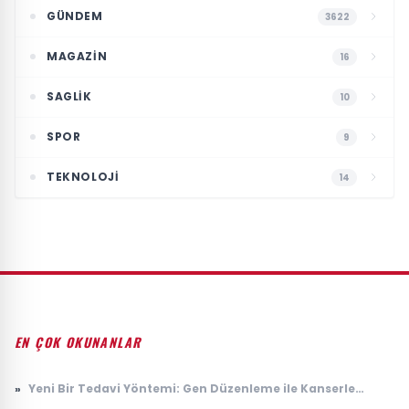
GÜNDEM
3622
MAGAZIN
16
SAGLIK
10
SPOR
9
TEKNOLOJI
14
EN ÇOK OKUNANLAR
»
Yeni Bir Tedavi Yöntemi: Gen Düzenleme ile Kanserle
Mücadele