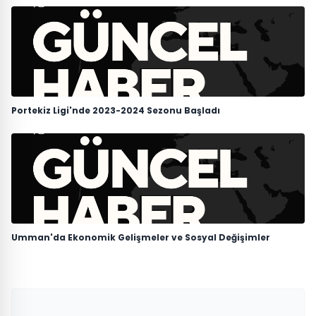
Portekiz Ligi'nde 2023-2024 Sezonu Başladı
Umman'da Ekonomik Gelişmeler ve Sosyal Değişimler