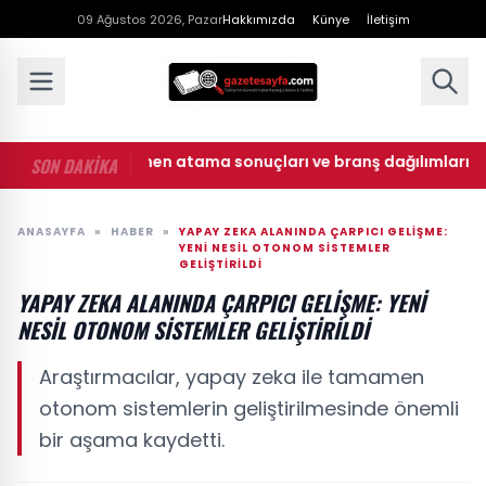
09 Ağustos 2026, Pazar
Hakkımızda
Künye
İletişim
• MEB öğretmen atama sonuçları ve branş dağılımları açıkl
SON DAKİKA
ANASAYFA
»
HABER
»
YAPAY ZEKA ALANINDA ÇARPICI GELIŞME:
YENI NESIL OTONOM SISTEMLER
GELIŞTIRILDI
YAPAY ZEKA ALANINDA ÇARPICI GELIŞME: YENI
NESIL OTONOM SISTEMLER GELIŞTIRILDI
Araştırmacılar, yapay zeka ile tamamen
otonom sistemlerin geliştirilmesinde önemli
bir aşama kaydetti.