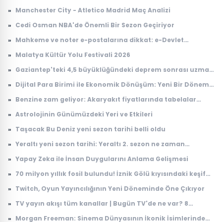
açıklandı! Hangi branş kaç öğretmen atadı?
»
Manchester City - Atletico Madrid Maç Analizi
»
Cedi Osman NBA'de Önemli Bir Sezon Geçiriyor
»
Mahkeme ve noter e-postalarına dikkat: e-Devlet
hesaplarını hedef alıyorlar
»
Malatya Kültür Yolu Festivali 2026
»
Gaziantep'teki 4,5 büyüklüğündeki deprem sonrası uzman
isimden kritik uyarı
»
Dijital Para Birimi ile Ekonomik Dönüşüm: Yeni Bir Dönem
Başlıyor
»
Benzine zam geliyor: Akaryakıt fiyatlarında tabelalar
değişecek!
»
Astrolojinin Günümüzdeki Yeri ve Etkileri
»
Taşacak Bu Deniz yeni sezon tarihi belli oldu
»
Yeraltı yeni sezon tarihi: Yeraltı 2. sezon ne zaman
başlayacak?
»
Yapay Zeka ile İnsan Duygularını Anlama Gelişmesi
»
70 milyon yıllık fosil bulundu! İznik Gölü kıyısındaki keşif
dikkat çekti
»
Twitch, Oyun Yayıncılığının Yeni Döneminde Öne Çıkıyor
»
TV yayın akışı tüm kanallar | Bugün TV'de ne var? 8
Ağustos 2026 Cumartesi hangi diziler ve filmler var?
»
Morgan Freeman: Sinema Dünyasının İkonik İsimlerinden