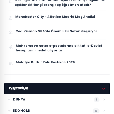
MEB öğretmen atama sonuçları ve branş dağılımları
1.
açıklandı! Hangi branş kaç öğretmen atadı?
Manchester City - Atletico Madrid Maç Analizi
2.
Cedi Osman NBA'de Önemli Bir Sezon Geçiriyor
3.
Mahkeme ve noter e-postalarına dikkat: e-Devlet
4.
hesaplarını hedef alıyorlar
Malatya Kültür Yolu Festivali 2026
5.
KATEGORİLER
DÜNYA
5
EKONOMI
16