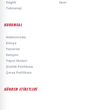
›
Saglik
›
Spor
›
Teknoloji
KURUMSAL
›
Hakkımızda
›
Künye
›
Yazarlar
›
İletişim
›
Yayın İlkeleri
›
Gizlilik Politikası
›
Çerez Politikası
GÜNDEM ETİKETLERİ
#GÜNDEM
#SIYASET
#EKONOMI
#SPOR
#TEKNOLOJI
#DÜNYA
#MAGAZIN