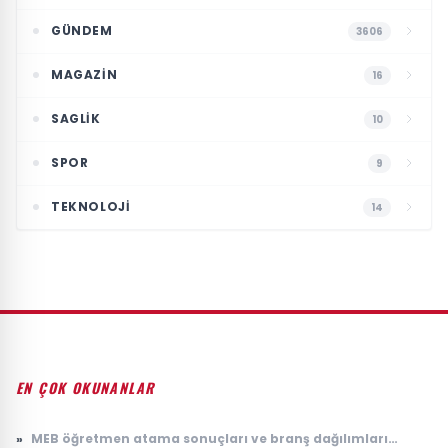
GÜNDEM
3606
MAGAZIN
16
SAGLIK
10
SPOR
9
TEKNOLOJI
14
EN ÇOK OKUNANLAR
»
MEB öğretmen atama sonuçları ve branş dağılımları