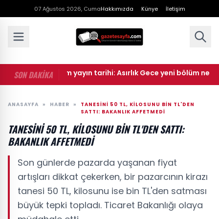
07 Ağustos 2026, Cuma
Hakkımızda
Künye
İletişim
ık Gece 8. bölüm yayın tarihi: Asırlık Gece yeni bölüm ne zama
SON DAKİKA
ANASAYFA
»
HABER
»
TANESINI 50 TL, KILOSUNU BIN TL'DEN
SATTI: BAKANLIK AFFETMEDI
TANESINI 50 TL, KILOSUNU BIN TL'DEN SATTI:
BAKANLIK AFFETMEDI
Son günlerde pazarda yaşanan fiyat
artışları dikkat çekerken, bir pazarcının kirazı
tanesi 50 TL, kilosunu ise bin TL'den satması
büyük tepki topladı. Ticaret Bakanlığı olaya