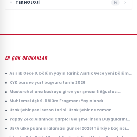
TEKNOLOJI
14
EN ÇOK OKUNANLAR
»
Asırlık Gece 8. bölüm yayın tarihi: Asırlık Gece yeni bölüm
ne zaman, saat kaçta yayınlanacak?
»
KYK burs ve yurt başvuru tarihi 2026
»
Masterchef ana kadroya giren yarışmacı 6 Ağustos:
Masterchef ana kadroya giren 18. yarışmacı kim oldu?
»
Muhtemel Aşk 9. Bölüm Fragmanı Yayınlandı
»
Uzak Şehir yeni sezon tarihi: Uzak Şehir ne zaman
başlayacak?
»
Yapay Zeka Alanında Çarpıcı Gelişme: İnsan Duygularını
Anlayabilen Sistemler
»
UEFA ülke puanı sıralaması güncel 2026! Türkiye kaçıncı
sırada, puanı kaç?