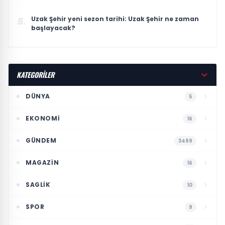
Uzak Şehir yeni sezon tarihi: Uzak Şehir ne zaman
5.
başlayacak?
KATEGORİLER
DÜNYA
5
EKONOMI
16
GÜNDEM
3499
MAGAZIN
16
SAGLIK
10
SPOR
9