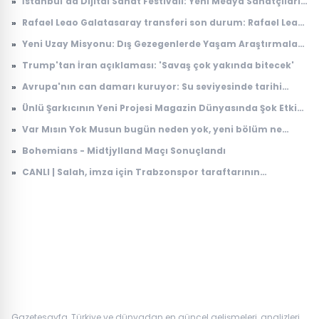
»
İstanbul'da Dijital Sanat Festivali: Yeni Medya Sanatçıları
Bir Araya Geliyor
»
Rafael Leao Galatasaray transferi son durum: Rafael Leao
Galatasaray'a gelecek mi, maliyeti ne kadar?
»
Yeni Uzay Misyonu: Dış Gezegenlerde Yaşam Araştırmaları
Başlıyor
»
Trump'tan İran açıklaması: 'Savaş çok yakında bitecek'
»
Avrupa'nın can damarı kuruyor: Su seviyesinde tarihi
düşüş
»
Ünlü Şarkıcının Yeni Projesi Magazin Dünyasında Şok Etkisi
Yarattı
»
Var Mısın Yok Musun bugün neden yok, yeni bölüm ne
zaman yayınlanacak? 6 Ağustos ATV yayın akışı
»
Bohemians - Midtjylland Maçı Sonuçlandı
»
CANLI | Salah, imza için Trabzonspor taraftarının
karşısında: İşte ilk sözleri...
Gazetesayfa, Türkiye ve dünyadan en güncel gelişmeleri, analizleri