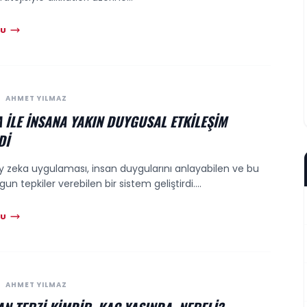
KU
AHMET YILMAZ
 ILE İNSANA YAKIN DUYGUSAL ETKILEŞIM
DI
y zeka uygulaması, insan duygularını anlayabilen ve bu
n tepkiler verebilen bir sistem geliştirdi....
KU
AHMET YILMAZ