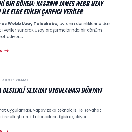
NI BIR DÖNEM: NASA'NIN JAMES WEBB UZAY
İLE ELDE EDILEN ÇARPICI VERILER
es Webb Uzay Teleskobu
, evrenin derinliklerine dair
cı veriler sunarak uzay araştırmalarında bir dönüm
et ediyor....
KU
AHMET YILMAZ
A DESTEKLI SEYAHAT UYGULAMASI DÜNYAYI
hat uygulaması, yapay zeka teknolojisi ile seyahat
işiselleştirerek kullanıcıların ilgisini çekiyor....
KU