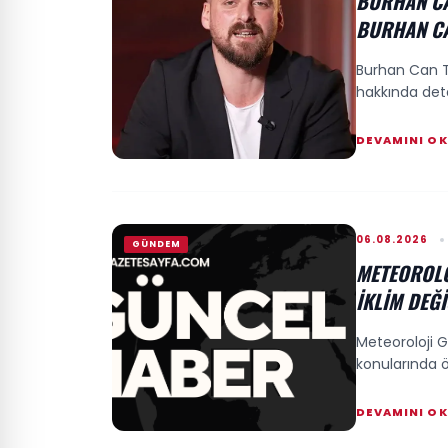
BURHAN CA
BURHAN CA
Burhan Can Te
hakkında deta
DEVAMINI O
06.08.2026
GÜNDEM
METEOROLO
İKLIM DEĞI
Meteoroloji G
konularında ö
DEVAMINI O