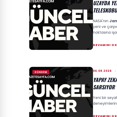
UZAYDA YE
TELESKOBU 
NASA'nın
Jam
yeni ve çarpı
noktasına işar
DEVAMINI O
06.08.2026
GÜNDEM
YAPAY ZEK
SARSIYOR
Yeni bir seya
deneyimlerini k
DEVAMINI O