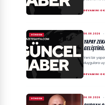
DEVAMINI O
06.08.2026
GÜNDEM
YAPAY ZEKA
GELIŞTIRIL
Yeni bir yapa
duygulara uygu
DEVAMINI O
06.08.2026
GÜNDEM