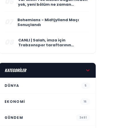
06
yok, yeni bölüm ne zaman
yayınlanacak? 6 Ağustos ATV
yayın akışı
07
Bohemians - Midtjylland Maçı
Sonuçlandı
08
CANLI | Salah, imza için
Trabzonspor taraftarının
karşısında: İşte ilk sözleri...
KATEGORİLER
DÜNYA
5
EKONOMI
16
GÜNDEM
3491