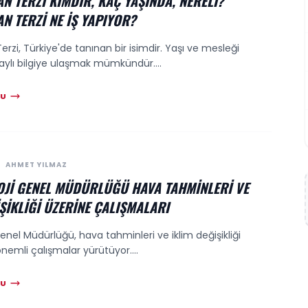
N TERZI KIMDIR, KAÇ YAŞINDA, NERELI?
N TERZI NE IŞ YAPIYOR?
rzi, Türkiye'de tanınan bir isimdir. Yaşı ve mesleği
ylı bilgiye ulaşmak mümkündür....
KU
AHMET YILMAZ
JI GENEL MÜDÜRLÜĞÜ HAVA TAHMINLERI VE
ŞIKLIĞI ÜZERINE ÇALIŞMALARI
enel Müdürlüğü, hava tahminleri ve iklim değişikliği
nemli çalışmalar yürütüyor....
KU