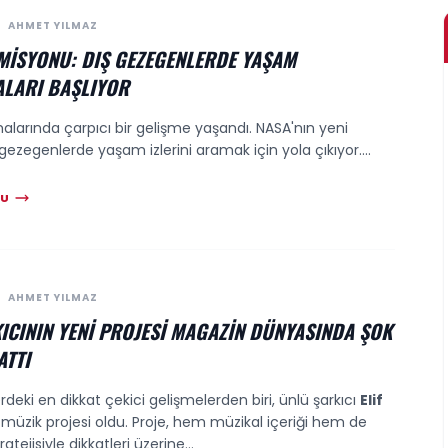
AHMET YILMAZ
 MISYONU: DIŞ GEZEGENLERDE YAŞAM
LARI BAŞLIYOR
alarında çarpıcı bir gelişme yaşandı. NASA'nın yeni
gezegenlerde yaşam izlerini aramak için yola çıkıyor....
KU
AHMET YILMAZ
ICININ YENI PROJESI MAGAZIN DÜNYASINDA ŞOK
ATTI
eki en dikkat çekici gelişmelerden biri, ünlü şarkıcı
Elif
i müzik projesi oldu. Proje, hem müzikal içeriği hem de
tejisiyle dikkatleri üzerine...