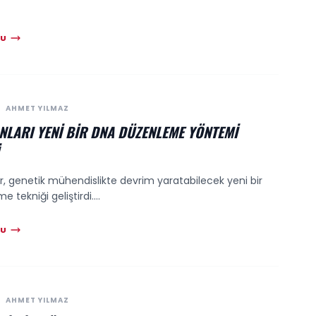
KU
AHMET YILMAZ
ANLARI YENI BIR DNA DÜZENLEME YÖNTEMI
r, genetik mühendislikte devrim yaratabilecek yeni bir
tekniği geliştirdi....
KU
AHMET YILMAZ