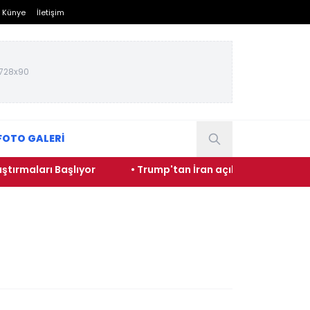
Künye
İletişim
728x90
FOTO GALERİ
ı Başlıyor
• Trump'tan İran açıklaması: 'Savaş çok yak