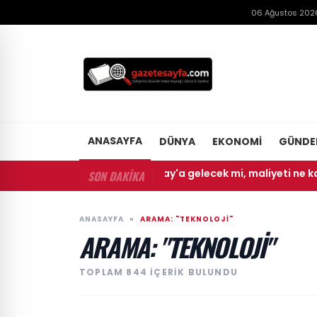
06 Ağustos 202
ANASAYFA
DÜNYA
EKONOMI
GÜND
 Rafael Leao Galatasaray'a gelecek mi, maliyeti ne kadar?
SON DAKİKA
ANASAYFA
»
ARAMA: "TEKNOLOJI"
ARAMA: "TEKNOLOJI"
TOPLAM 844 IÇERIK BULUNDU