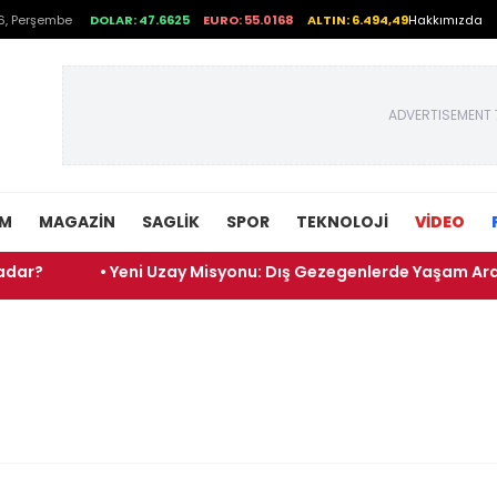
6, Perşembe
DOLAR: 47.6625
EURO: 55.0168
ALTIN: 6.494,49
Hakkımızda
ADVERTISEMENT 
EM
MAGAZIN
SAGLIK
SPOR
TEKNOLOJI
VİDEO
• Yeni Uzay Misyonu: Dış Gezegenlerde Yaşam Araştırmalar