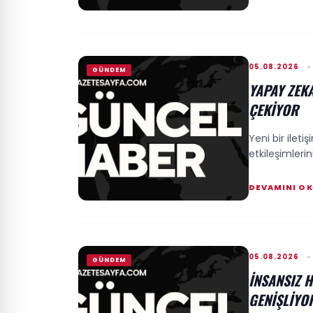
05.08.2026
GÜNDEM
YAPAY ZEKA
ÇEKIYOR
Yeni bir ileti
etkileşimleri
DEVAMINI O
05.08.2026
GÜNDEM
İNSANSIZ 
GENIŞLIYO