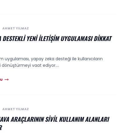
AHMET YILMAZ
 DESTEKLI YENI İLETIŞIM UYGULAMASI DIKKAT
şim uygulaması, yapay zeka desteği ile kullanıcıların
ni dönüştürmeyi vaat ediyor....
KU
AHMET YILMAZ
HAVA ARAÇLARININ SIVIL KULLANIM ALANLARI
R