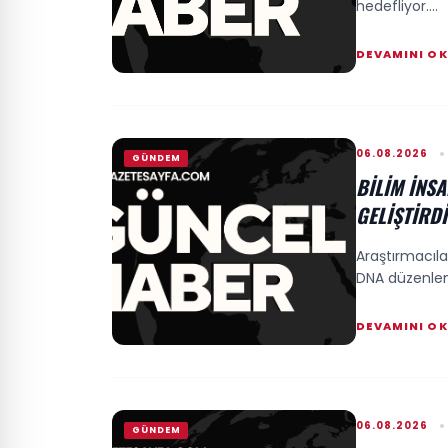
hedefliyor....
DEVAMINI O
06.08.2026
GÜNDEM
BILIM İNS
GELIŞTIRDI
Araştırmacıla
DNA düzenleme 
DEVAMINI O
06.08.2026
GÜNDEM