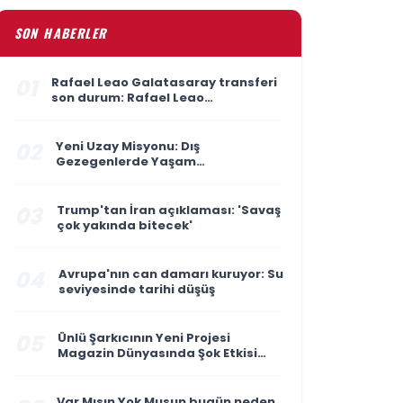
SON HABERLER
01
Rafael Leao Galatasaray transferi
son durum: Rafael Leao
Galatasaray'a gelecek mi, maliyeti
ne kadar?
02
Yeni Uzay Misyonu: Dış
Gezegenlerde Yaşam
Araştırmaları Başlıyor
03
Trump'tan İran açıklaması: 'Savaş
çok yakında bitecek'
04
Avrupa'nın can damarı kuruyor: Su
seviyesinde tarihi düşüş
05
Ünlü Şarkıcının Yeni Projesi
Magazin Dünyasında Şok Etkisi
Yarattı
Var Mısın Yok Musun bugün neden