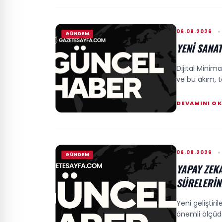
06.08.2026
GÜNDEM
YENI SANAT
Dijital Minim
ve bu akım, tek
DEVAMINI O
06.08.2026
GÜNDEM
YAPAY ZEKA
SÜRELERIN
Yeni geliştiri
önemli ölçüde