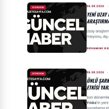
06.08.2026
GÜNDEM
YENI UZAY
ARAŞTIRMA
Uzay araştırm
misyonu, dış 
DEVAMINI O
06.08.2026
GÜNDEM
ÜNLÜ ŞARK
ETKISI YAR
Son dönemlerd
Yıldız
'ın yen
pazarlama stra