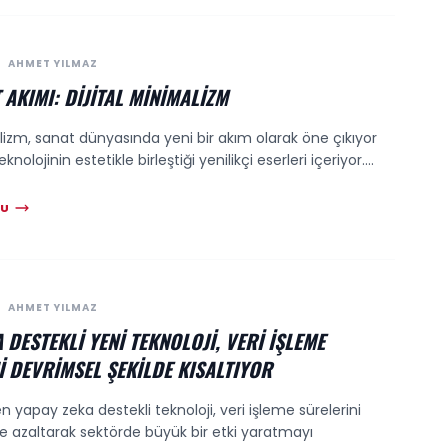
AHMET YILMAZ
 AKIMI: DIJITAL MINIMALIZM
alizm, sanat dünyasında yeni bir akım olarak öne çıkıyor
nolojinin estetikle birleştiği yenilikçi eserleri içeriyor....
KU
AHMET YILMAZ
 DESTEKLI YENI TEKNOLOJI, VERI İŞLEME
I DEVRIMSEL ŞEKILDE KISALTIYOR
len yapay zeka destekli teknoloji, veri işleme sürelerini
 azaltarak sektörde büyük bir etki yaratmayı