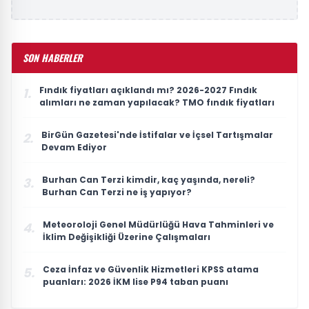
SON HABERLER
Fındık fiyatları açıklandı mı? 2026-2027 Fındık
1.
alımları ne zaman yapılacak? TMO fındık fiyatları
BirGün Gazetesi'nde İstifalar ve İçsel Tartışmalar
2.
Devam Ediyor
Burhan Can Terzi kimdir, kaç yaşında, nereli?
3.
Burhan Can Terzi ne iş yapıyor?
Meteoroloji Genel Müdürlüğü Hava Tahminleri ve
4.
İklim Değişikliği Üzerine Çalışmaları
Ceza İnfaz ve Güvenlik Hizmetleri KPSS atama
5.
puanları: 2026 İKM lise P94 taban puanı