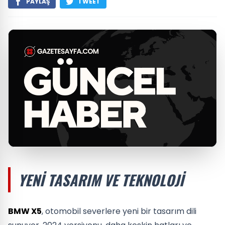
PAYLAŞ
TWEET
YENI TASARIM VE TEKNOLOJI
BMW X5
, otomobil severlere yeni bir tasarım dili