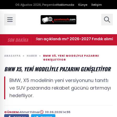
06 Ağustos 2026, Perşembe
Hakkımızda
Künye
İletişim
• Fındık fiyatları açıklandı mı? 2026-2027 Fındık alımları ne
SON DAKİKA
ANASAYFA
»
HABER
»
BMW X5, YENI MODELIYLE PAZARINI
GENIŞLETIYOR
BMW X5, YENI MODELIYLE PAZARINI GENIŞLETIYOR
BMW, X5 modelinin yeni versiyonunu tanıttı
ve SUV pazarında rekabet gücünü artırmayı
hedefliyor.
GÜNDEM
Ahmet Yılmaz
30.06.2026 14:55