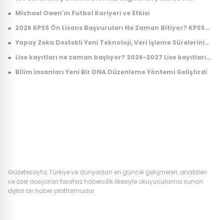
dakikada tek patates kalmadı
»
Michael Owen'ın Futbol Kariyeri ve Etkisi
»
2026 KPSS Ön Lisans Başvuruları Ne Zaman Bitiyor? KPSS
Ön Lisans Sınav Ücreti Ne Kadar?
»
Yapay Zeka Destekli Yeni Teknoloji, Veri İşleme Sürelerini
Devrimsel Şekilde Kısaltıyor
»
Lise kayıtları ne zaman başlıyor? 2026-2027 Lise kayıtları
nasıl yapılacak?
»
Bilim İnsanları Yeni Bir DNA Düzenleme Yöntemi Geliştirdi
Gazetesayfa, Türkiye ve dünyadan en güncel gelişmeleri, analizleri
ve özel dosyaları tarafsız habercilik ilkesiyle okuyucularına sunan
dijital bir haber platformudur.