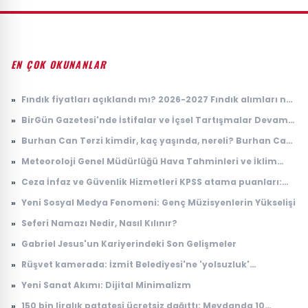
EN ÇOK OKUNANLAR
»
Fındık fiyatları açıklandı mı? 2026-2027 Fındık alımları ne
zaman yapılacak? TMO fındık fiyatları
»
BirGün Gazetesi'nde İstifalar ve İçsel Tartışmalar Devam
Ediyor
»
Burhan Can Terzi kimdir, kaç yaşında, nereli? Burhan Can
Terzi ne iş yapıyor?
»
Meteoroloji Genel Müdürlüğü Hava Tahminleri ve İklim
Değişikliği Üzerine Çalışmaları
»
Ceza İnfaz ve Güvenlik Hizmetleri KPSS atama puanları:
2026 İKM lise P94 taban puanı
»
Yeni Sosyal Medya Fenomeni: Genç Müzisyenlerin Yükselişi
»
Seferi Namazı Nedir, Nasıl Kılınır?
»
Gabriel Jesus'un Kariyerindeki Son Gelişmeler
»
Rüşvet kamerada: İzmit Belediyesi'ne 'yolsuzluk'
soruşturmasında yeni görüntüler
»
Yeni Sanat Akımı: Dijital Minimalizm
»
150 bin liralık patatesi ücretsiz dağıttı: Meydanda 10