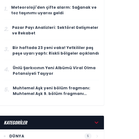
Meteoroloji'den çifte alarm: Sağanak ve
1.
toz taşınımı uyarısı geldi
Pazar Payı Analizleri: Sektörel Gelişmeler
2.
ve Rekabet
Bir haftada 23 yeni vaka! Yetkililer peş
3.
peşe uyarı yaptı: Riskli bölgeler açıklandı
Ünlü Şarkıcının Yeni Albümü Viral Olma
4.
Potansiyeli Taşıyor
Muhtemel Aşk yeni bölüm fragmanı:
5.
Muhtemel Aşk 9. bölüm fragmanı
yayınlandı mı, ne zaman yayınlanacak?
KATEGORİLER
DÜNYA
5