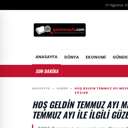
07 Ağustos 2
ANASAYFA
DÜNYA
EKONOMI
GÜND
SON DAKİKA
ANASAYFA
»
HABER
»
HOŞ GELDIN TEMMUZ AYI MESAJ
SÖZLER
HOŞ GELDIN TEMMUZ AYI ME
TEMMUZ AYI ILE ILGILI GÜZ