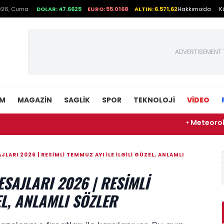
026, Cuma
DOLAR: 47.6625
EURO: 55.0168
ALTIN: 6.571,62
Hakkımızda
K
ADVERTISEMENT 
EM
MAGAZIN
SAGLIK
SPOR
TEKNOLOJI
VİDEO
• Meteoroloji'den çift
LARI 2026 | RESIMLI TEMMUZ AYI ILE ILGILI GÜZEL, ANLAMLI
SAJLARI 2026 | RESIMLI
EL, ANLAMLI SÖZLER