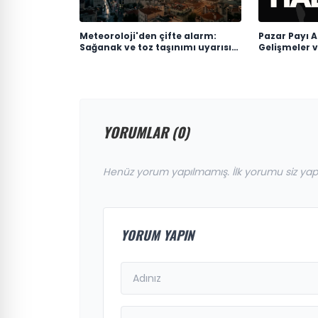
Meteoroloji'den çifte alarm:
Pazar Payı A
Sağanak ve toz taşınımı uyarısı
Gelişmeler 
geldi
YORUMLAR (0)
Henüz yorum yapılmamış. İlk yorumu siz yap
YORUM YAPIN