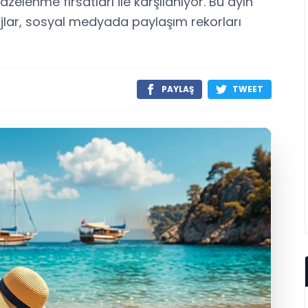
elenme fırsatları ile karşılanıyor. Bu ayın
jlar, sosyal medyada paylaşım rekorları
PAYLAŞ
TWEET