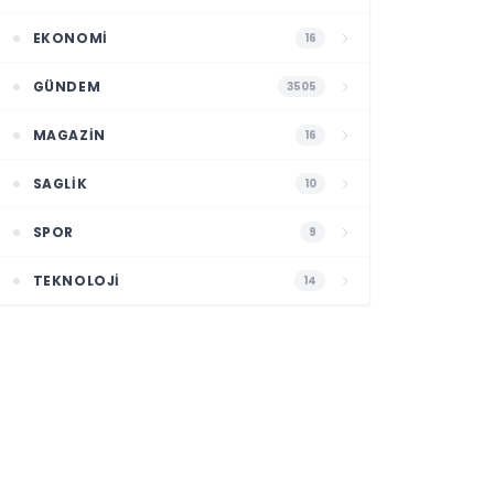
EKONOMI
16
GÜNDEM
3505
MAGAZIN
16
SAGLIK
10
SPOR
9
TEKNOLOJI
14