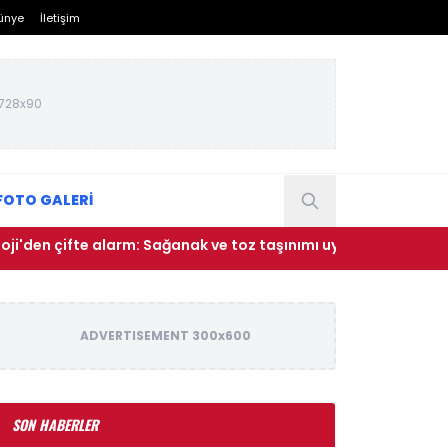
ünye
İletişim
728x90
FOTO GALERİ
e alarm: Sağanak ve toz taşınımı uyarısı geldi
• Pazar P
ADVERTISEMENT 300x600
SON HABERLER