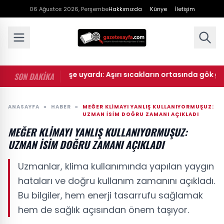
06 Ağustos 2026, Perşembe
Hakkımızda
Künye
İletişim
roloji peş peşe uyardı: Aşırı sıcakların ortasında gök gürültü
SON DAKİKA
ANASAYFA
»
HABER
»
MEĞER KLIMAYI YANLIŞ KULLANIYORMUŞUZ:
UZMAN ISIM DOĞRU ZAMANI AÇIKLADI
MEĞER KLIMAYI YANLIŞ KULLANIYORMUŞUZ:
UZMAN ISIM DOĞRU ZAMANI AÇIKLADI
Uzmanlar, klima kullanımında yapılan yaygın
hataları ve doğru kullanım zamanını açıkladı.
Bu bilgiler, hem enerji tasarrufu sağlamak
hem de sağlık açısından önem taşıyor.