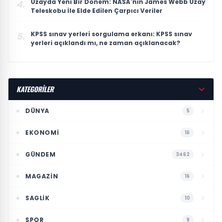
Uzayda Yeni Bir Dönem: NASA'nın James Webb Uzay
4.
Teleskobu İle Elde Edilen Çarpıcı Veriler
KPSS sınav yerleri sorgulama erkanı: KPSS sınav
5.
yerleri açıklandı mı, ne zaman açıklanacak?
KATEGORİLER
DÜNYA
5
EKONOMI
16
GÜNDEM
3462
MAGAZIN
16
SAGLIK
10
SPOR
9