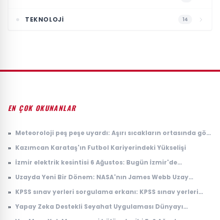
TEKNOLOJI
14
EN ÇOK OKUNANLAR
»
Meteoroloji peş peşe uyardı: Aşırı sıcakların ortasında gök
gürültülü sağanak alarmı
»
Kazımcan Karataş'ın Futbol Kariyerindeki Yükselişi
»
İzmir elektrik kesintisi 6 Ağustos: Bugün İzmir'de
elektrikler ne zaman gelecek? Gdz Elektrik ilçe ilçe kesinti
»
Uzayda Yeni Bir Dönem: NASA'nın James Webb Uzay
listesi duyuruldu
Teleskobu İle Elde Edilen Çarpıcı Veriler
»
KPSS sınav yerleri sorgulama erkanı: KPSS sınav yerleri
açıklandı mı, ne zaman açıklanacak?
»
Yapay Zeka Destekli Seyahat Uygulaması Dünyayı
Sarsıyor