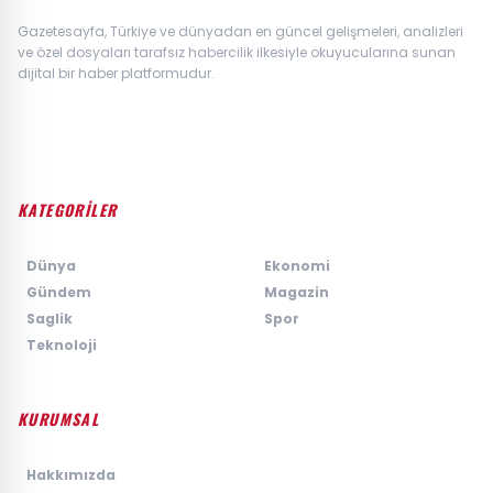
Gazetesayfa, Türkiye ve dünyadan en güncel gelişmeleri, analizleri
ve özel dosyaları tarafsız habercilik ilkesiyle okuyucularına sunan
dijital bir haber platformudur.
KATEGORİLER
›
Dünya
›
Ekonomi
›
Gündem
›
Magazin
›
Saglik
›
Spor
›
Teknoloji
KURUMSAL
›
Hakkımızda