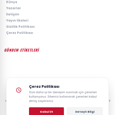
›
Künye
›
Yazarlar
›
İletişim
›
Yayın İlkeleri
›
Gizlilik Politikası
›
Çerez Politikası
GÜNDEM ETİKETLERİ
#GÜNDEM
#SIYASET
#EKONOMI
#SPOR
#TEKNOLOJI
#DÜNYA
#MAGAZIN
Çerez Politikası
Size daha iyi bir deneyim sunmak için çerezleri
kullanıyoruz. Sitemizi kullanarak çerezleri kabul
etmiş sayılırsınız.
© 2026 GAZETESAYFA | TÜRKIYE VE DÜNYANIN GÜNCEL HABER POSTASI
- TÜM HAKLARI SAKLIDIR.
Kabul Et
Detaylı Bilgi