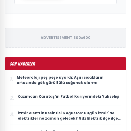
ADVERTISEMENT 300x600
SON HABERLER
Meteoroloji peş peşe uyardı: Aşırı sıcakların
1.
ortasında gök gürültülü sağanak alarmı
Kazımcan Karataş'ın Futbol Kariyerindeki Yükselişi
2.
İzmir elektrik kesintisi 6 Ağustos: Bugün İzmir'de
3.
elektrikler ne zaman gelecek? Gdz Elektrik ilçe ilçe
kesinti listesi duyuruldu