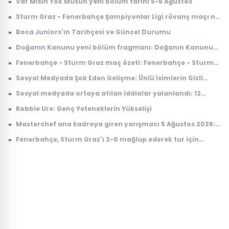
»
Var Mısın Yok Musun yeni bölüm tarihi 5-6 Ağustos
»
Sturm Graz - Fenerbahçe Şampiyonlar Ligi rövanş maçı ne
zaman, saat kaçta, nerede, hangi kanalda?
»
Boca Juniors'ın Tarihçesi ve Güncel Durumu
»
Doğanın Kanunu yeni bölüm fragmanı: Doğanın Kanunu
10. bölüm fragmanı yayınlandı mı, ne zaman
»
Fenerbahçe - Sturm Graz maç özeti: Fenerbahçe - Sturm
yayınlanacak?
Graz maç özeti nereden izlenir, nerede yayınlanıyor?
»
Sosyal Medyada Şok Eden Gelişme: Ünlü İsimlerin Gizli
İlişkileri Ortaya Çıktı
»
Sosyal medyada ortaya atılan iddialar yalanlandı: 12
Ağustos'ta yer çekimi duracak mı, ne olacak?
»
Robbie Ure: Genç Yeteneklerin Yükselişi
»
Masterchef ana kadroya giren yarışmacı 5 Ağustos 2026:
Masterchef ana kadroya giren 17. yarışmacı kim oldu?
»
Fenerbahçe, Sturm Graz'ı 2-0 mağlup ederek tur için
avantaj sağladı