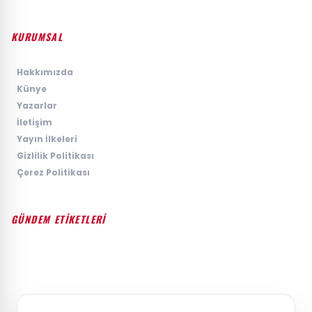
KURUMSAL
›
Hakkımızda
›
Künye
›
Yazarlar
›
İletişim
›
Yayın İlkeleri
›
Gizlilik Politikası
›
Çerez Politikası
GÜNDEM ETİKETLERİ
#GÜNDEM
#SIYASET
#EKONOMI
#SPOR
#TEKNOLOJI
#DÜNYA
#MAGAZIN