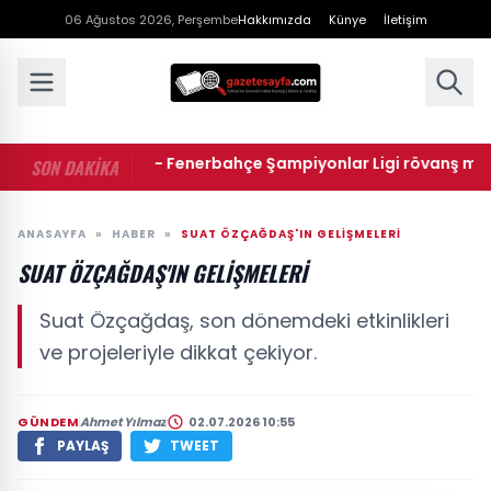
06 Ağustos 2026, Perşembe
Hakkımızda
Künye
İletişim
• Sturm Graz - Fenerbahçe Şampiyonlar Ligi rövanş maçı ne
SON DAKİKA
ANASAYFA
»
HABER
»
SUAT ÖZÇAĞDAŞ'IN GELIŞMELERI
SUAT ÖZÇAĞDAŞ'IN GELIŞMELERI
Suat Özçağdaş, son dönemdeki etkinlikleri
ve projeleriyle dikkat çekiyor.
GÜNDEM
Ahmet Yılmaz
02.07.2026 10:55
PAYLAŞ
TWEET