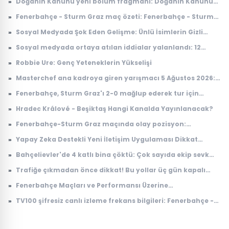
»
Doğanın Kanunu yeni bölüm fragmanı: Doğanın Kanunu
10. bölüm fragmanı yayınlandı mı, ne zaman
»
Fenerbahçe - Sturm Graz maç özeti: Fenerbahçe - Sturm
yayınlanacak?
Graz maç özeti nereden izlenir, nerede yayınlanıyor?
»
Sosyal Medyada Şok Eden Gelişme: Ünlü İsimlerin Gizli
İlişkileri Ortaya Çıktı
»
Sosyal medyada ortaya atılan iddialar yalanlandı: 12
Ağustos'ta yer çekimi duracak mı, ne olacak?
»
Robbie Ure: Genç Yeteneklerin Yükselişi
»
Masterchef ana kadroya giren yarışmacı 5 Ağustos 2026:
Masterchef ana kadroya giren 17. yarışmacı kim oldu?
»
Fenerbahçe, Sturm Graz'ı 2-0 mağlup ederek tur için
avantaj sağladı
»
Hradec Králové - Beşiktaş Hangi Kanalda Yayınlanacak?
»
Fenerbahçe-Sturm Graz maçında olay pozisyon:
Taraftardan hakeme büyük tepki
»
Yapay Zeka Destekli Yeni İletişim Uygulaması Dikkat
Çekiyor
»
Bahçelievler'de 4 katlı bina çöktü: Çok sayıda ekip sevk
edildi
»
Trafiğe çıkmadan önce dikkat! Bu yollar üç gün kapalı
olacak
»
Fenerbahçe Maçları ve Performansı Üzerine
Değerlendirmeler
»
TV100 şifresiz canlı izleme frekans bilgileri: Fenerbahçe -
Sturm Graz maçı TV100 Digiturk, Tivibu kaçıncı kanalda?