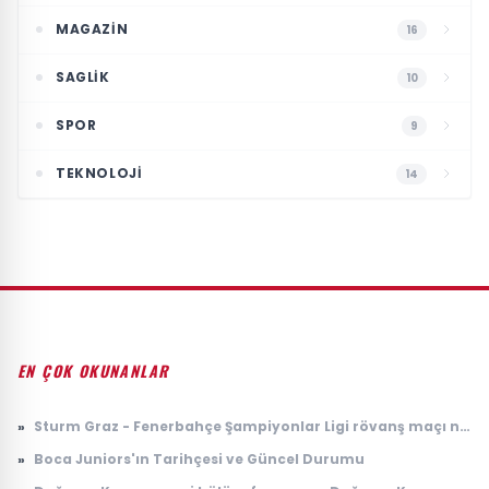
MAGAZIN
16
SAGLIK
10
SPOR
9
TEKNOLOJI
14
EN ÇOK OKUNANLAR
»
Sturm Graz - Fenerbahçe Şampiyonlar Ligi rövanş maçı ne
zaman, saat kaçta, nerede, hangi kanalda?
»
Boca Juniors'ın Tarihçesi ve Güncel Durumu