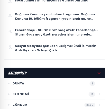
Boca Juniors'ın Tarihçesi ve Güncel Durumu
2.
Doğanın Kanunu yeni bölüm fragmanı: Doğanın
3.
Kanunu 10. bölüm fragmanı yayınlandı mı, ne
zaman yayınlanacak?
Fenerbahçe - Sturm Graz maç özeti: Fenerbahçe -
4.
Sturm Graz maç özeti nereden izlenir, nerede
yayınlanıyor?
Sosyal Medyada Şok Eden Gelişme: Ünlü İsimlerin
5.
Gizli İlişkileri Ortaya Çıktı
KATEGORİLER
DÜNYA
5
EKONOMI
16
GÜNDEM
3455