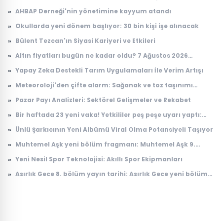
»
AHBAP Derneği'nin yönetimine kayyum atandı
»
Okullarda yeni dönem başlıyor: 30 bin kişi işe alınacak
»
Bülent Tezcan'ın Siyasi Kariyeri ve Etkileri
»
Altın fiyatları bugün ne kadar oldu? 7 Ağustos 2026
çeyrek, cumhuriyet, 24 ayar gram altın fiyatı
»
Yapay Zeka Destekli Tarım Uygulamaları İle Verim Artışı
»
Meteoroloji'den çifte alarm: Sağanak ve toz taşınımı
uyarısı geldi
»
Pazar Payı Analizleri: Sektörel Gelişmeler ve Rekabet
»
Bir haftada 23 yeni vaka! Yetkililer peş peşe uyarı yaptı:
Riskli bölgeler açıklandı
»
Ünlü Şarkıcının Yeni Albümü Viral Olma Potansiyeli Taşıyor
»
Muhtemel Aşk yeni bölüm fragmanı: Muhtemel Aşk 9.
bölüm fragmanı yayınlandı mı, ne zaman yayınlanacak?
»
Yeni Nesil Spor Teknolojisi: Akıllı Spor Ekipmanları
»
Asırlık Gece 8. bölüm yayın tarihi: Asırlık Gece yeni bölüm
ne zaman, saat kaçta yayınlanacak?