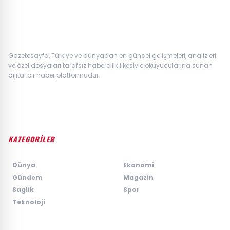
Gazetesayfa, Türkiye ve dünyadan en güncel gelişmeleri, analizleri
ve özel dosyaları tarafsız habercilik ilkesiyle okuyucularına sunan
dijital bir haber platformudur.
KATEGORİLER
›
Dünya
›
Ekonomi
›
Gündem
›
Magazin
›
Saglik
›
Spor
›
Teknoloji