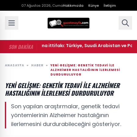
07 Ağustos 2026, Cuma
Hakkımızda
Künye
İletişim
• Üçlü savunma ittifakı: Türkiye, Suudi Arabistan ve Pakista
SON DAKİKA
ANASAYFA
»
HABER
»
YENI GELIŞME: GENETIK TEDAVI ILE
ALZHEIMER HASTALIĞININ İLERLEMESI
DURDURULUYOR
YENI GELIŞME: GENETIK TEDAVI ILE ALZHEIMER
HASTALIĞININ İLERLEMESI DURDURULUYOR
Son yapılan araştırmalar, genetik tedavi
yöntemlerinin Alzheimer hastalığının
ilerlemesini durdurabileceğini gösteriyor.