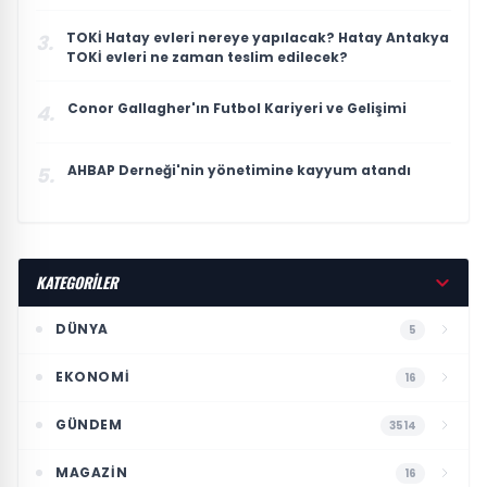
TOKİ Hatay evleri nereye yapılacak? Hatay Antakya
3.
TOKİ evleri ne zaman teslim edilecek?
Conor Gallagher'ın Futbol Kariyeri ve Gelişimi
4.
AHBAP Derneği'nin yönetimine kayyum atandı
5.
KATEGORİLER
DÜNYA
5
EKONOMI
16
GÜNDEM
3514
MAGAZIN
16