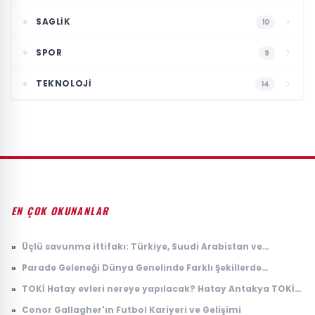
SAGLIK
10
SPOR
9
TEKNOLOJI
14
EN ÇOK OKUNANLAR
»
Üçlü savunma ittifakı: Türkiye, Suudi Arabistan ve
Pakistan'dan 'Mekke Anlaşması'
»
Parade Geleneği Dünya Genelinde Farklı Şekillerde
Yaşatılıyor
»
TOKİ Hatay evleri nereye yapılacak? Hatay Antakya TOKİ
evleri ne zaman teslim edilecek?
»
Conor Gallagher'ın Futbol Kariyeri ve Gelişimi