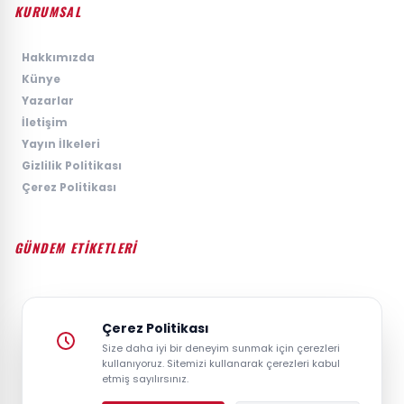
KURUMSAL
›
Hakkımızda
›
Künye
›
Yazarlar
›
İletişim
›
Yayın İlkeleri
›
Gizlilik Politikası
›
Çerez Politikası
GÜNDEM ETİKETLERİ
#GÜNDEM
#SIYASET
#EKONOMI
#SPOR
#TEKNOLOJI
#DÜNYA
#MAGAZIN
Çerez Politikası
Size daha iyi bir deneyim sunmak için çerezleri
kullanıyoruz. Sitemizi kullanarak çerezleri kabul
etmiş sayılırsınız.