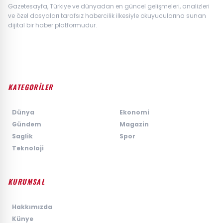
Gazetesayfa, Türkiye ve dünyadan en güncel gelişmeleri, analizleri
ve özel dosyaları tarafsız habercilik ilkesiyle okuyucularına sunan
dijital bir haber platformudur.
KATEGORİLER
›
Dünya
›
Ekonomi
›
Gündem
›
Magazin
›
Saglik
›
Spor
›
Teknoloji
KURUMSAL
›
Hakkımızda
›
Künye