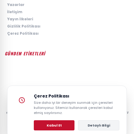
›
Yazarlar
›
İletişim
›
Yayın İlkeleri
›
Gizlilik Politikası
›
Çerez Politikası
GÜNDEM ETİKETLERİ
#GÜNDEM
#SIYASET
#EKONOMI
#SPOR
#TEKNOLOJI
#DÜNYA
#MAGAZIN
Çerez Politikası
Size daha iyi bir deneyim sunmak için çerezleri
kullanıyoruz. Sitemizi kullanarak çerezleri kabul
etmiş sayılırsınız.
© 2026 GAZETESAYFA | TÜRKIYE VE DÜNYANIN GÜNCEL HABER POSTASI
- TÜM HAKLARI SAKLIDIR.
Kabul Et
Detaylı Bilgi