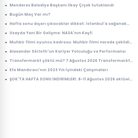
»
Menderes Belediye Başkanı İlkay Çiçek tutuklandı
»
Bugün Maç Var mı?
»
Hafta sonu dışarı çıkacaklar dikkat: İstanbul'a sağanak
yağış geliyor
»
Uzayda Yeni Bir Gelişme: NASA'nın Keşfi
»
Muhbir filmi oyuncu kadrosu: Muhbir filmi nerede çekildi,
konusu ne?
»
Alexander Sörloth'un Kariyer Yolculuğu ve Performansı
»
Transfermarkt çöktü mü? 7 Ağustos 2026 Transfermarkt
neden açılmıyor?
»
Efe Mandıracı'nın 2023 Yılı İçindeki Çalışmaları
»
ŞOK'TA HAFTA SONU İNDİRİMLERİ: 8-11 Ağustos 2026 aktüel
ürünler kataloğu