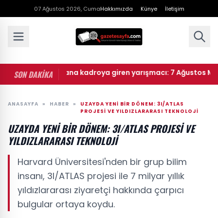
07 Ağustos 2026, Cuma
Hakkımızda
Künye
İletişim
 Masterchef ana kadroya giren yarışmacı: 7 Ağustos Masterch
SON DAKİKA
ANASAYFA
»
HABER
»
UZAYDA YENI BIR DÖNEM: 3I/ATLAS
PROJESI VE YILDIZLARARASI TEKNOLOJI
UZAYDA YENI BIR DÖNEM: 3I/ATLAS PROJESI VE
YILDIZLARARASI TEKNOLOJI
Harvard Üniversitesi'nden bir grup bilim
insanı, 3I/ATLAS projesi ile 7 milyar yıllık
yıldızlararası ziyaretçi hakkında çarpıcı
bulgular ortaya koydu.