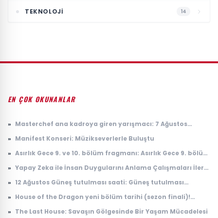
TEKNOLOJI
14
EN ÇOK OKUNANLAR
»
Masterchef ana kadroya giren yarışmacı: 7 Ağustos
Masterchef ana kadroya giren 19. yarışmacı kim oldu?
»
Manifest Konseri: Müzikseverlerle Buluştu
»
Asırlık Gece 9. ve 10. bölüm fragmanı: Asırlık Gece 9. bölüm
ne zaman yayınlanacak?
»
Yapay Zeka ile İnsan Duygularını Anlama Çalışmaları İleri
Seviyeye Taşındı
»
12 Ağustos Güneş tutulması saati: Güneş tutulması
Türkiye'den görülecek mi?
»
House of the Dragon yeni bölüm tarihi (sezon finali)!
House of the Dragon 3. sezon 8. bölüm ne zaman
»
The Last House: Savaşın Gölgesinde Bir Yaşam Mücadelesi
yayınlanacak?