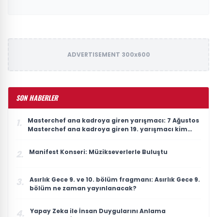
ADVERTISEMENT 300x600
SON HABERLER
Masterchef ana kadroya giren yarışmacı: 7 Ağustos
1.
Masterchef ana kadroya giren 19. yarışmacı kim
oldu?
Manifest Konseri: Müzikseverlerle Buluştu
2.
Asırlık Gece 9. ve 10. bölüm fragmanı: Asırlık Gece 9.
3.
bölüm ne zaman yayınlanacak?
Yapay Zeka ile İnsan Duygularını Anlama
4.