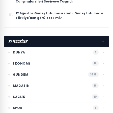
Çalışmaları İleri Seviyeye Taşındı
12 Ağustos Güneş tutulması saati: Güneş tutulması
5.
Türkiye'den görülecek mi?
KATEGORİLER
DÜNYA
5
EKONOMI
16
GÜNDEM
3535
MAGAZIN
16
SAGLIK
10
SPOR
9