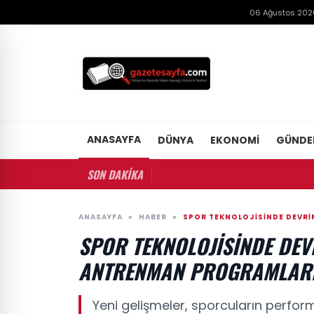
06 Ağustos 202
ANASAYFA
DÜNYA
EKONOMI
GÜND
SON DAKİKA
ANASAYFA
»
HABER
»
SPOR TEKNOLOJISINDE DEVRI
SPOR TEKNOLOJISINDE DEVR
ANTRENMAN PROGRAMLAR
Yeni gelişmeler, sporcuların perfor