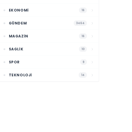
EKONOMI
16
GÜNDEM
3464
MAGAZIN
16
SAGLIK
10
SPOR
9
TEKNOLOJI
14