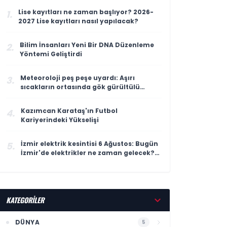
Lise kayıtları ne zaman başlıyor? 2026-
1.
2027 Lise kayıtları nasıl yapılacak?
Bilim İnsanları Yeni Bir DNA Düzenleme
2.
Yöntemi Geliştirdi
Meteoroloji peş peşe uyardı: Aşırı
3.
sıcakların ortasında gök gürültülü
sağanak alarmı
Kazımcan Karataş'ın Futbol
4.
Kariyerindeki Yükselişi
İzmir elektrik kesintisi 6 Ağustos: Bugün
5.
İzmir'de elektrikler ne zaman gelecek?
Gdz Elektrik ilçe ilçe kesinti listesi
duyuruldu
KATEGORİLER
DÜNYA
5