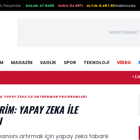
6, Perşembe
DOLAR: 47.6450
EURO: 54.9911
ALTIN: 6.487,93
Hakkımızda
ADVERTISEMENT 
EM
MAGAZIN
SAGLIK
SPOR
TEKNOLOJI
VİDEO
• Lise kayıt
M: YAPAY ZEKA ILE ANTRENMAN PROGRAMLARI
IM: YAPAY ZEKA ILE
I
mansını artırmak için yapay zeka tabanlı