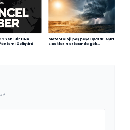
arı Yeni Bir DNA
Meteoroloji peş peşe uyardı: Aşırı
öntemi Geliştirdi
sıcakların ortasında gök
gürültülü sağanak alarmı
ın!