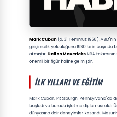
Mark Cuban
(d. 31 Temmuz 1958), ABD'nin e
girişimcilik yolculuğuna 1980'lerin başında
atmıştır.
Dallas Mavericks
NBA takımının 
önemli bir figür haline gelmiştir.
İLK YILLARI VE EĞITIM
Mark Cuban, Pittsburgh, Pennsylvania'da d
başladı ve burada işletme diploması aldı. Üniv
dünyasına dair deneyimler kazandı. Mezuniye