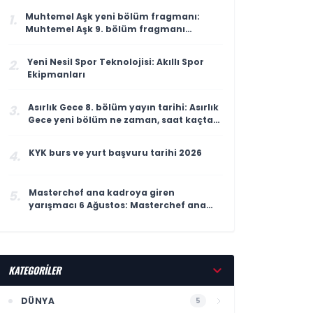
Muhtemel Aşk yeni bölüm fragmanı:
1.
Muhtemel Aşk 9. bölüm fragmanı
yayınlandı mı, ne zaman yayınlanacak?
Yeni Nesil Spor Teknolojisi: Akıllı Spor
2.
Ekipmanları
Asırlık Gece 8. bölüm yayın tarihi: Asırlık
3.
Gece yeni bölüm ne zaman, saat kaçta
yayınlanacak?
KYK burs ve yurt başvuru tarihi 2026
4.
Masterchef ana kadroya giren
5.
yarışmacı 6 Ağustos: Masterchef ana
kadroya giren 18. yarışmacı kim oldu?
KATEGORİLER
DÜNYA
5