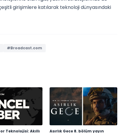
itli girişimlere katılarak teknoloji dünyasındaki
#Broadcast.com
or Teknolojisi: Akıllı
Asırlık Gece 8. bölüm yayın