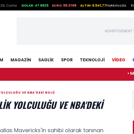
026, Cuma
DOLAR: 47.6625
EURO: 55.0168
ALTIN: 6.541,77
Hakkımızda
K
ADVERTISEMENT 
EM
MAGAZIN
SAGLIK
SPOR
TEKNOLOJI
VİDEO
• Muhtemel 
 YOLCULUĞU VE NBA'DEKI ROLÜ
LIK YOLCULUĞU VE NBA'DEKI
allas Mavericks'in sahibi olarak tanınan