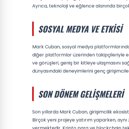
Ayrıca, teknoloji ve eğlence alanında birço
SOSYAL MEDYA VE ETKISI
Mark Cuban, sosyal medya platformlarında old
diğer platformlar üzerinden takipçileriyle e
ve görüşleri, geniş bir kitleye ulaşmasını s
dünyasındaki deneyimlerini genç girişimcil
SON DÖNEM GELIŞMELERI
Son yıllarda Mark Cuban, girişimcilik eko
Birçok yeni projeye yatırım yaparken, aynı
vermektedir. Kripto para ve blockchain teknol