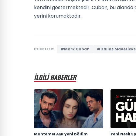
kendini göstermektedir. Cuban, bu alanda çeş
yerini korumaktadır.
#Mark Cuban
#Dallas Mavericks
ETİKETLER:
İLGİLİ HABERLER
Muhtemel Aşk yeni bölüm
Yeni Nesil Sp