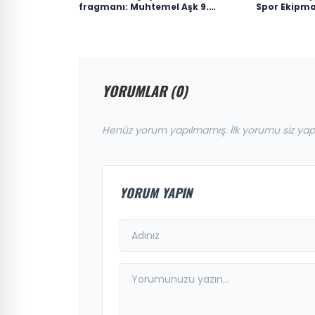
fragmanı: Muhtemel Aşk 9.
Spor Ekipma
bölüm fragmanı yayınlandı mı,
ne zaman yayınlanacak?
YORUMLAR (0)
Henüz yorum yapılmamış. İlk yorumu siz yap
YORUM YAPIN