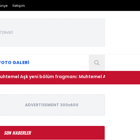
ünye
İletişim
728x90
FOTO GALERİ
Aşk yeni bölüm fragmanı: Muhtemel Aşk 9. bölüm fragmanı y
ADVERTISEMENT 300x600
SON HABERLER