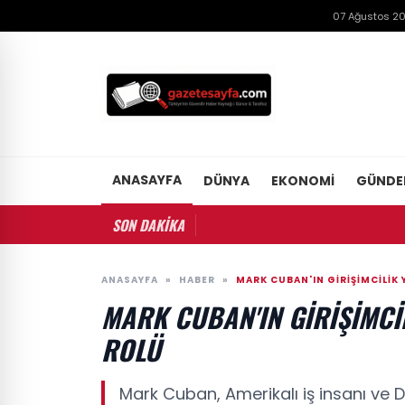
07 Ağustos 2
ANASAYFA
DÜNYA
EKONOMI
GÜND
SON DAKİKA
ANASAYFA
»
HABER
»
MARK CUBAN'IN GIRIŞIMCILIK
MARK CUBAN'IN GIRIŞIMCI
ROLÜ
Mark Cuban, Amerikalı iş insanı ve D