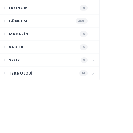
EKONOMI
16
GÜNDEM
3501
MAGAZIN
16
SAGLIK
10
SPOR
9
TEKNOLOJI
14