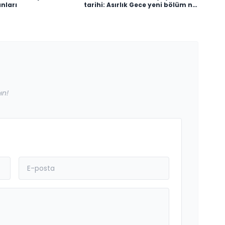
nları
tarihi: Asırlık Gece yeni bölüm ne
zaman, saat kaçta
yayınlanacak?
ın!