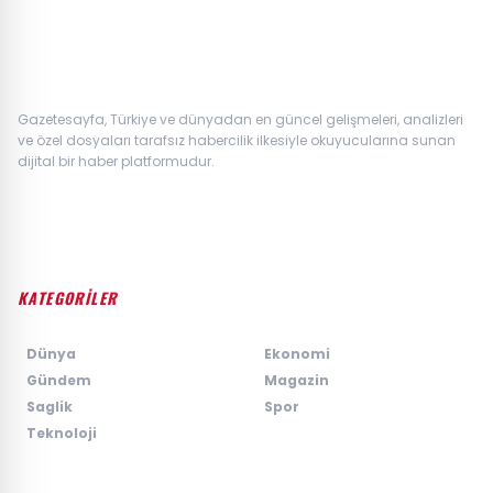
Gazetesayfa, Türkiye ve dünyadan en güncel gelişmeleri, analizleri
ve özel dosyaları tarafsız habercilik ilkesiyle okuyucularına sunan
dijital bir haber platformudur.
KATEGORİLER
›
Dünya
›
Ekonomi
›
Gündem
›
Magazin
›
Saglik
›
Spor
›
Teknoloji