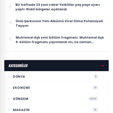
Bir haftada 23 yeni vaka! Yetkililer peş peşe uyarı
3.
yaptı: Riskli bölgeler açıklandı
Ünlü Şarkıcının Yeni Albümü Viral Olma Potansiyeli
4.
Taşıyor
Muhtemel Aşk yeni bölüm fragmanı: Muhtemel Aşk
5.
9. bölüm fragmanı yayınlandı mı, ne zaman
yayınlanacak?
KATEGORİLER
DÜNYA
5
EKONOMI
16
GÜNDEM
3505
MAGAZIN
16