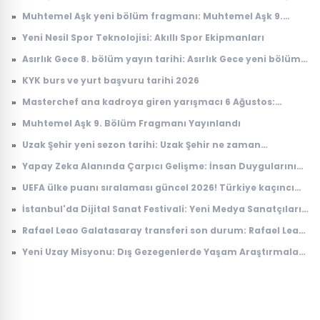
»
Muhtemel Aşk yeni bölüm fragmanı: Muhtemel Aşk 9.
bölüm fragmanı yayınlandı mı, ne zaman yayınlanacak?
»
Yeni Nesil Spor Teknolojisi: Akıllı Spor Ekipmanları
»
Asırlık Gece 8. bölüm yayın tarihi: Asırlık Gece yeni bölüm
ne zaman, saat kaçta yayınlanacak?
»
KYK burs ve yurt başvuru tarihi 2026
»
Masterchef ana kadroya giren yarışmacı 6 Ağustos:
Masterchef ana kadroya giren 18. yarışmacı kim oldu?
»
Muhtemel Aşk 9. Bölüm Fragmanı Yayınlandı
»
Uzak Şehir yeni sezon tarihi: Uzak Şehir ne zaman
başlayacak?
»
Yapay Zeka Alanında Çarpıcı Gelişme: İnsan Duygularını
Anlayabilen Sistemler
»
UEFA ülke puanı sıralaması güncel 2026! Türkiye kaçıncı
sırada, puanı kaç?
»
İstanbul'da Dijital Sanat Festivali: Yeni Medya Sanatçıları
Bir Araya Geliyor
»
Rafael Leao Galatasaray transferi son durum: Rafael Leao
Galatasaray'a gelecek mi, maliyeti ne kadar?
»
Yeni Uzay Misyonu: Dış Gezegenlerde Yaşam Araştırmaları
Başlıyor