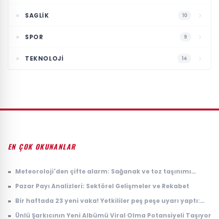
SAGLIK
10
SPOR
9
TEKNOLOJI
14
EN ÇOK OKUNANLAR
»
Meteoroloji'den çifte alarm: Sağanak ve toz taşınımı
uyarısı geldi
»
Pazar Payı Analizleri: Sektörel Gelişmeler ve Rekabet
»
Bir haftada 23 yeni vaka! Yetkililer peş peşe uyarı yaptı:
Riskli bölgeler açıklandı
»
Ünlü Şarkıcının Yeni Albümü Viral Olma Potansiyeli Taşıyor