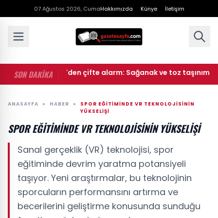
07 Ağustos 2026, Cuma
Hakkımızda
Künye
İletişim
• Meteoroloji'den çifte alarm: Sağanak ve toz taşınımı uyarıs
SON DAKİKA
ANASAYFA
»
HABER
»
SPOR EĞITIMINDE VR TEKNOLOJISININ
YÜKSELIŞI
SPOR EĞITIMINDE VR TEKNOLOJISININ YÜKSELIŞI
Sanal gerçeklik (VR) teknolojisi, spor
eğitiminde devrim yaratma potansiyeli
taşıyor. Yeni araştırmalar, bu teknolojinin
sporcuların performansını artırma ve
becerilerini geliştirme konusunda sunduğu