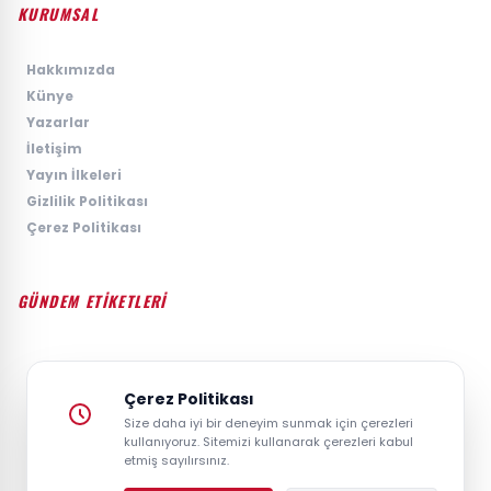
KURUMSAL
›
Hakkımızda
›
Künye
›
Yazarlar
›
İletişim
›
Yayın İlkeleri
›
Gizlilik Politikası
›
Çerez Politikası
GÜNDEM ETİKETLERİ
#GÜNDEM
#SIYASET
#EKONOMI
#SPOR
#TEKNOLOJI
#DÜNYA
#MAGAZIN
Çerez Politikası
Size daha iyi bir deneyim sunmak için çerezleri
kullanıyoruz. Sitemizi kullanarak çerezleri kabul
etmiş sayılırsınız.