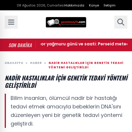
08 Ağustos 2026, Cumartesi
Hakkımızda
Künye
İletişim
 Perseid meteor yağmuru günü ve saati: Perseid meteor yağm
SON DAKİKA
ANASAYFA
»
HABER
»
NADIR HASTALIKLAR İÇIN GENETIK TEDAVI
YÖNTEMI GELIŞTIRILDI
NADIR HASTALIKLAR İÇIN GENETIK TEDAVI YÖNTEMI
GELIŞTIRILDI
Bilim insanları, ölümcül nadir bir hastalığı
tedavi etmek amacıyla bebeklerin DNA'sını
düzenleyen yeni bir genetik tedavi yöntemi
geliştirdi.