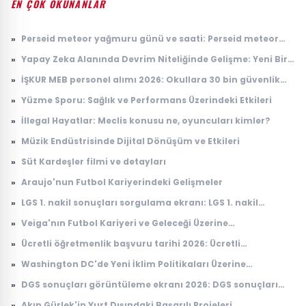
EN ÇOK OKUNANLAR
»
Perseid meteor yağmuru günü ve saati: Perseid meteor
yağmuru ne zaman, Türkiye'den görülecek mi?
»
Yapay Zeka Alanında Devrim Niteliğinde Gelişme: Yeni Bir
Model Tanıtıldı
»
İŞKUR MEB personel alımı 2026: Okullara 30 bin güvenlik
görevlisi alımı ne zaman, başvuru şartları neler?
»
Yüzme Sporu: Sağlık ve Performans Üzerindeki Etkileri
»
İllegal Hayatlar: Meclis konusu ne, oyuncuları kimler?
»
Müzik Endüstrisinde Dijital Dönüşüm ve Etkileri
»
Süt Kardeşler filmi ve detayları
»
Araujo'nun Futbol Kariyerindeki Gelişmeler
»
LGS 1. nakil sonuçları sorgulama ekranı: LGS 1. nakil
sonuçları açıklandı mı, ne zaman açıklanacak?
»
Veiga'nın Futbol Kariyeri ve Geleceği Üzerine
Değerlendirmeler
»
Ücretli öğretmenlik başvuru tarihi 2026: Ücretli
öğretmenlik başvuruları ne zaman, nasıl yapılır?
»
Washington DC'de Yeni İklim Politikaları Üzerine
Tartışmalar
»
DGS sonuçları görüntüleme ekranı 2026: DGS sonuçları
açıklandı mı, tercihler ne zaman yapılacak?
»
Akın Gürlek'in Yurt Dışındaki Başarılı Projeleri