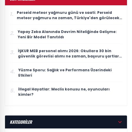
Perseid meteor yağmuru günü ve saati: Perseid
1.
meteor yağmuru ne zaman, Türkiye'den görülecek
mi?
Yapay Zeka Alanında Devrim Niteliğinde Gelişme:
2.
Yeni Bir Model Tanıtıldı
İŞKUR MEB personel alımı 2026: Okullara 30 bin
3.
güvenlik görevlisi alımı ne zaman, başvuru şartları
neler?
Yüzme Sporu: Sağlık ve Performans Üzerindeki
4.
Etkileri
İllegal Hayatlar: Meclis konusu ne, oyuncuları
5.
kimler?
KATEGORİLER