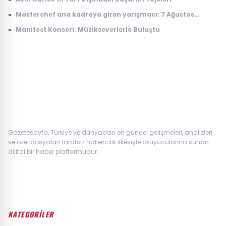
»
Masterchef ana kadroya giren yarışmacı: 7 Ağustos
Masterchef ana kadroya giren 19. yarışmacı kim oldu?
»
Manifest Konseri: Müzikseverlerle Buluştu
Gazetesayfa, Türkiye ve dünyadan en güncel gelişmeleri, analizleri
ve özel dosyaları tarafsız habercilik ilkesiyle okuyucularına sunan
dijital bir haber platformudur.
KATEGORİLER